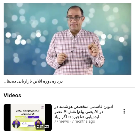
درباره دوره آنلاین بازاریابی دیجیتال
Videos
ادوین قاسمی:متخصص هوشمند در
عصر AIیعنی پیام| نقش AI در
ایده‌یابی «ناچیزه»؛ اگر زیاد
7 months ago
شد،اشتباه می‌ری
77 views
2:31:23