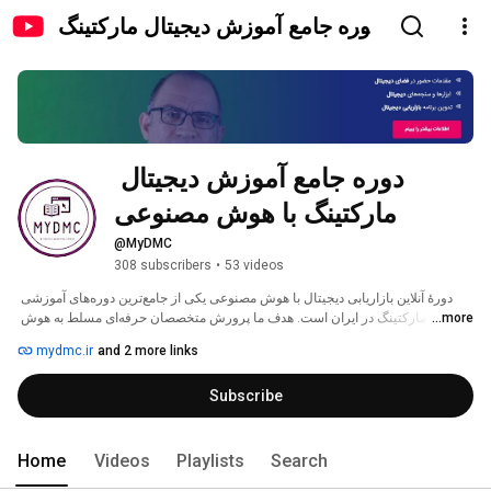
دوره جامع آموزش دیجیتال مارکتینگ
با هوش مصنوعی
دوره جامع آموزش دیجیتال 
مارکتینگ با هوش مصنوعی
@MyDMC
308 subscribers
•
53 videos
دورۀ آنلاین بازاریابی دیجیتال با هوش مصنوعی یکی از جامع‌ترین دوره‌های آموزشی 
...more
دیجیتال مارکتینگ در ایران است. هدف ما پرورش متخصصان حرفه‌ای مسلط به هوش 
مصنوعی برای فعالیت در کسب‌و کارهای دیجیتال است و تمامی مباحث دوره براساس 
mydmc.ir
and 2 more links
سال‌ها تجربه اساتید مجرب در این حوزه تهیه شده است. 
Subscribe
Home
Videos
Playlists
Search