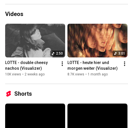
Videos
2:50
3:01
LOTTE - double cheesy 
LOTTE - heute hier und 
nachos (Visualizer)
morgen weiter (Visualizer)
10K views
•
2 weeks ago
8.7K views
•
1 month ago
Shorts