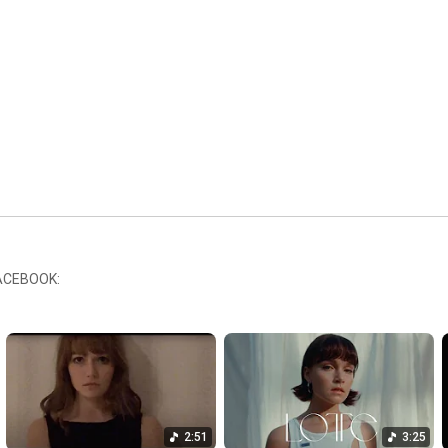
VIDEO CREDITS:  

Director: Jonas Forstenhäusler 
https://www.instagram.com/forschti/
AD: Max Heeb 
https://www.instagram.com/max.heeb/
Production: Madlen Schlatter 
https://www.instagram.com/madlen_teresa/
PA: Joe Onde 
https://www.instagram.com/joe_onde_ar...
DoP: Hee-Seong Han 
https://www.instagram.com/heeseong.han/
1.⁠ ⁠AC: Virgile Bikindou 
https://www.instagram.com/virgilebiki...
2.⁠ ⁠AC: Josefa Geis 
https://www.instagram.com/josefamarieee/
Gaffer: Noel Metzler 
https://www.instagram.com/noel.metzler/
Light Assistant: Sasha Faktorovic 
https://www.instagram.com/sashafktrv/
FACEBOOK:
Social Media: Marla Tabea Kästle 
https://www.instagram.com/marlatabea/
Styling: Rike Schülter 
https://www.instagram.com/rikeschluet...
HMU: Florina Vyas 
https://www.instagram.com/florinavyas/
Edit: Max Heeb 
https://www.instagram.com/max.heeb/
VFX: Oskar Sieblitz 
https://www.instagram.com/oskarsieblitz/
Rental: See You Rent 
https://www.instagram.com/seeyourent/
2:51
3:25