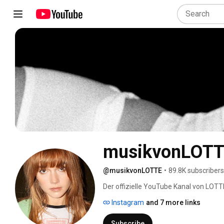
musikvonLOT
@musikvonLOTTE
•
89.8K subscribers
Der offizielle YouTube Kanal von LOTT
Instagram
and 7 more links
Subscribe