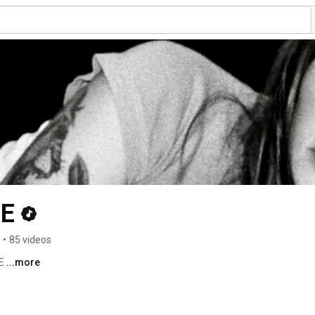
TE
•
85 videos
E 
...more