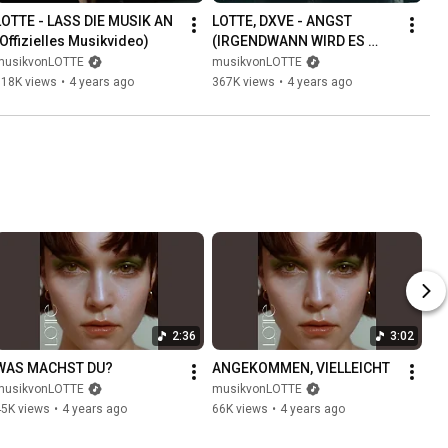
LOTTE - LASS DIE MUSIK AN 
LOTTE, DXVE - ANGST 
(Offizielles Musikvideo)
(IRGENDWANN WIRD ES 
BESSER)
musikvonLOTTE
musikvonLOTTE
318K views
•
4 years ago
367K views
•
4 years ago
2:36
3:02
WAS MACHST DU?
ANGEKOMMEN, VIELLEICHT
musikvonLOTTE
musikvonLOTTE
45K views
•
4 years ago
66K views
•
4 years ago