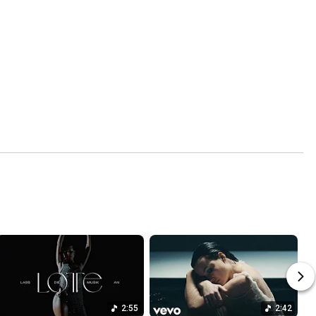
2:55
2:42