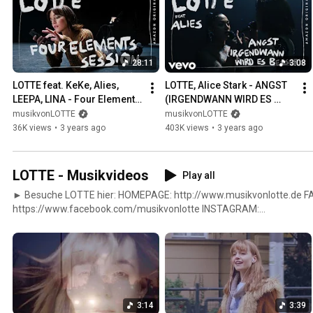
28:11
3:08
LOTTE feat. KeKe, Alies, 
LOTTE, Alice Stark - ANGST 
LEEPA, LINA - Four Elements 
(IRGENDWANN WIRD ES 
Session (Amazon Original)
BESSER) (Four Elements 
musikvonLOTTE
musikvonLOTTE
Session - Amazon Original)
36K views
•
3 years ago
403K views
•
3 years ago
LOTTE - Musikvideos
Play all
► Besuche LOTTE hier: HOMEPAGE: http://www.musikvonlotte.de 
https://www.facebook.com/musikvonlotte INSTAGRAM:
https://www.instagram.com/musikvonlotte
3:14
3:39