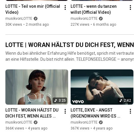
LOTTE - Teil von mir (Official 
LOTTE - wenn du tanzen 
Video)
willst (Official Video)
musikvonLOTTE
musikvonLOTTE
30K views
•
2 months ago
227K views
•
6 months ago
LOTTE | WORAN HÄLTST DU DICH FEST, WEN
Wenn du bei ähnlicher Erfahrung Hilfe benötigst, sprich mit vertra
an eine Hilfsstelle. Du bist nicht allein. TELEFONSEELSORGE – anonyme Beratung, Sorgen teilen.
Rund um die Uhr. 0800 1110111 Lara Berlin - Fachstelle gegen Sexualisierte Gewalt an Frauen*
https://lara-berlin.de/home Beratung -unabhängig Sprache oder Beeinträchtig
Montag – Freitag 9 – 18 Uhr Wildwasser e.V. - Arbeitsgemeinschaft gegen sexuellen Missbrauch
an Mädchen e.V. http://www.wildwasser-berlin.de/ Hilfe & Informationen für Betroffene &
Angehörige, Suchportal für lokale Hilfs- & Beratungsstellen https://w
missbrauch.d... Hilfe bei Gewalt gegen Frauen https://www.hilfetelefon.de/ Hilfe bei Gewalt gegen
3:25
2:42
Männer https://www.maennerhilfetelefon.de/ ►Hier könnt ihr den 
► https://LOTTE.lnk.to/SOWIEICH
LOTTE - WORAN HÄLTST DU 
LOTTE, DXVE - ANGST 
DICH FEST, WENN ALLES 
(IRGENDWANN WIRD ES 
ZERBRICHT? PT.1 
BESSER)
musikvonLOTTE
musikvonLOTTE
(Offizielles Musikvideo)
366K views
•
4 years ago
367K views
•
4 years ago