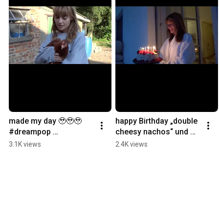
made my day 🥹🥹🥹 
happy Birthday „double 
#dreampop 
cheesy nachos“ und 
#doublecheesynachos 
mir selber, dieser Song 
3.1K views
2.4K views
#lotte
ist jetzt draußen ♥️