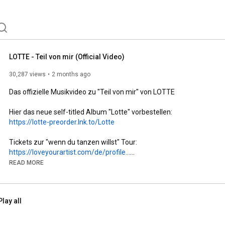
LOTTE - Teil von mir (Official Video)
30,287 views
2 months ago
Das offizielle Musikvideo zu "Teil von mir" von LOTTE

Hier das neue self-titled Album "Lotte" vorbestellen: 
https://lotte-preorder.lnk.to/Lotte
Tickets zur "wenn du tanzen willst" Tour: 
https://loveyourartist.com/de/profile...
READ MORE
Hier kannst du LOTTE besuchen: 

HOMEPAGE: 
https://www.musikvonlotte.de/
INSTAGRAM: 
https://www.instagram.com/musikvonlotte/
Play all
TIKTOK: 
https://www.tiktok.com/@musikvonlotte
FACEBOOK: 
https://www.facebook.com/musikvonlotte/
____ 
