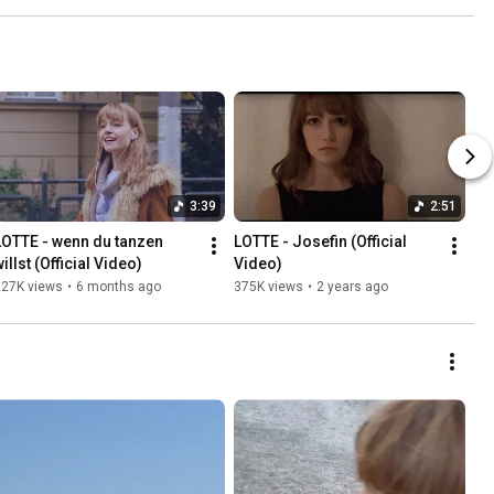
3:39
2:51
LOTTE - wenn du tanzen 
LOTTE - Josefin (Official 
illst (Official Video)
Video)
227K views
•
6 months ago
375K views
•
2 years ago