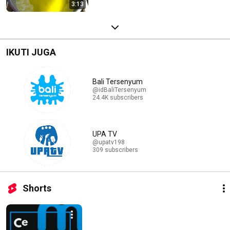
3:13
IKUTI JUGA
Bali Tersenyum
@idBaliTersenyum
24.4K subscribers
UPA TV
@upatv198
309 subscribers
Shorts