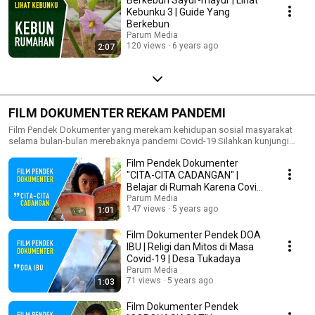
Kebunku 3 | Guide Yang
Berkebun
Parum Media
120 views
6 years ago
2:07
FILM DOKUMENTER REKAM PANDEMI
Film Pendek Dokumenter yang merekam kehidupan sosial masyarakat
selama bulan-bulan merebaknya pandemi Covid-19 Silahkan kunjungi
setiap jam 8 malam, akan tayang video baru rutin sampai 7 hari ke depan.
Film Pendek Dokumenter
Semoga bermanfaat dan memberikan sudut pandang baru.
"CITA-CITA CADANGAN" |
Belajar di Rumah Karena Covid-
19 | Desa Tukadaya
Parum Media
147 views
5 years ago
1:01
Film Dokumenter Pendek DOA
IBU | Religi dan Mitos di Masa
Covid-19 | Desa Tukadaya
Parum Media
71 views
5 years ago
1:03
Film Dokumenter Pendek