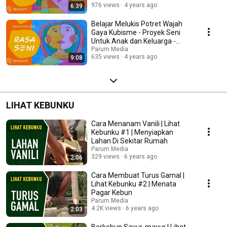
976 views
4 years ago
6:39
Belajar Melukis Potret Wajah
Gaya Kubisme - Proyek Seni
Untuk Anak dan Keluarga -
Pablo Picasso 03
Parum Media
635 views
4 years ago
9:08
LIHAT KEBUNKU
Cara Menanam Vanili | Lihat
Kebunku #1 | Menyiapkan
Lahan Di Sekitar Rumah
Parum Media
329 views
6 years ago
2:06
Cara Membuat Turus Gamal |
Lihat Kebunku #2 | Menata
Pagar Kebun
Parum Media
4.2K views
6 years ago
2:03
Berkebun Sayur-mayur | Lihat