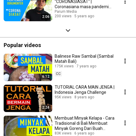
"CORONASIASAT" |
Coronasiana masa pandemi
Covid-19 | Desa Tukadaya
Parum Media
200 views
5 years ago
2:06
Popular videos
Balinese Raw Sambal (Sambal
Matah Bali)
175K views
7 years ago
CC
6:12
TUTORIAL CARA MAIN JENGA |
Indonesia Jenga Challenge
95K views
8 years ago
2:24
Membuat Minyak Kelapa - Cara
Tradisional di Bali Membuat
Minyak Goreng Dari Buah
Kelapa
83K views
6 years ago