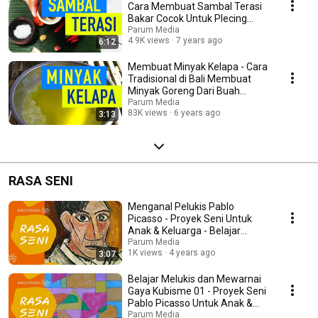
Cara Membuat Sambal Terasi
Bakar Cocok Untuk Plecing
Kangkung
Parum Media
4.9K views
7 years ago
6:12
Membuat Minyak Kelapa - Cara
Tradisional di Bali Membuat
Minyak Goreng Dari Buah
Kelapa
Parum Media
83K views
6 years ago
3:13
RASA SENI
Menganal Pelukis Pablo
Picasso - Proyek Seni Untuk
Anak & Keluarga - Belajar
Melukis
Parum Media
1K views
4 years ago
3:07
Belajar Melukis dan Mewarnai
Gaya Kubisme 01 - Proyek Seni
Pablo Picasso Untuk Anak &
Keluarga
Parum Media