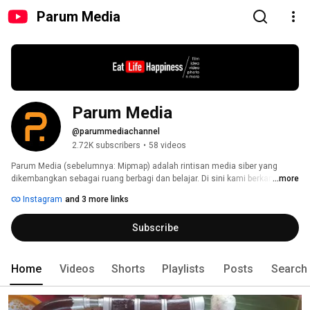
Parum Media
Parum Media
@parummediachannel
2.72K subscribers
•
58 videos
Parum Media (sebelumnya: Mipmap) adalah rintisan media siber yang 
dikembangkan sebagai ruang berbagi dan belajar. Di sini kami berkarya 
...more
untuk belajar. Kami yakin, setiap karya yang dibagikan pasti akan 
Instagram
and 3 more links
menginspirasi pemirsanya. Seberapapun sederhana ide karya itu, ketika 
dilepas kepada khalayak luas, ia pasti akan menemukan pemirsanya. 
Subscribe
Home
Videos
Shorts
Playlists
Posts
Search