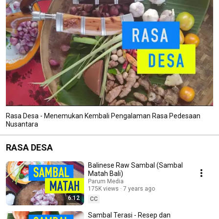
Rasa Desa - Menemukan Kembali Pengalaman Rasa Pedesaan
Nusantara
RASA DESA
Balinese Raw Sambal (Sambal
Matah Bali)
Parum Media
175K views
7 years ago
6:12
CC
Sambal Terasi - Resep dan