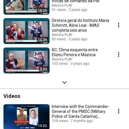
trocas de comando da PM
Menina PLAY
91 views
2 years ago
16:25
Diretora geral do Instituto Maria
Schimitt, Aline Leal - IMAS
completa seis anos
Menina PLAY
80 views
3 years ago
10:34
BC: Clima esquenta entre
Elizeu Pereira e Mazoca
Menina PLAY
103 views
3 years ago
0:53
Videos
Interview with the Commander-
General of the PMSC (Military
Police of Santa Catarina),
Colonel Eme...
159 views
7 months ago
15:52