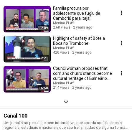
Família procura por
adolescente que fugiu de
Camboriú para Itajaí
Menina PLAY
2.6K views
2 years ago
12:09
Highlight of safety at Bote a
Boca no Trombone
Menina PLAY
420 views
2 years ago
2:21
Councilwoman proposes that
corn and churro stands become
cultural heritage of Balneário
Camboriú
Menina PLAY
214 views
2 years ago
16:50
Canal 100
Um jornalismo peculiar e bem informativo, que aborda notícias locais,
regionais, estaduais e nacionais que são transmitidas de alguma forma