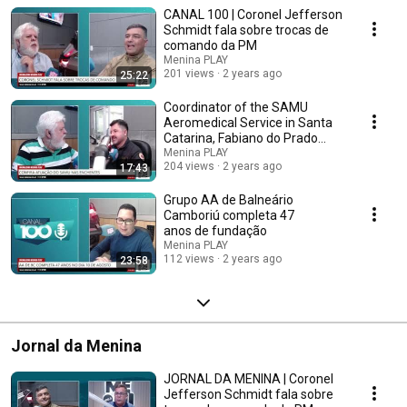
para a nossa realidade. Além de toda a informação, entrevistas
CANAL 100 | Coronel Jefferson
completam as necessidades de informar e comunicar aos assuntos
mais pertinentes e interessantes da nossa região. Sempre com a
Schmidt fala sobre trocas de
seriedade, transparência e credibilidade peculiares do Sistema Menina
comando da PM
de Comunicação e do respeitado apresentador.
Menina PLAY
201 views
2 years ago
25:22
Coordinator of the SAMU
Aeromedical Service in Santa
Catarina, Fabiano do Prado
Bueno, reports on...
Menina PLAY
204 views
2 years ago
17:43
Grupo AA de Balneário
Camboriú completa 47
anos de fundação
Menina PLAY
112 views
2 years ago
23:58
Jornal da Menina
JORNAL DA MENINA | Coronel
Jefferson Schmidt fala sobre