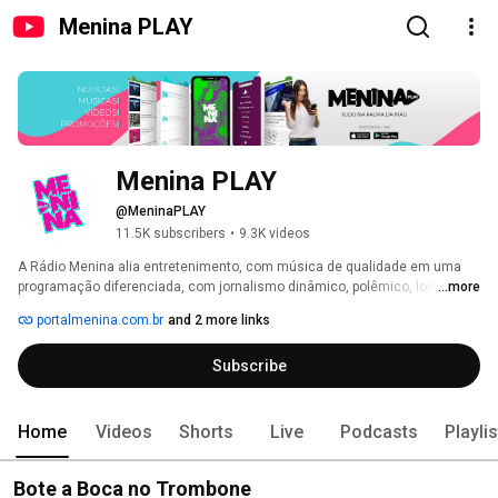
Menina PLAY
Menina PLAY
@MeninaPLAY
11.5K subscribers
•
9.3K videos
A Rádio Menina alia entretenimento, com música de qualidade em uma 
programação diferenciada, com jornalismo dinâmico, polêmico, local, 
...more
realizando um trabalho junto a comunidade com responsabilidade social. 
portalmenina.com.br
and 2 more links
Subscribe
Home
Videos
Shorts
Live
Podcasts
Playli
Bote a Boca no Trombone