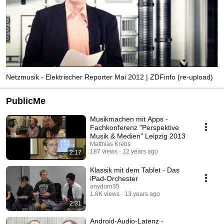
Netzmusik - Elektrischer Reporter Mai 2012 | ZDFinfo (re-upload)
PublicMe
Musikmachen mit Apps -
Fachkonferenz "Perspektive
Musik & Medien" Leipzig 2013
Matthias Krebs
187 views
12 years ago
2:17
Klassik mit dem Tablet - Das
iPad-Orchester
anydorn35
1.8K views
13 years ago
2:31
Android-Audio-Latenz -