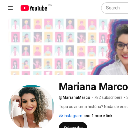
BR
Mariana Marco
@MarianaMarco
•
782 subscribers
•
Topa ouvir uma história? Nada de era u
Instagram
and 1 more link
Subscribe