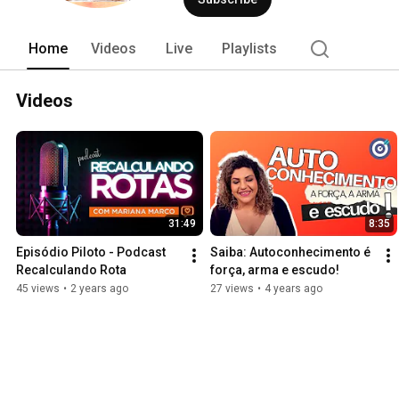
Home
Videos
Live
Playlists
Videos
31:49
8:35
Episódio Piloto - Podcast 
Saiba: Autoconhecimento é 
Recalculando Rota
força, arma e escudo!
45 views
•
2 years ago
27 views
•
4 years ago