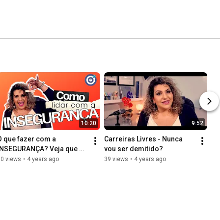
10:20
9:52
O que fazer com a 
Carreiras Livres - Nunca 
INSEGURANÇA? Veja que 
vou ser demitido?
história incrível
60 views
•
4 years ago
39 views
•
4 years ago