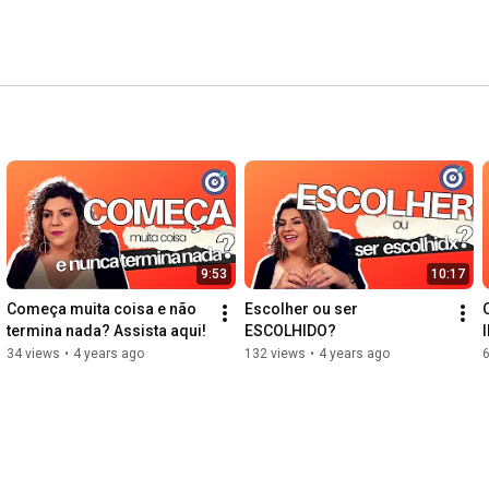
9:53
10:17
Começa muita coisa e não 
Escolher ou ser 
termina nada? Assista aqui!
ESCOLHIDO?
34 views
•
4 years ago
132 views
•
4 years ago