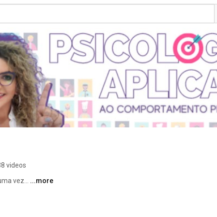
38 videos
ma vez... 
...more