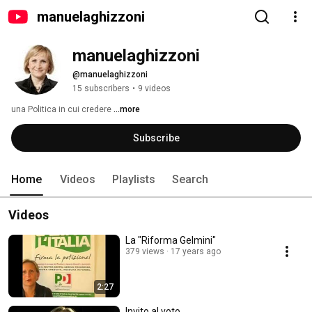
manuelaghizzoni
manuelaghizzoni
@manuelaghizzoni
15 subscribers
•
9 videos
una Politica in cui credere 
...more
Subscribe
Home
Videos
Playlists
Search
Videos
La "Riforma Gelmini"
379 views
17 years ago
2:27
Invito al voto