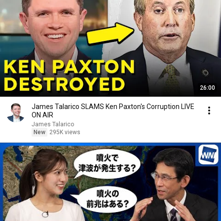
26:00
James Talarico SLAMS Ken Paxton's Corruption LIVE
ON AIR
James Talarico
New
295K views