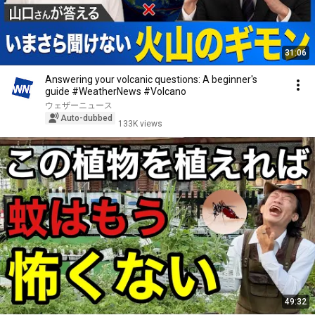
31:06
Answering your volcanic questions: A beginner's
guide #WeatherNews #Volcano
ウェザーニュース
Auto-dubbed
133K views
49:32