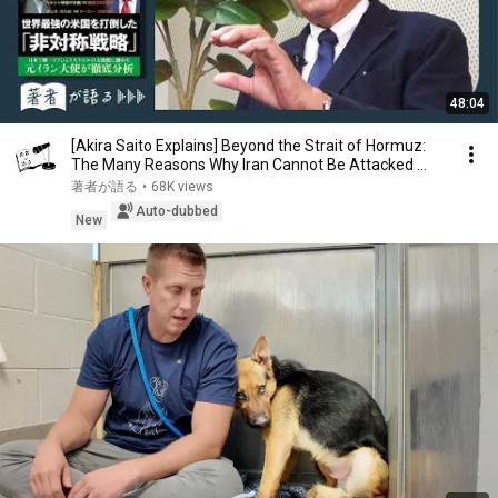
48:04
[Akira Saito Explains] Beyond the Strait of Hormuz:
The Many Reasons Why Iran Cannot Be Attacked ...
著者が語る
•
68K views
Auto-dubbed
New