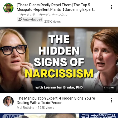
[These Plants Really Repel Them] The Top 5
Mosquito-Repellent Plants【Gardening Expert
Carmen-kun】
「カーメン君」ガーデンチャンネル
Auto-dubbed
233K views
1:03:21
The Manipulation Expert: 4 Hidden Signs You’re
Dealing With a Toxic Person
Mel Robbins
•
792K views