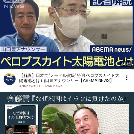
34:33
【解説】日本で“ノーベル賞級”発明 ペロブスカイト太
陽電池とは 山口豊アナウンサー【ABEMA NEWS】
(2023年9月29日)
ANNnewsCH
•
326K views