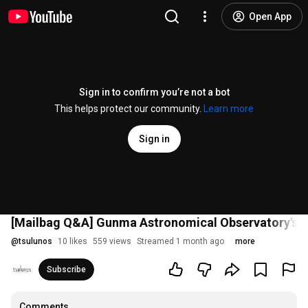
Open App
Sign in to confirm you’re not a bot
This helps protect our community.
Learn more
Sign in
[Mailbag Q&A] Gunma Astronomical Observatory's "Ca
@
tsulunos
10 likes
559 views
Streamed 1 month ago
more
Subscribe
Comments