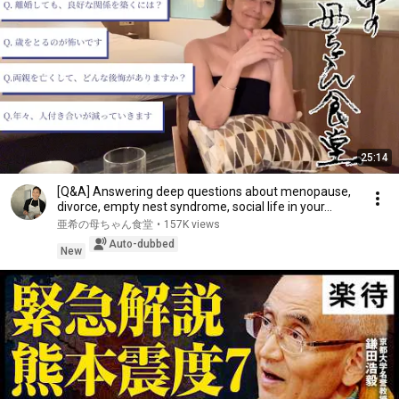
25:14
[Q&A] Answering deep questions about menopause,
divorce, empty nest syndrome, social life in your...
亜希の母ちゃん食堂
•
157K views
Auto-dubbed
New