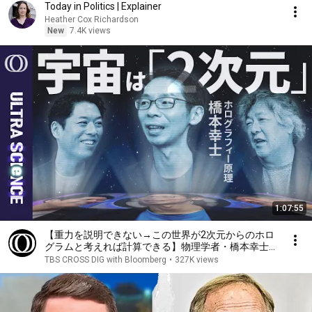
Today in Politics | Explainer
Heather Cox Richardson
New
7.4K views
1:07:55
【重力を説明できない→この世界が2次元からのホロ
グラムと考えれば計算できる】物理学者・橋本幸士／
量子もつれから時空が創発／ブラックホールとエント
TBS CROSS DIG with Bloomberg
•
327K views
ロピーの関係からたどり着いた【ULTRASCIENCE】