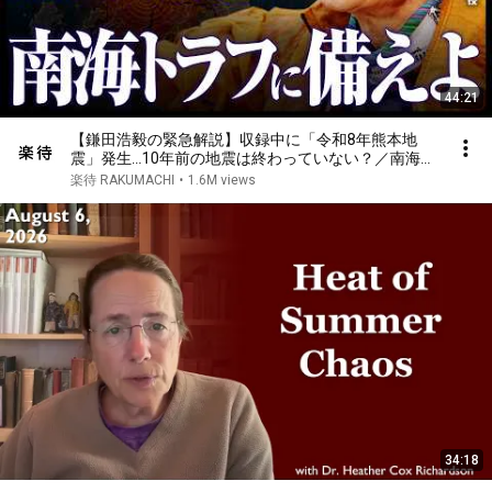
44:21
【鎌田浩毅の緊急解説】収録中に「令和8年熊本地
震」発生…10年前の地震は終わっていない？／南海ト
ラフ地震・富士山噴火との関係／「直下型地震」増加
楽待 RAKUMACHI
•
1.6M views
に備えよ《鎌田浩毅・京都大学名誉教授×えいしゅう
博士》
34:18