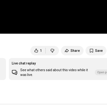
1
Share
Save
Live chat replay
See what others said about this video while it
Open p
was live.