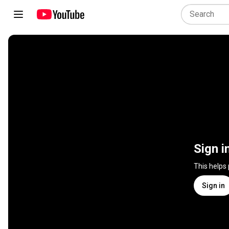
Sign i
This helps
Sign in