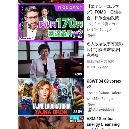
配置與稅務的考驗？
【エミン・ユルマ
ズ】FOMC・日銀会
合、日米金融政策の
行方は?ドル円170円
中村 仁の投資アカデミー / ブルーモ証券
の条件と金利上昇局
54K
1d ago
面の投資戦略
New
31:03
名人故居故事導覽影
片(二)|孫運璿故居| 
完整版
臺北市政府文化局
8K
2y ago
16:09
KSWT 04 08 vortex 
v2
Koniec Świata - Arleta Bojke
155K
3d ago
New
Auto-dubbed
22:59
ASMR Spiritual 
Energy Cleansing 