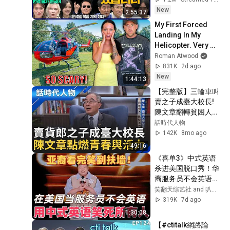
동, 동네사람들]
New
2:55:37
My First Forced 
Landing In My 
Helicopter. Very 
Scary Experience 
Roman Atwood
But Everyone Is 
831K
2d ago
Safe! Needs FIxed!
New
1:44:13
【完整版】三輪車叫
賣之子成臺大校長! 
陳文章翻轉貧困人生 
匯聚菁英創新局│鄭
話時代人物
弘儀 主持│【話時代
142K
8mo ago
人物】20251109│三
49:16
立新聞台
《喜单3》中式英语
杀进美国脱口秀！华
裔服务员不会英语，
靠口音把全场笑疯
笑翻天综艺社 and 叭叭一下
了！#喜剧之王单口
319K
7d ago
季 #脱口秀 #搞笑 #
1:30:08
喜剧 #funny #综艺
【#ctitalk網路論