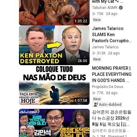
with My Cat 🐾 
Purring & Reiki for 
Tabuhan ASMR
Sleep & Stress 
75K
2d ago
Relief
New
1:35:22
James Talarico 
SLAMS Ken 
Paxton's Corruption 
LIVE ON AIR
James Talarico
312K
2d ago
New
26:00
MORNING PRAYER | 
PLACE EVERYTHING 
IN GOD'S HANDS 
AND REST
Propósito De Deus
77K
3d ago
New
1:07:58
Auto-dubbed
김어준의 겸손은힘들
다 뉴스공장 2026년 
8월 6일 목요일 [김민
석, 김성환, 홍사훈X
김어준의 겸손은힘들다 뉴스공장
주진우X봉지욱X박시
1.2M
Streamed 1d ago