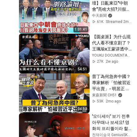
壇】日亂東亞"中朝
會"亮啥大招?川假
退"陸海空天"習警告?
中天新聞
重磅對談 精彩全程
61K
Streamed 2mo ago
ep124@中天新聞
1:01:41
CtiNews
【圆桌派】为什么现
代人看不懂京剧了？
王珮瑜x王蒙讲透中
国戏曲的玄机：有什
YOUKU DOCUMENTARY-Get APP now
么样的观众，决定了
27K
2w ago
文艺作品能走多远！| 
54:51
圆桌派 第三季 | 优酷
普丁為何急奔中國？
纪实人文 YOUKU 
專家解析「怕被習近
DOCUMENTARY
平出賣」- 明居正 劉
寶傑《寶傑怎麼說》
東森新聞 CH51
53K
2mo ago
34:13
'오디세이' 보기 전후 
아무때나 보세요! 영
화의 프리퀄이라 할 
수 있는 일리아스 이
천재이승국 GeniusSKLee