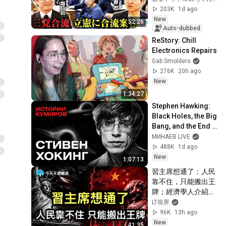
道・立憲・公明の3
203K
1d ago
党合流構想に浮上し
New
52:26
た「第4の選択肢」
Auto-dubbed
とは？【今野忍×山
ReStory: Chill 
本期日前】｜選挙ド
Electronics Repairs
ットコム
Gab Smolders
276K
20h ago
New
1:34:27
Stephen Hawking: 
Black Holes, the Big 
Bang, and the End 
of the Universe / 
МИНАЕВ LIVE
Idol Stories / 
488K
1d ago
MINAEV
New
1:07:13
習主席想通了：人民
靠不住，只能搬出王
牌；經濟學人介紹當
今中共官員迷信成
LT視界
風，震驚世界；投資
96K
13h ago
人如何重新面臨資產
New
41:35