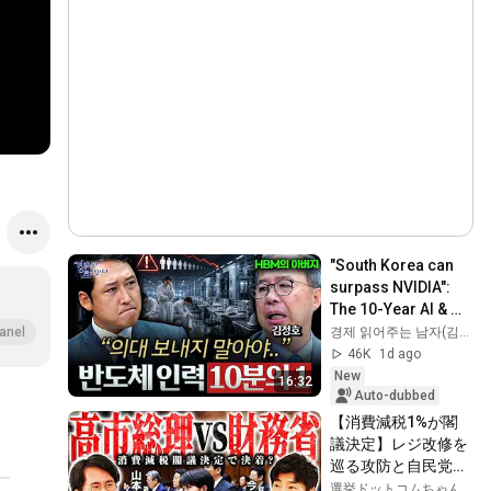
"South Korea can 
surpass NVIDIA": 
The 10-Year AI & 
Semiconductor 
경제 읽어주는 남자(김광석TV)
anel
Showdown | Let's 
46K
1d ago
Debate with Gye...
New
16:32
Auto-dubbed
【消費減税1%が閣
議決定】レジ改修を
巡る攻防と自民党内
の激しい葛藤／中
選挙ドットコムちゃんねる