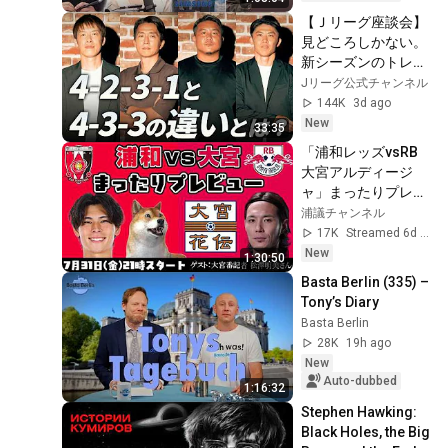
...
【Ｊリーグ座談会】
見どころしかない。
新シーズンのトレン
ドを選手OBが大予
Jリーグ公式チャンネル
想！｜2026/27明治
144K
3d ago
安田Ｊリーグ 8月7
New
33:35
日新開幕
「浦和レッズvsRB
大宮アルディージ
ャ」まったりプレビ
ューLIVE【ゲスト：
浦議チャンネル
大宮番記者 松澤明美
17K
Streamed 6d ago
さん】
New
1:30:50
Basta Berlin (335) – 
Tony’s Diary
Basta Berlin
28K
19h ago
New
Auto-dubbed
1:16:32
Stephen Hawking: 
Black Holes, the Big 