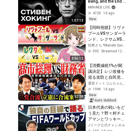
Bang, and the End 
of the Universe / 
МИНАЕВ LIVE
Idol Stories / 
472K
1d ago
MINAEV
New
1:07:13
【同時視聴】リヴァ
プールVSサンダーラ
ンド、レクサムVSリ
ーズ　サッカー観戦
招希さち *Maneki Sachi*
初心者マネージャー
595
Streamed 12d ago
と観よう！！
3:50:12
【消費減税1%が閣
議決定】レジ改修を
巡る攻防と自民党内
の激しい葛藤／中
選挙ドットコムちゃんねる
道・立憲・公明の3
199K
1d ago
党合流構想に浮上し
New
52:26
た「第4の選択肢」
Auto-dubbed
とは？【今野忍×山
日本代表の戦いをど
本期日前】｜選挙ド
う見た？野々村チェ
ットコム
アマンとワッキーが
語るワールドカップ
Jリーグ公式チャンネル
総括「ののチャンネ
16K
1d ago