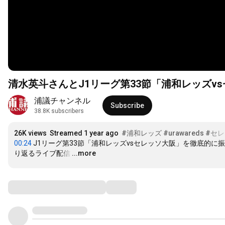
清水英斗さんとJ1リーグ第33節「浦和レッズ
浦議チャンネル
Subscribe
38.8K subscribers
26K views
Streamed 1 year ago
#浦和レッズ
#urawareds
#セ
00:24
 J1リーグ第33節「浦和レッズvsセレッソ大阪」を徹底的に振
り返るライブ配信
…
...more
Comments