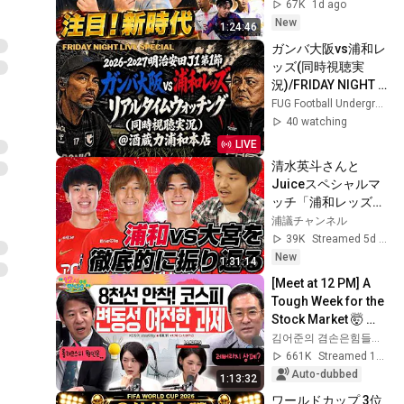
たのは〇〇」注目の
67K
1d ago
開幕カードを徹底解
New
1:24:46
説！
ガンバ大阪vs浦和レ
ッズ(同時視聴実
況)/FRIDAY NIGHT 
LIVE SPECIAL
FUG Football Underground
40 watching
LIVE
清水英斗さんと
Juiceスペシャルマ
ッチ「浦和レッズ
vsRB大宮アルディ
浦議チャンネル
ージャ」を徹底的に
39K
Streamed 5d ago
振り返るライブ配信
New
1:31:14
[Meet at 12 PM] A 
Tough Week for the 
Stock Market 🤯 
Even So, We Must 
김어준의 겸손은힘들다 뉴스공장
Respond! | Friday, 
661K
Streamed 1mo ago
July 3, 2026
Auto-dubbed
1:13:32
ワールドカップ 3位