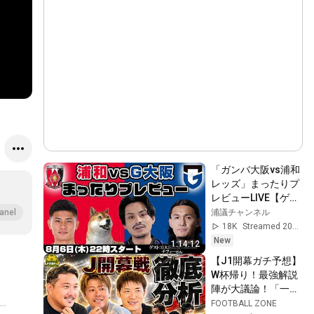
「ガンバ大阪vs浦和
レッズ」まったりプ
レビューLIVE【ゲス
ト：ガンバ大阪応援
浦議チャンネル
anel
Youtuberナフィーさ
18K
Streamed 20h ago
ん】
New
1:14:12
【J1開幕ガチ予想】
W杯帰り！最強解説
陣が大議論！「一番
ヤバい大型補強をし
FOOTBALL ZONE