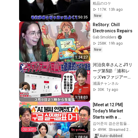
になっているわけで
粗品のロケ
【アインシュタイン
117K
13h ago
河井】
New
50:35
ReStory: Chill 
Electronics Repairs
Gab Smolders
258K
19h ago
New
1:34:27
河治良幸さんとJ1リ
ーグ第5節「浦和レ
ッズvsファジアーノ
岡山」を徹底的に振
浦議チャンネル
り返るライブ配信
30K
1y ago
1:18:03
[Meet at 12 PM] 
Today's Market 
Starts with a 
Recovery to 7,000 
김어준의 겸손은힘들다 뉴스공장
Points! Are the 
499K
Streamed 2w ago
Foreign Investors 
Auto-dubbed
1:08:04