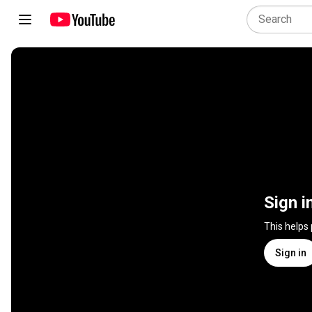
Sign i
This helps
Sign in