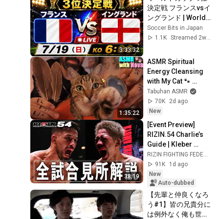
決定戦 フランスvsイ
ングランド | World 
Cup Semi-finals 
Soccer Bits in Japan
France vs England
1.1K
Streamed 2w ago
3:33:32
ASMR Spiritual 
Energy Cleansing 
with My Cat 🐾 
Purring & Reiki for 
Tabuhan ASMR
Sleep & Stress 
70K
2d ago
Relief
New
1:35:22
[Event Preview] 
RIZIN.54 Charlie’s 
Guide | Kleber 
Koike vs. Kyoshin 
RIZIN FIGHTING FEDERATION
Akimoto and More
91K
1d ago
New
38:19
Auto-dubbed
【先輩と仲良くなろ
う#1】皆の兄貴分に
は例外なく俺も世話