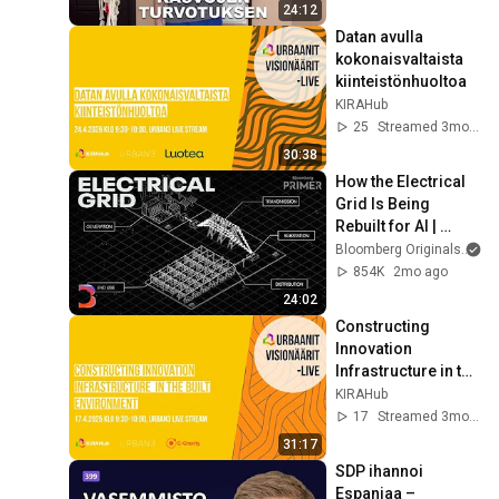
24:12
Datan avulla 
kokonaisvaltaista 
kiinteistönhuoltoa
KIRAHub
25
Streamed 3mo ago
30:38
How the Electrical 
Grid Is Being 
Rebuilt for AI | 
Bloomberg Primer
Bloomberg Originals
854K
2mo ago
24:02
Constructing 
Innovation 
Infrastructure in the 
Built Environment
KIRAHub
17
Streamed 3mo ago
31:17
SDP ihannoi 
Espanjaa – 