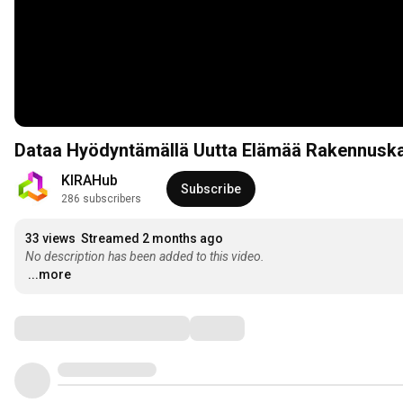
Dataa Hyödyntämällä Uutta Elämää Rakennusk
KIRAHub
Subscribe
286 subscribers
33 views
Streamed 2 months ago
No description has been added to this video.
...more
Comments