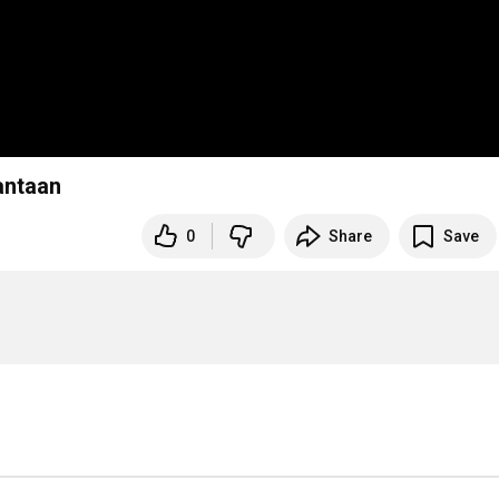
antaan
0
Share
Save