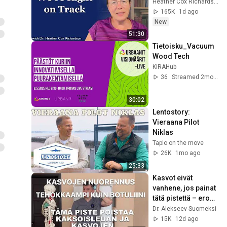
Heather Cox Richardson
165K
1d ago
New
51:30
Tietoisku_Vacuum 
Wood Tech
KIRAHub
36
Streamed 2mo ago
30:02
Lentostory: 
Vieraana Pilot 
Niklas
Tapio on the move
26K
1mo ago
25:33
Kasvot eivät 
vanhene, jos painat 
tätä pistettä – eroon 
turvotuksesta ja 
Dr. Alekseev Suomeksi
kaksoisleuasta
15K
12d ago