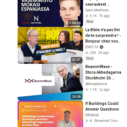
seuraukset 
vaietaan | Joakim 
Sami Miettinen
Vigelius | 
5.1K
7h ago
Neuvottelija 399
New
1:08:09
La Bible n'a pas fini 
de te surprendre ! - 
Bonjour chez vous ! 
- Philippe Bak
EMCI TV
23K
2d ago
New
31:21
BeammWave - 
Stora Aktiedagarna 
Stockholm 26 
november 2024
Aktiespararna
1.1K
1y ago
24:08
If Buildings Could 
Answer Questions
KIRAHub
8
Streamed 1mo ago