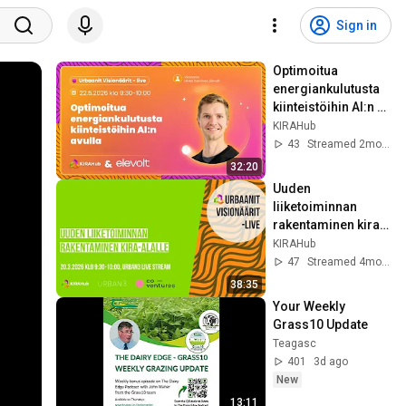
Sign in
Optimoitua 
energiankulutusta 
kiinteistöihin AI:n 
avulla
KIRAHub
43
Streamed 2mo ago
32:20
Uuden 
liiketoiminnan 
rakentaminen kira-
alalle
KIRAHub
47
Streamed 4mo ago
38:35
Your Weekly 
Grass10 Update
Teagasc
401
3d ago
New
13:11