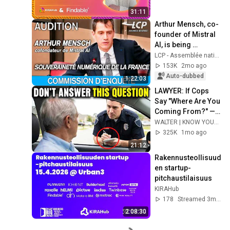
31:11
Arthur Mensch, co-
founder of Mistral 
AI, is being 
questioned at the 
LCP - Assemblée nationale
National Assembly 
153K
2mo ago
- 12/05/2026
Auto-dubbed
1:22:03
LAWYER: If Cops 
Say "Where Are You 
Coming From?" — 
Say THIS (One 
WALTER | KNOW YOUR RIGHTS
Sentence)
325K
1mo ago
21:12
Rakennusteollisuud
en startup-
pitchaustilaisuus
KIRAHub
178
Streamed 3mo ago
2:08:30