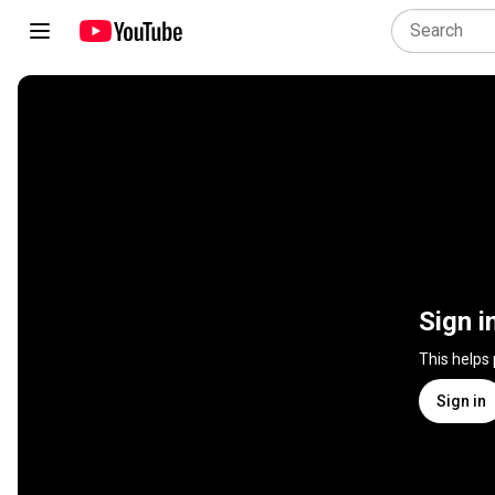
Sign i
This helps
Sign in