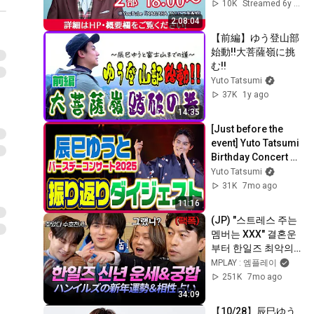
信
10K
Streamed 6y ago
2:08:04
【前編】ゆう登山部
始動!!大菩薩嶺に挑
む!!
Yuto Tatsumi
37K
1y ago
14:35
[Just before the 
event] Yuto Tatsumi 
Birthday Concert 
2025 Retrospective 
Yuto Tatsumi
Digest
31K
7mo ago
11:16
(JP) "스트레스 주는 
멤버는 XXX" 결혼운
부터 한일즈 최악의 
궁합까지, 박성준 역
MPLAY : 엠플레이
술가 만나 팩폭맞는 
251K
7mo ago
한일즈ㅋㅋ [#한일톱
34:09
텐쇼] | MBN 
【10/28】辰巳ゆう