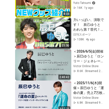
Yuto Tatsumi
16K
1y ago
8:33
力いっぱい、演歌で
す！　辰己ゆうと　
われら第７世代！～
演歌・歌謡曲のニュ
日刊スポーツ
ーパワー～
138K
4y ago
21:30
＜2026/6/5(金)開催
＞辰巳ゆうと「ロン
リー・ジェネレーシ
ョン」リリース記念 
Victor Online Store
インターネットサイ
8.6K
Streamed 2mo ago
ン会
2:40:42
＜2025/11/6(木)開
催＞辰巳ゆうと「運
命の夏」売上7万枚
突破記念！ インター
Victor Online Store
ネットサイン会
6.8K
Streamed 9mo ago
3:07:21