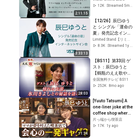
インターネットサイ
12K
Streamed 5mo ago
ン会（第一回コール
2:11:15
講習会）
【12/26】辰巳ゆう
と シングル「運命の
夏」発売記念インタ
ーネットサイン会
Limited Stand【リミスタ】
8.3K
Streamed 1y ago
3:33:13
【BS11】第33回 ゲ
スト：辰巳ゆうと
【鶴瓶のええ歌やな
ぁ スタジオトークデ
全国無料テレビ BS11
ィレクターズカット
252K
8mo ago
版（11月27日放送
28:03
分）】
[Yuuto Tatsumi] A 
one-liner joke at the 
coffee shop where 
the owner's dream 
片っ端から喫茶店
came true? [Coffee 
17K
1y ago
sh...
11:34