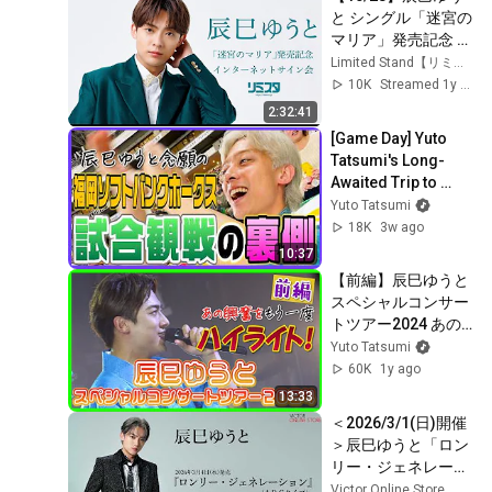
20251209 방송
と シングル「迷宮の
マリア」発売記念 イ
ンターネットサイン
Limited Stand【リミスタ】
会
10K
Streamed 1y ago
2:32:41
[Game Day] Yuto 
Tatsumi's Long-
Awaited Trip to 
Watch the Fukuoka 
Yuto Tatsumi
SoftBank Hawks
18K
3w ago
10:37
【前編】辰巳ゆうと
スペシャルコンサー
トツアー2024 あの
興奮をもう一度ハイ
Yuto Tatsumi
ライト!!
60K
1y ago
13:33
＜2026/3/1(日)開催
＞辰巳ゆうと「ロン
リー・ジェネレーシ
ョン」リリース記念 
Victor Online Store