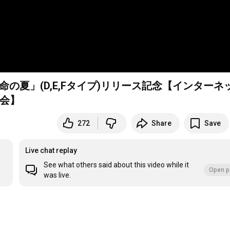
売「運命の夏」(D,E,Fタイプ)リリース記念【インターネ
会】
272
Share
Save
Live chat replay
See what others said about this video while it
Open p
was live.