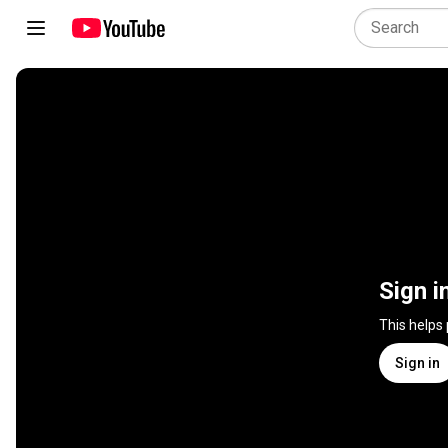
Sign i
This helps
Sign in