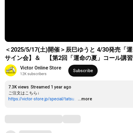
＜2025/5/17(土)開催＞辰巳ゆうと 4/30発
サイン会】＆ 【第2回「運命の夏」コール講習
Victor Online Store
Subscribe
12K subscribers
7.3K views
Streamed 1 year ago
https://victor-store.jp/special/tatsu...
…
...more
Comments