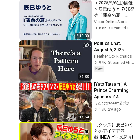
＜2025/9/6(土)開催
＞辰巳ゆうと 7/30発
売「運命の夏」
(G,H,Iタイプ)リリー
Victor Online Store
ス記念インターネッ
6.8K
Streamed 11mo ago
トサイン会
2:10:30
Politics Chat, 
August 6, 2026
Heather Cox Richardson
97K
Streamed 6h ago
New
34:33
[Yuto Tatsumi] A 
Prince Charming 
Appears!? A 
Superstar Who 
うたなびMAX!!公式チャンネル
Charms You with 
15K
2w ago
His Sweet Singing 
14:59
Voice!!
【グッズ】辰巳ゆう
とのアイデア満
載!!NEWグッズ紹介!!