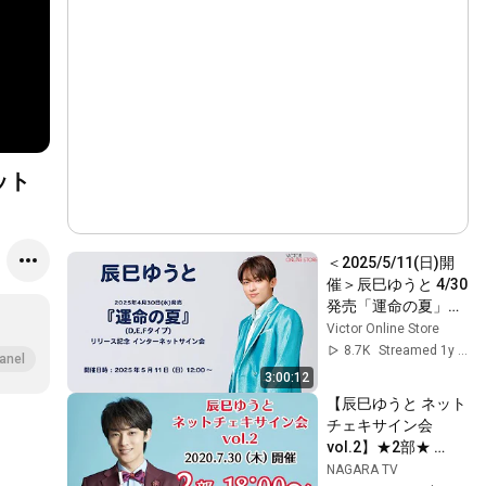
ット
＜2025/5/11(日)開
催＞辰巳ゆうと 4/30
発売「運命の夏」
(D,E,Fタイプ)リリー
Victor Online Store
ス記念インターネッ
8.7K
Streamed 1y ago
anel
トサイン会
3:00:12
【辰巳ゆうと ネット
チェキサイン会 
vol.2】★2部★ 
7/30(木)18:00～配
NAGARA TV