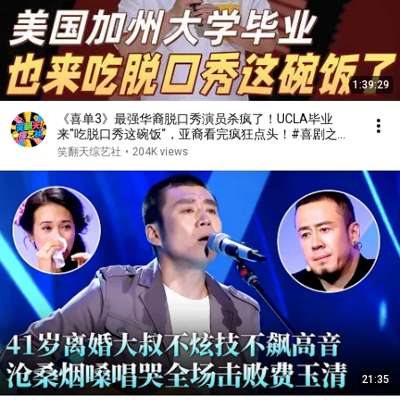
1:39:29
《喜单3》最强华裔脱口秀演员杀疯了！UCLA毕业
来"吃脱口秀这碗饭"，亚裔看完疯狂点头！#喜剧之王
单口季 #脱口秀 #搞笑 #喜剧 #funny #综艺
笑翻天综艺社
•
204K views
21:35