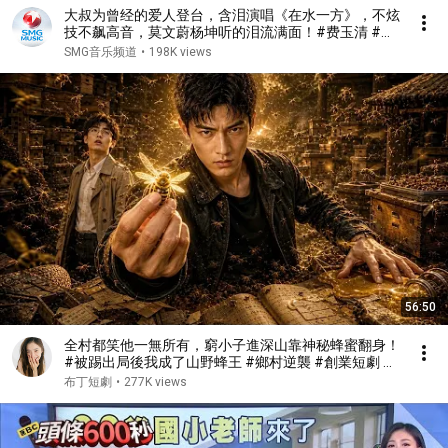
大叔为曾经的爱人登台，含泪演唱《在水一方》，不炫
技不飙高音，莫文蔚杨坤听的泪流满面！#费玉清 #任
柏儒 #天籁之战1 精华版 clip
SMG音乐频道
•
198K views
56:50
全村都笑他一無所有，窮小子進深山靠神秘蜂蜜翻身！
#被踢出局後我成了山野蜂王 #鄉村逆襲 #創業短劇 #
養蜂致富 #窮小子逆襲 #打臉爽劇 #白手起家 #人生翻
布丁短劇
•
277K views
盤 #熱門短劇