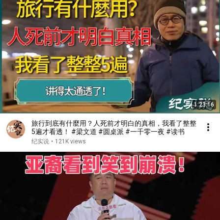
1:23:16
旅行到底有什麼用？人死前才明白的真相，我看了整整
5遍才看透！ #梁文道 #圆桌派 #一千零一夜 #读书
纪实说
•
121K views