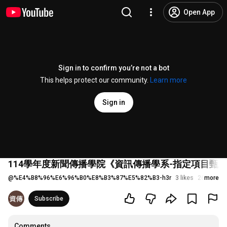
Open App
Sign in to confirm you’re not a bot
This helps protect our community.
Learn more
Sign in
114學年度新聞傳播學院《資訊傳播學系-指定項目甄
@
%E4%B8%96%E6%96%B0%E8%B3%87%E5%82%B3-h3r
3 likes
269 views
more
Subscribe
Comments