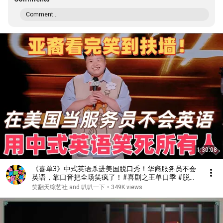
Comment...
1:30:08
《喜单3》中式英语杀进美国脱口秀！华裔服务员不会
英语，靠口音把全场笑疯了！#喜剧之王单口季 #脱口
秀 #搞笑 #喜剧 #funny #综艺
笑翻天综艺社 and 叭叭一下
•
349K views