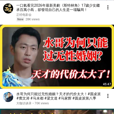
一口氣看完2026年最新美劇《斯特林角》17歲少女繼
承百萬小島，卻發現自己的人生是一場騙局！
正经电影会
New
28K views
45:47
水哥为何只能过无性婚姻？天才的代价太大！#圆桌派
#窦文涛 #马未都 #梁文道 #马家辉 #圆桌派第八季
大咖访谈录
•
70K views