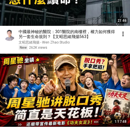
21:46
中國最神秘的醫院：301醫院的南樓裡，權力如何獲得
另一套生命規則？【文昭思緒飛揚563】
文昭思緒飛揚 - Wen Zhao Studio
New
262K views
1:17:48