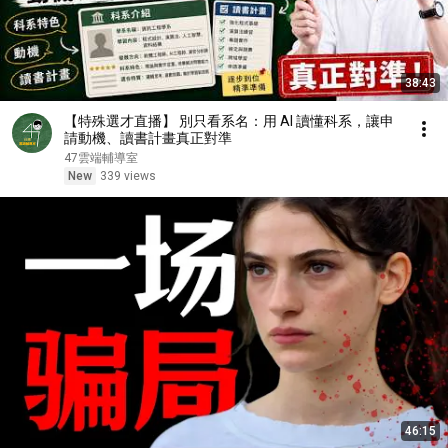
38:43
【特殊選才直播】 別只看系名：用 AI 讀懂科系，讓申
請動機、讀書計畫真正對準
47雲端輔導室
New
339 views
46:15