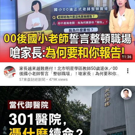
11:36
家長越來越難應付！北市明星學區教師50歲退休／00
後國小老師誓言「整頓職場」！嗆家長：為何要和你報
告
57東森財經新聞
•
479K views