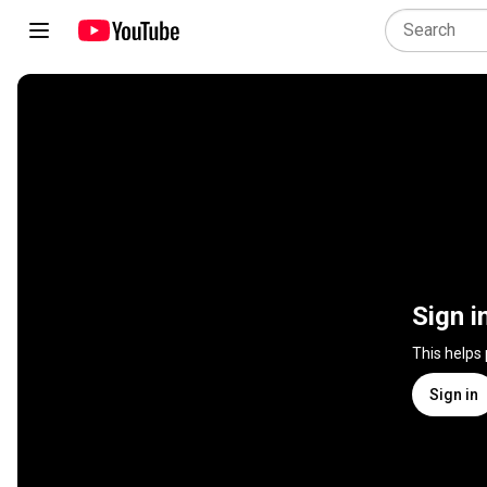
Sign i
This helps
Sign in