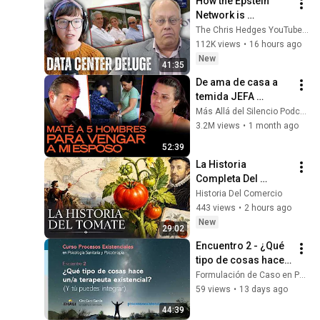
How the Epstein 
Network is 
Privatizing Govt & 
The Chris Hedges YouTube Channel
Building the 
112K views
•
16 hours ago
Surveillance 
New
41:35
State(w/Whitney 
De ama de casa a 
Webb) |TCHR
temida JEFA 
CRIMINAL: "Mis 
Más Allá del Silencio Podcast
trabajadores me 
3.2M views
•
1 month ago
traicionaron y 
52:39
AS3SIN4RON a mi 
La Historia 
esposo”
Completa Del 
Tomate — El Fruto 
Historia Del Comercio
Que Cambió La 
443 views
•
2 hours ago
Cocina Del Mundo
New
29:02
Encuentro 2 - ¿Qué 
tipo de cosas hace 
un/a terapeuta 
Formulación de Caso en Psicoterapia
existencial? (Y tú 
59 views
•
13 days ago
puedes integrar)
44:39