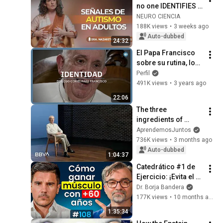
no one IDENTIFIES 
in time | Nazareth 
NEURO CIENCIA
Castellanos
188K views
•
3 weeks ago
Auto-dubbed
24:32
El Papa Francisco 
sobre su rutina, los 
pobres y el clásico 
Perfil
“hagan lío” | Parte 6
491K views
•
3 years ago
22:06
The three 
ingredients of 
happiness | Jesús 
AprendemosJuntos
de la Gándara, 
736K views
•
3 months ago
psychiatrist
Auto-dubbed
1:04:37
Catedrático #1 de 
Ejercicio: ¡Evita el 
Declive en +60! | "Es 
Dr. Borja Bandera
INMORAL no 
177K views
•
10 months ago
Prescribir Ejercicio"
1:35:34