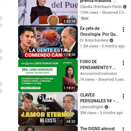
prensa matutina. 
Jueves 06 de 
Claudia Sheinbaum Pardo
agosto 2026 | 
129K views
•
Streamed 2 hours ago
Presidenta Claudia 
New
2:02:10
Sheinbaum
Ex-jefe de 
Oncología: Por Qué 
España Tiene Tantos 
Dr. Borja Bandera
Casos de Cáncer (la 
1.2M views
•
3 months ago
respuesta, en tu 
1:18:30
plato)
FORO DE 
PENSAMIENTO Y 
ACCIÓN | "Los 
AsociacionEnraizados
médicos ante las 
1K views
•
Streamed 3 years ago
nuevas leyes" | 
1:13:11
Enraizados
CLAVES 
PERSONALES 9# – 
Enrique Rojas | ¿Por 
LibertadDigital
qué fracasan las 
39K views
•
5 months ago
parejas hoy? La 
48:20
nueva "epidemia"
The SIGNS almost 