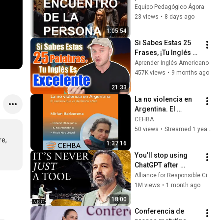
José Javier Ruiz 
Equipo Pedagógico Ágora
Serradilla
23 views
•
8 days ago
1:05:54
Si Sabes Estas 25 
Frases, ¡Tu Inglés Es 
Excelente! (Test Real 
Aprender Inglés Americano
de Inglés) - 
457K views
•
9 months ago
Aprender Inglés
21:33
La no violencia en 
Argentina. El 
camino que va de 
CEHBA
Perón a Silo. Mirian 
50 views
•
Streamed 1 year ago
Barberena, junio 
e, 
1:37:16
2025
You’ll stop using 
ChatGPT after 
listening to this | 
Alliance for Responsible Citizenship and Jonathan Pageau
Jonathan Pageau 
1M views
•
1 month ago
[ARC 2026]
18:00
Conferencia de 