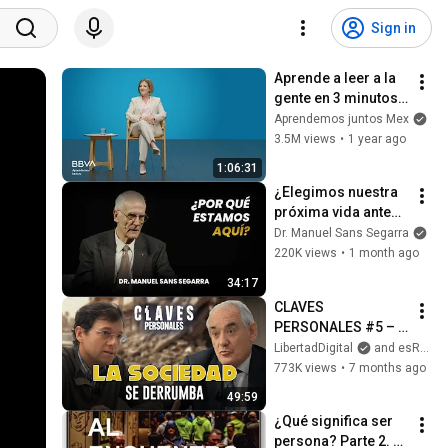
Sign in
Aprende a leer a la 
gente en 3 minutos | 
Bárbara Tijerina, 
Aprendemos juntos Mex
experta en 
3.5M views
•
1 year ago
comunicación no 
1:06:31
verbal
¿Elegimos nuestra 
próxima vida antes 
de nacer? | Dr. 
Dr. Manuel Sans Segarra
Manuel Sans 
220K views
•
1 month ago
Segarra
34:17
CLAVES 
PERSONALES #5 – 
José Cabrera |  
LibertadDigital
and esRadio
“‘Hombres débiles, 
773K views
•
7 months ago
valores rotos’: 
49:59
Nuestra sociedad 
¿Qué significa ser 
colapsa”
persona? Parte 2. 