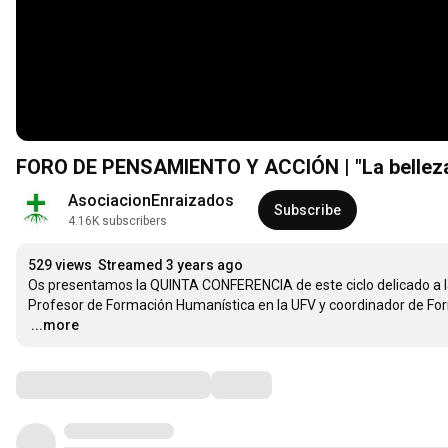
FORO DE PENSAMIENTO Y ACCIÓN | "La belleza
AsociacionEnraizados
Subscribe
4.16K subscribers
529 views
Streamed 3 years ago
Os presentamos la QUINTA CONFERENCIA de este ciclo delicado a la 
…
...more
Comments