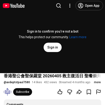
Open App
Sign in to confirm you’re not a bot
This helps protect our community.
Learn more
Sign in
香港聖公會聖保羅堂 20260405 救主復活日 聖餐崇拜 午
@
avdeptstpaul7580
14 likes
432 views
Streamed 4 months ago
more
Subscribe
Comments