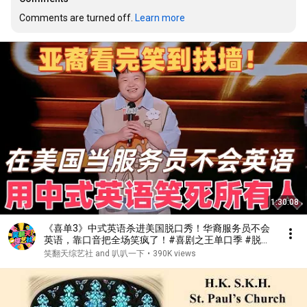
Comments are turned off. 
Learn more
1:30:08
《喜单3》中式英语杀进美国脱口秀！华裔服务员不会
英语，靠口音把全场笑疯了！#喜剧之王单口季 #脱口
秀 #搞笑 #喜剧 #funny #综艺
笑翻天综艺社 and 叭叭一下
•
390K views