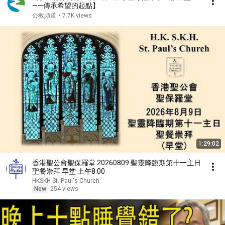
——傳承希望的起點】
公教頻道
•
7.7K views
1:29:02
香港聖公會聖保羅堂 20260809 聖靈降臨期第十一主日
聖餐崇拜 早堂 上午8:00
HKSKH St. Paul's Church
New
254 views