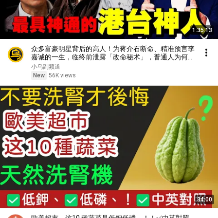
1:35:13
众多富豪明星背后的高人！为蒋介石断命、精准预言李
嘉诚的一生，临终前泄露「改命秘术」，普通人为何忙
忙碌碌却赚不到钱？1小时中间无广告合集[She's
小乌副频道
Xiaowu 小乌]
New
56K views
34:00