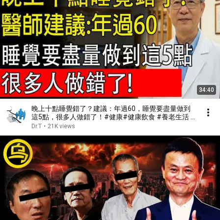
34:40
晚上十點睡覺錯了？建議：年過60，睡覺要盡量做到
這5點，很多人做錯了！#健康#健康飲食 #養老生活 #
老年健康 #樂齡健康
Dr.T
•
21K views