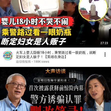
27:23
火车上婴儿昏睡18小时，乘警路过看一眼奶瓶，就断
定妇女是人贩子！【英雄在身边】
追综情报局
•
188K views