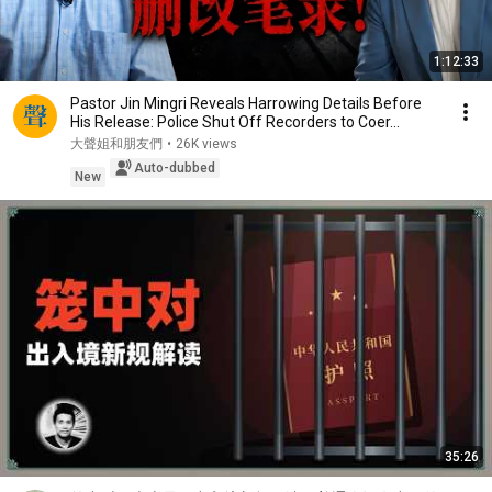
1:12:33
Pastor Jin Mingri Reveals Harrowing Details Before
His Release: Police Shut Off Recorders to Coer...
大聲姐和朋友們
•
26K views
Auto-dubbed
New
35:26