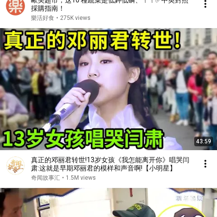
歐美超市，这10 種蔬菜是低鉀低磷、！！✅中英對照
採購指南！
樂活好食
•
275K views
43:59
真正的邓丽君转世!13岁女孩《我怎能离开你》唱哭闫
肃:这就是早期邓丽君的模样和声音啊!【小明星】
奇闻故事汇
•
1.5M views