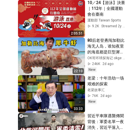
10／24【游泳】決賽 
Global_Vision
｜112年｜全國運動
會在臺南
運動部 Taiwan Sports
9.2K
Streamed 2y ago
2:05:51
80后老登勇闯加勒比
海无人岛，谁知夜里
的海底都是巨型犀牛
虾！#巴哈马 #荒岛
OK哥环球探海记 okge ocean exploration
探索 #鲨鱼 #赶海 #
246K
2d ago
唐冠螺 #拿骚石斑 #
New
22:10
加勒比海
老梁：十年浩劫一场
艰难的探索
老梁故事汇
76K
2d ago
New
33:33
習近平車隊遇襲傳聞
背後：軍委名單一夜
消失，習近平落入權