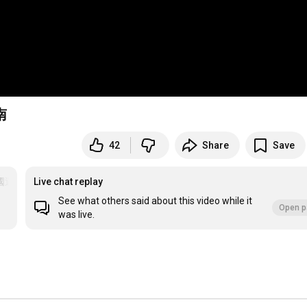
南
42
Share
Save
國運動會
Live chat replay
#體育署傳播人才計畫
See what others said about this video while it
Open p
was live.