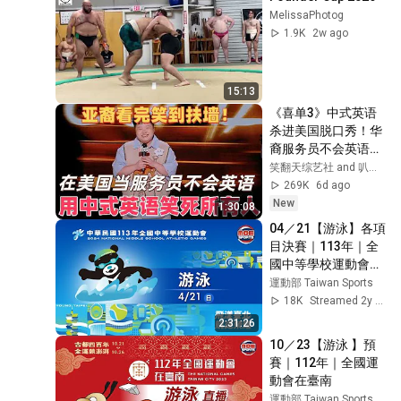
MelissaPhotog
1.9K
2w ago
15:13
《喜单3》中式英语
杀进美国脱口秀！华
裔服务员不会英语，
靠口音把全场笑疯
笑翻天综艺社 and 叭叭一下
了！#喜剧之王单口
269K
6d ago
季 #脱口秀 #搞笑 #
New
1:30:08
喜剧 #funny #综艺
04／21【游泳】各項
目決賽｜113年｜全
國中等學校運動會在
臺北
運動部 Taiwan Sports
18K
Streamed 2y ago
2:31:26
10／23【游泳 】預
賽｜112年｜全國運
動會在臺南
運動部 Taiwan Sports