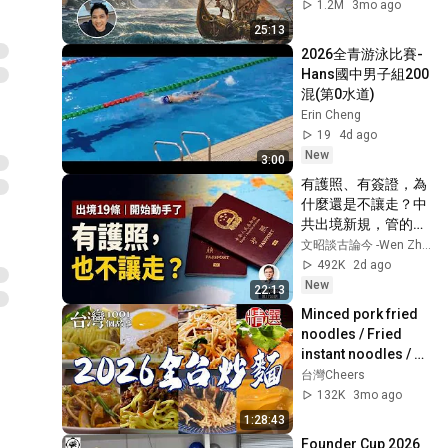
作，到底有多精彩？
1.2M
3mo ago
25:13
2026全青游泳比賽-
Hans國中男子組200
混(第0水道)
Erin Cheng
19
4d ago
New
3:00
有護照、有簽證，為
什麼還是不讓走？中
共出境新規，管的遠
不止是人（文昭談古
文昭談古論今 -Wen Zhao Official
論今1735期）
492K
2d ago
New
22:13
Minced pork fried 
noodles / Fried 
instant noodles / 
Beef fried rice 
台灣Cheers
noodles
132K
3mo ago
1:28:43
Founder Cup 2026