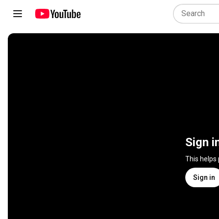
Sign i
This helps
Sign in