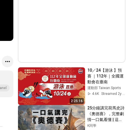
10／24【游泳 】預
賽 ｜112年｜全國運
動會在臺南
運動部 Taiwan Sports
anel
4.6K
Streamed 2y ago
2:25:16
25分鐘講完荷馬史詩
《奧德賽》，完整劇
情一口氣看懂 | 這部
西方文學的開山之
K同學