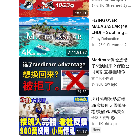
6.3K
Streamed 2y ago
2:52:11
FLYING OVER 
MADAGASCAR (4K 
UHD) – Soothing 
Music Along With 
Enjoy Relaxation
Beautiful Nature 
126K
Streamed 2mo ago
Video - 4K Video 
11:54:57
UHD #8
Medicare保险选错
了想换回来？保险公
司可以直接拒绝你
——华人退休者必看
古早味心内话
30K
2w ago
29:23
老杜特蒂強勢反撲 
38歲接班人震撼登
場!美砸900萬美金擴
建碼頭也沒用 小馬可
全球大視野
仕徹底慌亂崩盤|【全
11K
6d ago
球大視野】精華版 @
New
11:37
全球大視野