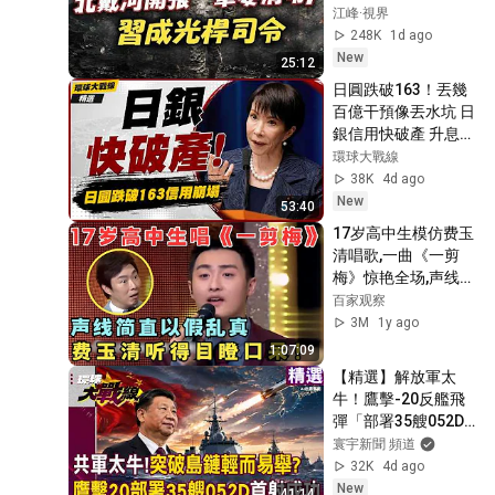
力真空？蔡奇北戴河
江峰·視界
密商，五中全會接班
248K
1d ago
人浮現？【江峰視界
New
25:12
20260804第453期】
日圓跌破163！丟幾
百億干預像丟水坑 日
銀信用快破產 升息救
匯陷死結｜#環球大
環球大戰線
戰線
38K
4d ago
New
53:40
17岁高中生模仿费玉
清唱歌,一曲《一剪
梅》惊艳全场,声线太
像了！小哥都忍不住
百家观察
赞叹！#隐藏的原唱
3M
1y ago
1:07:09
【精選】解放軍太
牛！鷹擊-20反艦飛
彈「部署35艘052D
驅逐艦」成功首射！
寰宇新聞 頻道
中國055萬噸大驅
32K
4d ago
「突破10艘」突破第
New
41:14