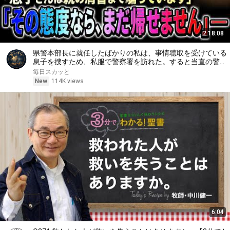
2:18:08
県警本部長に就任したばかりの私は、事情聴取を受けている
息子を捜すため、私服で警察署を訪れた。すると当直の警察
官は「息子さんは親の肩書まで騙っています。その態度な
毎日スカッと
ら、まだ帰せません」と怒鳴った――
New
114K views
6:04