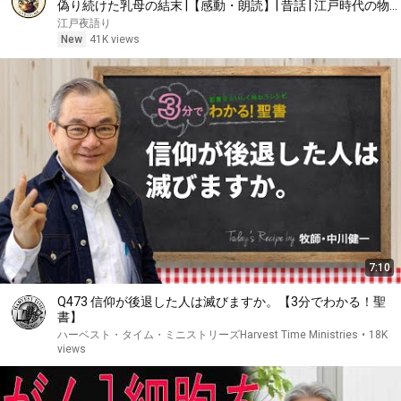
偽り続けた乳母の結末 |【感動・朗読】| 昔話 | 江戸時代の物
語 | 時代劇
江戸夜語り
New
41K views
7:10
Q473 信仰が後退した人は滅びますか。【3分でわかる！聖
書】
ハーベスト・タイム・ミニストリーズHarvest Time Ministries
•
18K
views