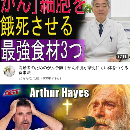
37:11
高齢者のためのがん予防｜がん細胞が増えにくい体をつくる
食事法
安らかな老後
•
939K views