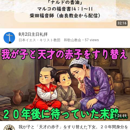
32:16
8月2日主日礼拝
日本イエス・キリスト教団 和歌山教会
•
57 views
1:26:49
我が子と「天才の赤子」をすり替えた下女。２０年間身分を