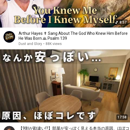
8:57
Arthur Hayes ✝️ Sang About The God Who Knew Him Before
He Was Born 🙏 Psalm 139
Dust and Glory
•
88K views
17:58
【9割が勘違い!?】部屋が安っぽく見える本当の原因、ほぼコ