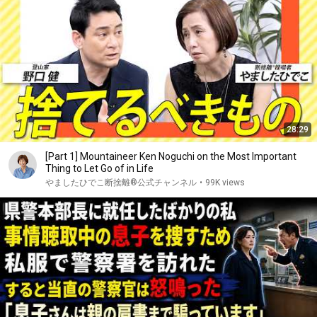
28:29
[Part 1] Mountaineer Ken Noguchi on the Most Important
Thing to Let Go of in Life
やましたひでこ断捨離®︎公式チャンネル
•
99K views