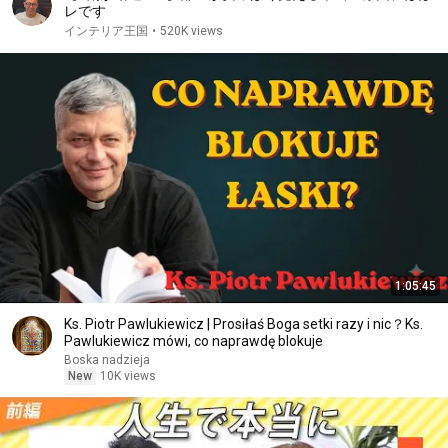
レです
インテリア王国
•
520K views
1:05:45
Ks. Piotr Pawlukiewicz | Prosiłaś Boga setki razy i nic？Ks.
Pawlukiewicz mówi, co naprawdę blokuje
Boska nadzieja
New
10K views