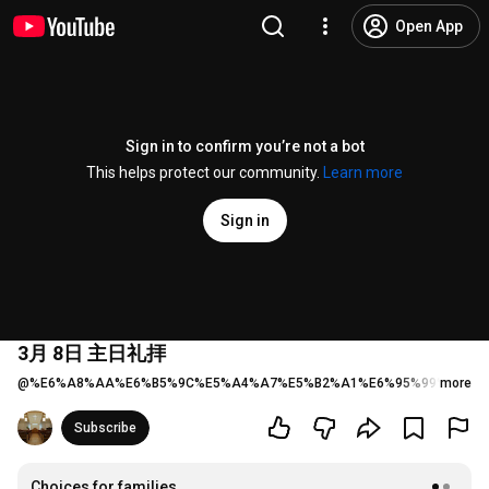
Open App
Sign in to confirm you’re not a bot
This helps protect our community.
Learn more
Sign in
3月 8日 主日礼拝
@
%E6%A8%AA%E6%B5%9C%E5%A4%A7%E5%B2%A1%E6%95%99%E4%B
more
Subscribe
Choices for families