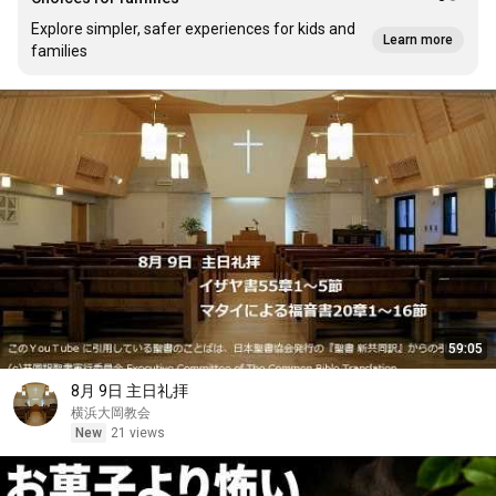
Explore simpler, safer experiences for kids and
Learn more
families
59:05
8月 9日 主日礼拝
横浜大岡教会
New
21 views