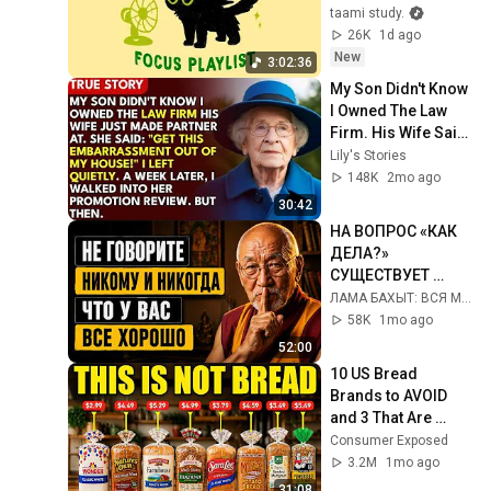
get your work 
taami study.
done)
26K
1d ago
New
3:02:36
My Son Didn't Know 
I Owned The Law 
Firm. His Wife Said: 
"Get This 
Lily's Stories
Embarrassment 
148K
2mo ago
Out Before The He...
30:42
НА ВОПРОС «КАК 
ДЕЛА?» 
СУЩЕСТВУЕТ 
ЛИШЬ ОДИН 
ЛАМА БАХЫТ: ВСЯ МУДРОСТЬ ВОСТОКА
МУДРЫЙ ОТВЕТ. 
58K
1mo ago
ОСТАЛЬНЫЕ 
52:00
ОТНИМАЮТ У ВАС 
10 US Bread 
ЖИЗНЕННЫЕ 
Brands to AVOID 
СИЛЫ.
and 3 That Are 
Actually Safe
Consumer Exposed
3.2M
1mo ago
31:08