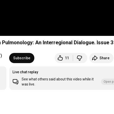
 Pulmonology: An Interregional Dialogue. Issue 3
) 
Subscribe
11
Share
Live chat replay
See what others said about this video while it
Open p
was live.