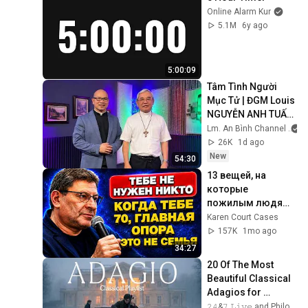
Online Alarm Kur
5.1M
6y ago
5:00:09
Tâm Tình Người 
Mục Tử | ĐGM Louis 
NGUYỄN ANH TUẤN 
| Giáo Phận Hà Tĩnh
Lm. An Bình Channel
26K
1d ago
New
54:30
13 вещей, на 
которые 
пожилым людям 
стоит опираться 
Karen Court Cases
вместо семьи | 
157K
1mo ago
Михаил 
34:27
Лабковский
20 Of The Most 
Beautiful Classical 
Adagios for 
Relaxation and 
𝟸𝟺&𝟽 𝙻𝚒𝚟𝚎 and Philosophical Instrumentals