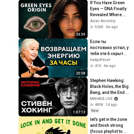
If You Have Green 
Eyes — DNA Finally 
Revealed Where 
They Really Come 
Asian Ancestry
From
526K
3w ago
24:59
Если ты 
постоянно устал, у 
тебя эти 6 скрытых 
причин | Татьяна 
НейроРесет
Черниговская
41K
4w ago
20:58
Stephen Hawking: 
Black Holes, the Big 
Bang, and the End 
of the Universe / 
МИНАЕВ LIVE
Idol Stories / 
480K
1d ago
MINAEV
New
1:07:13
let’s get in the zone 
and finish strong 
(focus playlist to 