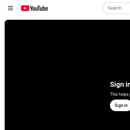
Sign i
This helps
Sign in