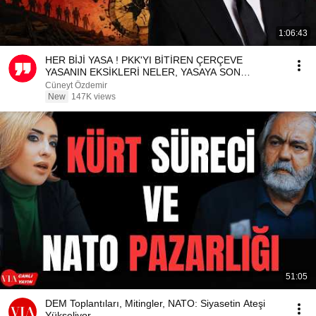
1:06:43
HER BİJİ YASA ! PKK'YI BİTİREN ÇERÇEVE
YASANIN EKSİKLERİ NELER, YASAYA SON
DAKİKADA NELER EKLENMELİ?
Cüneyt Özdemir
New
147K views
51:05
DEM Toplantıları, Mitingler, NATO: Siyasetin Ateşi
Yükseliyor