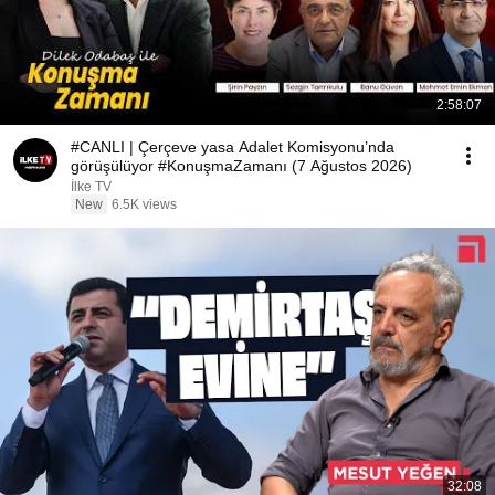
2:58:07
#CANLI | Çerçeve yasa Adalet Komisyonu’nda
görüşülüyor #KonuşmaZamanı (7 Ağustos 2026)
İlke TV
New
6.5K views
32:08