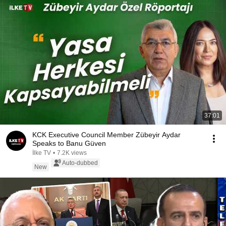
37:01
KCK Executive Council Member Zübeyir Aydar
Speaks to Banu Güven
İlke TV
•
7.2K views
Auto-dubbed
New