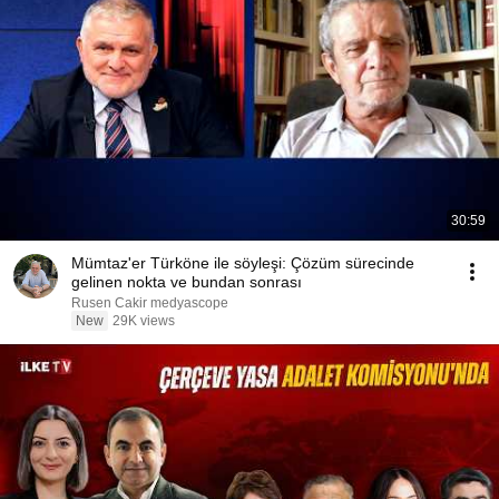
30:59
Mümtaz'er Türköne ile söyleşi: Çözüm sürecinde
gelinen nokta ve bundan sonrası
Rusen Cakir medyascope
New
29K views