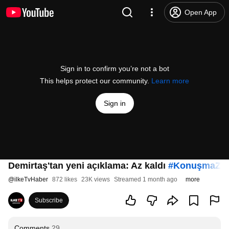
Open App
Sign in to confirm you’re not a bot
This helps protect our community.
Learn more
Sign in
Demirtaş'tan yeni açıklama: Az kaldı
#KonuşmaZa
@
ilkeTvHaber
872 likes
23K views
Streamed 1 month ago
more
Subscribe
Comments
29