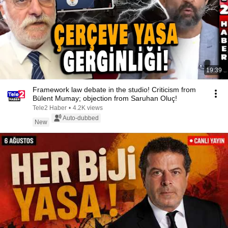
19:39
Framework law debate in the studio! Criticism from
Bülent Mumay; objection from Saruhan Oluç!
Tele2 Haber
•
4.2K views
Auto-dubbed
New