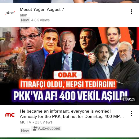
Mesut Yeğen August 7
alan
New
4.8K views
1:09:29
He became an informant, everyone is worried!
Amnesty for the PKK, but not for Demirtaş: 400 MPs
a...
MC TV
•
23K views
Auto-dubbed
New