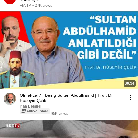
VIA TV
•
27K views
38:34
OlmakLar7 | Being Sultan Abdulhamid | Prof. Dr.
Hüseyin Çelik
İnan Demirel
Auto-dubbed
95K views