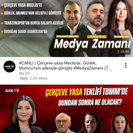
2:18:55
#CANLI | Çerçeve yasa Meclis'te, Gürlek,
Mumcu’nun ailesiyle görüştü #MedyaZamanı (7
Ağustos 2026)
İlke TV
New
2.2K views