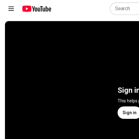
Sign i
This helps
Sign in