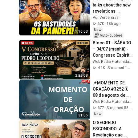
talks about the new 
revelations 
regarding the 
AuriVerde Brasil
pandemic!
67K
18h ago
New
1:16:03
Auto-dubbed
Bloco 01 - SÁBADO 
– 04/07 (manhã) - 
Congresso Espírita 
de Pedro Leopoldo 
Web Rádio Fraternidade
2026
4.1K
Streamed 1mo ago
2:23:53
📌MOMENTO DE 
ORAÇÃO #3252 🗓️ 
08 de agosto de 
2026 (SÁBADO) | ⏰ 
Web Rádio Fraternidade
06H/12H/18H
377
Streamed 58 min ago
New
31:05
O SEGREDO 
ESCONDIDO: A 
Revelação que 