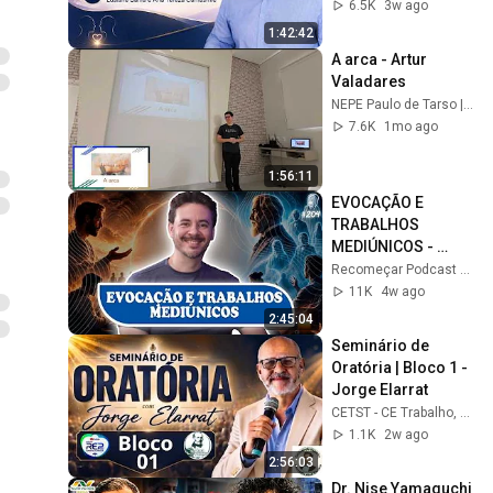
Bahia e Ana Tereza 
6.5K
3w ago
Camasmie
1:42:42
A arca - Artur 
Valadares
NEPE Paulo de Tarso | Evangelho e Espiritismo
7.6K
1mo ago
1:56:11
EVOCAÇÃO E 
TRABALHOS 
MEDIÚNICOS - 
Rodrigo Xavier - 
Recomeçar Podcast Espírita
Recomeçar 
11K
4w ago
Podcast #204
2:45:04
Seminário de 
Oratória | Bloco 1 - 
Jorge Elarrat
CETST - CE Trabalho, Solidariedade e Tolerância
1.1K
2w ago
2:56:03
Dr. Nise Yamaguchi 