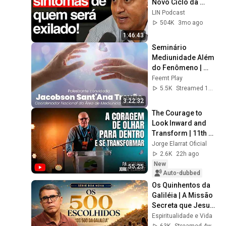
Novo Ciclo da 
Terra! | Reginaldo 
LIN Podcast
Quântico | LIN 
504K
3mo ago
Podcast
1:46:43
Seminário 
Mediunidade Além 
do Fenômeno | 
Jacobson Trovão
Feemt Play
5.5K
Streamed 1mo ago
3:22:32
The Courage to 
Look Inward and 
Transform | 11th 
Spiritist Congress 
Jorge Elarrat Oficial
of the Federal 
2.6K
22h ago
District
New
55:25
Auto-dubbed
Os Quinhentos da 
Galiléia | A Missão 
Secreta que Jesus 
Confiou à 
Espiritualidade e Vida
Humanidade | Boa 
63K
Streamed 4w ago