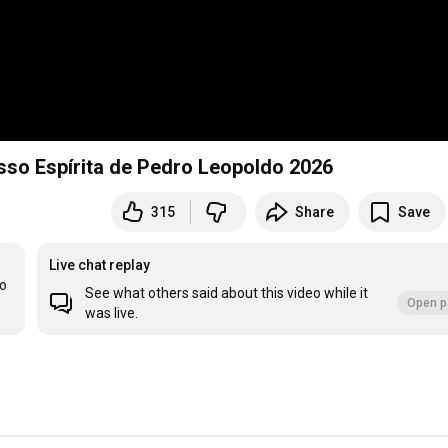
so Espírita de Pedro Leopoldo 2026
315
Share
Save
Live chat replay
o 
See what others said about this video while it
Open p
was live.