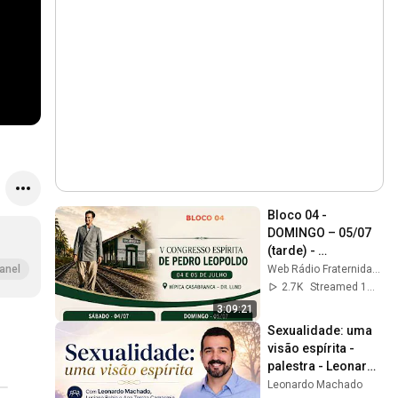
Bloco 04 - 
DOMINGO – 05/07 
(tarde) - 
Congresso Espírita 
Web Rádio Fraternidade
anel
de Pedro Leopoldo 
2.7K
Streamed 1mo ago
2026
3:09:21
Sexualidade: uma 
visão espírita - 
palestra - Leonardo 
Machado, Lusiane 
Leonardo Machado