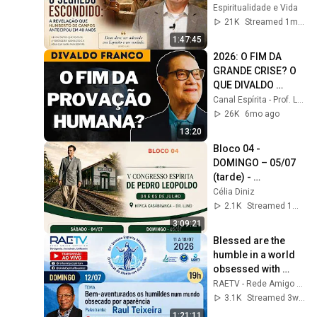
Humberto de 
Espiritualidade e Vida
Campos Antecipou 
21K
Streamed 1mo ago
em 40 Anos
1:47:45
2026: O FIM DA 
GRANDE CRISE? O 
QUE DIVALDO 
FRANCO PREVIU 
Canal Espírita - Prof. Luiz Fernando Amaral
PARA ESTE ANO?
26K
6mo ago
13:20
Bloco 04 - 
DOMINGO – 05/07 
(tarde) - 
Congresso Espírita 
Célia Diniz
de Pedro Leopoldo 
2.1K
Streamed 1mo ago
2026
3:09:21
Blessed are the 
humble in a world 
obsessed with 
appearances | Raul 
RAETV - Rede Amigo Espírita TV
Teixeira
3.1K
Streamed 3w ago
1:21:11