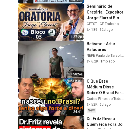
Seminário de 
Oratória | Expositor 
Jorge Elarrat Bloco 
3
CETST - CE Trabalho, Solidariedade e Tolerância
189
12d ago
1:27:28
Batismo - Artur 
Valadares
NEPE Paulo de Tarso | Evangelho e Espiritismo
6.2K
1mo ago
58:54
O Que Esse 
Médium Disse 
Sobre O Brasil Fará 
Você Repensar 
Cortes Filhos do Todo [OFICIAL]
Tudo!
52K
6d ago
New
24:41
Dr. Fritz Revela 
Quem Fica Fora Do 