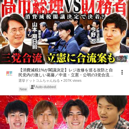
52:26
【消費減税1%が閣議決定】レジ改修を巡る攻防と自
民党内の激しい葛藤／中道・立憲・公明の3党合流構
想に浮上した「第4の選択肢」とは？【今野忍×山本
選挙ドットコムちゃんねる
•
207K views
期日前】｜選挙ドットコム
Auto-dubbed
New