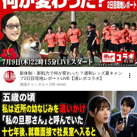
43:39
新体制・新戦力で何が変わった？浦和レッズ夏キャン
プ2日目現地レポートLIVE【浦レポコラボ】
浦議チャンネル
•
19K views