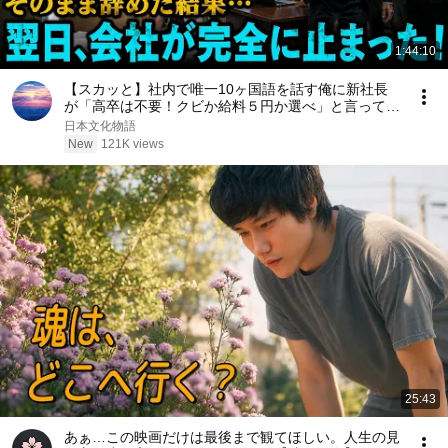
1:44:10
【スカッと】社内で唯一10ヶ国語を話す俺に新社長
が「高卒は不要！クビか給料５円か選べ」と言ってき
た。そのまま辞めた結果
日本文化物語
New
121K views
25:43
あぁ…この映画だけは最後まで観てほしい。人生の見