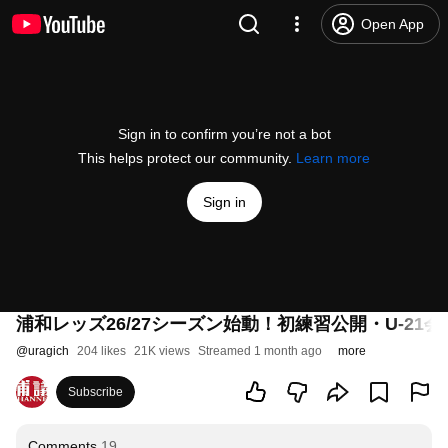
Open App
Sign in to confirm you’re not a bot
This helps protect our community.
Learn more
Sign in
浦和レッズ26/27シーズン始動！初練習公開・U-2
@
uragich
204 likes
21K views
Streamed 1 month ago
more
Subscribe
Comments
19