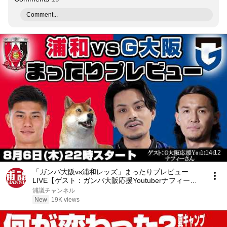
Comment...
1:14:12
「ガンバ大阪vs浦和レッズ」まったりプレビュー
LIVE【ゲスト：ガンバ大阪応援Youtuberナフィーさ
ん】
浦議チャンネル
New
19K views