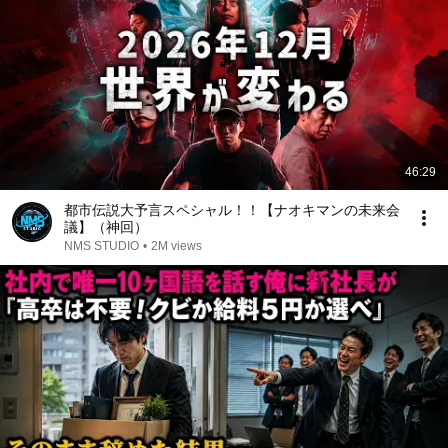
46:29
都市伝説大予言スペシャル！！【ナオキマンの未来会
議】（神回）
NMS STUDIO
•
2M views