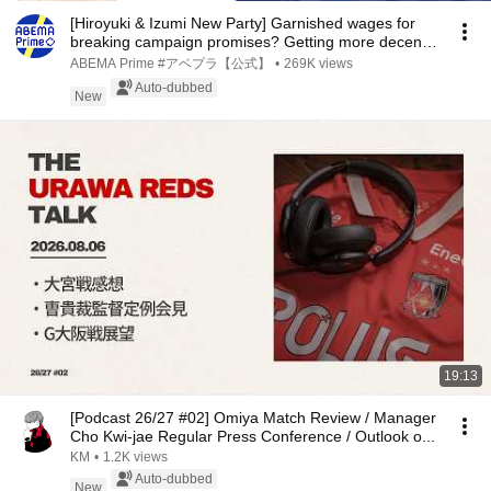
[Hiroyuki & Izumi New Party] Garnished wages for
breaking campaign promises? Getting more decent
...
ABEMA Prime #アベプラ【公式】
•
269K views
Auto-dubbed
New
19:13
[Podcast 26/27 #02] Omiya Match Review / Manager
Cho Kwi-jae Regular Press Conference / Outlook o...
KM
•
1.2K views
Auto-dubbed
New