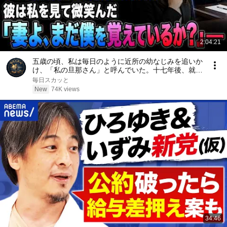
2:04:21
五歳の頃、私は毎日のように近所の幼なじみを追いか
け、「私の旦那さん」と呼んでいた。十七年後、就職
面接で社長室へ入ると、彼は私を見て微笑んだ。「妻
毎日スカッと
よ、まだ僕を覚えているか？」――
New
74K views
34:46