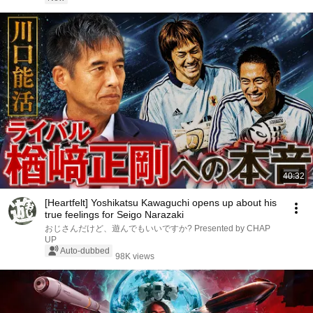
40:32
[Heartfelt] Yoshikatsu Kawaguchi opens up about his
true feelings for Seigo Narazaki
おじさんだけど、遊んでもいいですか? Presented by CHAP
UP
Auto-dubbed
98K views