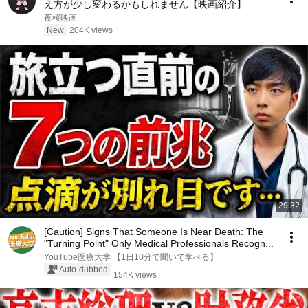
え方が少し変わるかもしれません【映画紹介】
夜桜映画
New
204K views
29:32
[Caution] Signs That Someone Is Near Death: The
"Turning Point" Only Medical Professionals Recogn...
YouTube医療大学 【1日10分で聞いて学べる】
Auto-dubbed
154K views