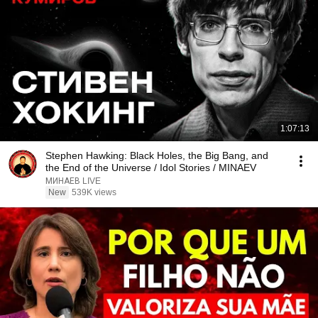
1:07:13
Stephen Hawking: Black Holes, the Big Bang, and
the End of the Universe / Idol Stories / MINAEV
МИНАЕВ LIVE
New
539K views