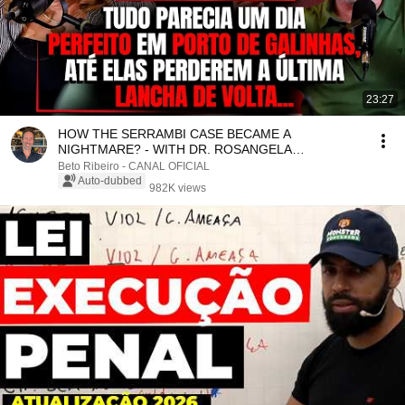
23:27
HOW THE SERRAMBI CASE BECAME A
NIGHTMARE? - WITH DR. ROSANGELA
MONTEIRO
Beto Ribeiro - CANAL OFICIAL
Auto-dubbed
982K views