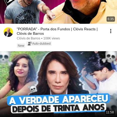
6:35
"PORRADA" - Porta dos Fundos | Clóvis Reacts |
Clóvis de Barros
Clóvis de Barros
•
108K views
Auto-dubbed
New
11:58