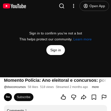
Open App
Sign in to confirm you’re not a bot
This helps protect our community.
Learn more
Sign in
Momento Polícia: Ano eleitoral e concursos: por
@
dsoconcursos
58 likes
518 views
Streamed 2 months ago
more
Subscribe
Comments
1