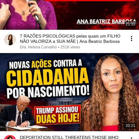
21:33
7 RAZÕES PSICOLÓGICAS pelas quais um FILHO
NÃO VALORIZA a SUA MÃE | Ana Beatriz Barbosa
Dra. Helena Carvalho
•
251K views
20:21
DEPORTATION STILL THREATENS THOSE WHO