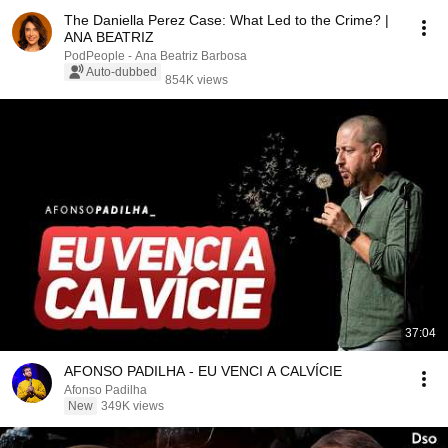
The Daniella Perez Case: What Led to the Crime? |
ANA BEATRIZ
PodPeople - Ana Beatriz Barbosa
Auto-dubbed
854K views
37:04
AFONSO PADILHA - EU VENCI A CALVÍCIE
Afonso Padilha
New
349K views