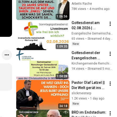
später baten sie um 
Arbeits Rache
meinen Sohn, den 
78K views
•
4 months ago
es nicht gab
1:06:56
Gottesdienst am 
02.08.2026 | 
Evangelische 
Evangelische Gemeinschaft Marburg-Süd
Gemeinschaft 
65 views
•
Streamed 4 days ago
Marburg-Süd
New
1:09:35
Gottesdienst der 
Evangelischen 
Kirchengemeinde 
Kirchengemeinde Remchingen (Wilferdingen)
Remchingen am 
1K views
•
Streamed 5 months ago
22.02.2026
1:24:28
Pastor Olaf Latzel || 
Die Welt gerät ins 
Wanken – Doch 
slickmeisterp
Jesus bleibt unsere 
1.2K views
•
1 day ago
Hoffnung!
New
34:18
BRD im Endstadium: 