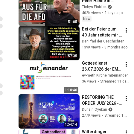
Peter Hahne in 
Tichys 
Tichys Einblick
Sommerinterview
402K views
•
2 days ago
New
51:05
Bei der Feier zum 
40 Jahr rettete mir 
eine einzige 
Der Pfad der Geschichten
Beobachtung das 
139K views
•
3 months ago
Leben
1:57:35
Gottesdienst 
26.07.2026 der EMK 
Stuttgart Nord im 
ev-meth Kirche miteinander
mit:einander
36 views
•
Streamed 11 days ago
1:10:46
RESTORING THE 
ORDER JULY 2026 - 
DAY 4 
Dunsin Oyekan
#dunsinoyekan 
277K views
•
Streamed 1 month ago
#worship #intimacy
1:54:14
Wilferdinger 