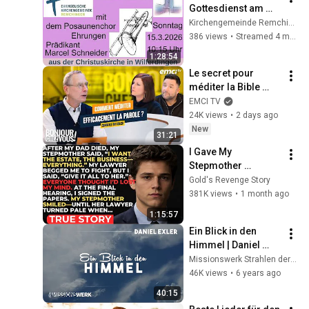
Gottesdienst am 
15.03.2026
Kirchengemeinde Remchingen (Wilferdingen)
386 views
•
Streamed 4 months ago
1:28:54
Le secret pour 
méditer la Bible 
efficacement
EMCI TV
24K views
•
2 days ago
New
31:21
I Gave My 
Stepmother 
Everything After My 
Gold's Revenge Story
Dad Died, But My 
381K views
•
1 month ago
Father’s Final Secret 
1:15:57
Exposed Her...
Ein Blick in den 
Himmel | Daniel 
Exler
Missionswerk Strahlen der Freude
46K views
•
6 years ago
40:15