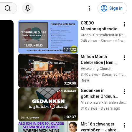
Sign in
CREDO 
Missionsgottesdien
st, 12.07.2026, 10:15 
Credo - Gottesdienst in Remchingen
Uhr
248 views
•
Streamed 3 weeks ago
1:17:32
Million Month 
Celebration | Ben 
Fitzgerald 
Awakening Church
#awakeningchurch
3.4K views
•
Streamed 4 days ago
New
3:29:00
Gedanken in 
göttlicher Ordnung 
[Teil 1] | Daniel Exler
Missionswerk Strahlen der Freude
31K views
•
3 years ago
1:02:37
Mit 16 schwanger 
verstoßen – Jahre 