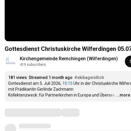
Gottesdienst Christuskirche Wilferdingen 05.0
Kirchengemeinde Remchingen (Wilferdingen)
419 subscribers
181 views
Streamed 1 month ago
#ekibageistlich
Gottesdienst am 5. Juli 2026, 
10:15
 Uhr in der Christuskirche Wil
mit Prädikantin Gerlinde Zachmann

Kollektenzweck: für Partnerkirchen in Europa und Übersee
…
...more
Comments