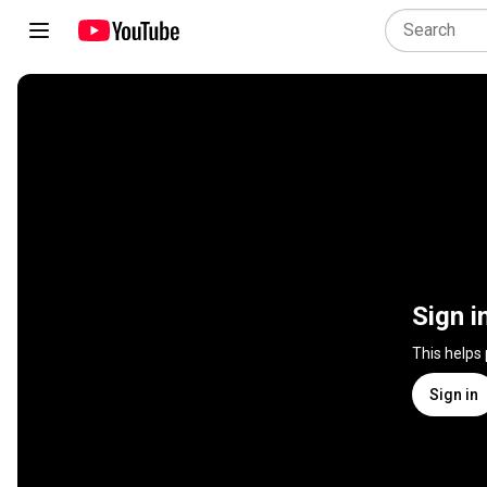
Sign i
This helps
Sign in