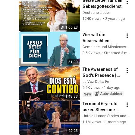
Beste Lieder für den 
Gebetsgottesdienst
Deutsche Lieder
124K views
•
2 years ago
1:00:23
Wer will die 
Auserwählten 
Gottes 
Gemeinde und Missionswerk Arche e.V.
beschuldigen? | 
9.5K views
•
Streamed 3 months ago
Wolfgang Wegert | 
51:00
26.04.2026
The Awareness of 
God's Presence | 
Charles Stanley 
La Voz De La Fe
Devotional
9.9K views
•
1 day ago
Auto-dubbed
New
1:48:33
Terminal 6-yr-old 
asked Steve one 
question — he cried 
Untold Human Stories and 6 more
for 10 minutes
1.1M views
•
1 month ago
29:23