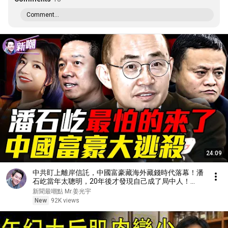
Comment...
24:09
中共盯上離岸信託，中國富豪藏海外藏錢時代落幕！潘
石屹當年太聰明，20年後才發現自己成了局中人！
『新聞最嘲點 姜光宇』2026.0808
新聞最嘲點 Mr.姜光宇
New
92K views