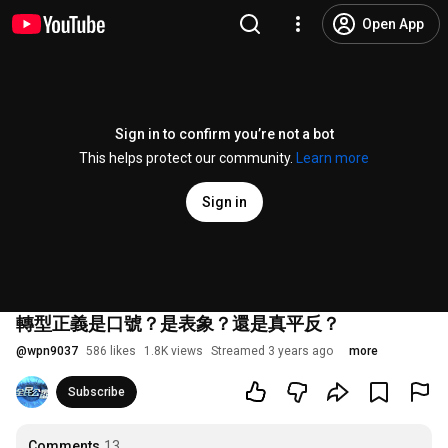
Open App
Sign in to confirm you’re not a bot
This helps protect our community.
Learn more
Sign in
轉型正義是口號？是表象？還是真平反？
@
wpn9037
586 likes
1.8K views
Streamed 3 years ago
more
Subscribe
Comments
13