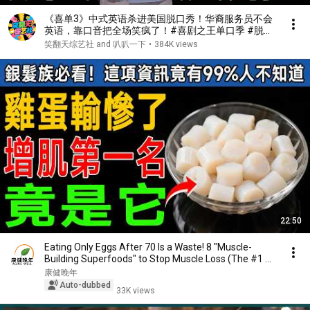
《喜单3》中式英语杀进美国脱口秀！华裔服务员不会
英语，靠口音把全场笑疯了！#喜剧之王单口季 #脱口
秀 #搞笑 #喜剧 #funny #综艺
笑翻天综艺社 and 叭叭一下
•
384K views
22:50
Eating Only Eggs After 70 Is a Waste! 8 "Muscle-
Building Superfoods" to Stop Muscle Loss (The #1 ...
康健晚年
Auto-dubbed
33K views