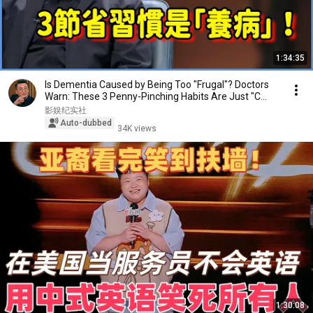
1:34:35
Is Dementia Caused by Being Too "Frugal"? Doctors
Warn: These 3 Penny-Pinching Habits Are Just "C...
影娱纪实社
Auto-dubbed
34K views
1:30:08