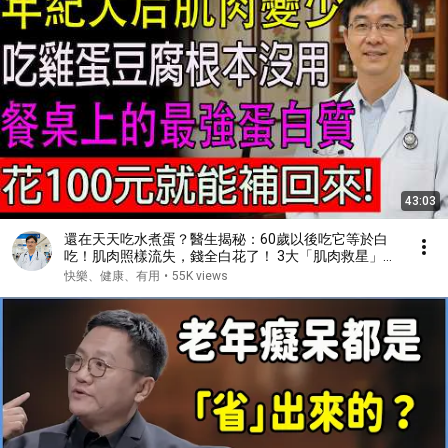
43:03
還在天天吃水煮蛋？醫生揭秘：60歲以後吃它等於白
吃！肌肉照樣流失，錢全白花了！ 3大「肌肉救星」食
物， 幫你找迴力量！#健康#健康飲食 #養老生活 #老
快樂、健康、有用
•
55K views
年健康 #樂齡健康