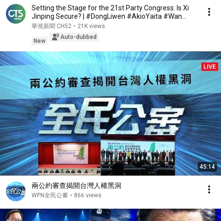
Setting the Stage for the 21st Party Congress: Is Xi
Jinping Secure? | #DongLiwen #AkioYaita #Wan...
華視新聞 CH52
•
21K views
Auto-dubbed
New
45:14
兩公約審查揭開台灣人權黑洞
WPN全民公審
•
866 views