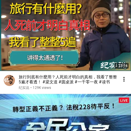
1:23:16
旅行到底有什麼用？人死前才明白的真相，我看了整整
5遍才看透！ #梁文道 #圆桌派 #一千零一夜 #读书
纪实说
•
129K views