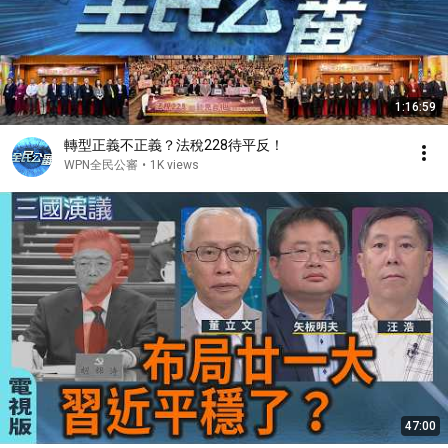
1:16:59
轉型正義不正義？法稅228待平反！
WPN全民公審
•
1K views
47:00