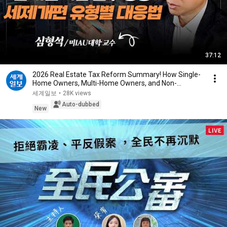
37:12
2026 Real Estate Tax Reform Summary! How Single-
Home Owners, Multi-Home Owners, and Non-
Homeowner...
세계일보
•
28K views
Auto-dubbed
New