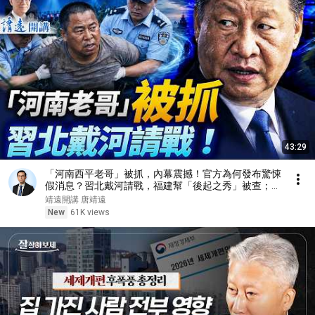
43:29
「河南西平老哥」被抓，內幕震撼！官方為何發布驚悚
假消息？習北戴河請戰，福建幫「後起之秀」被查；魔
法打擊，WNBA崩潰| 靖遠開講 | 唐靖遠 | 2026.08.08 #
靖遠開講 唐靖遠
河南 #北戴河會議 #張又俠
New
61K views