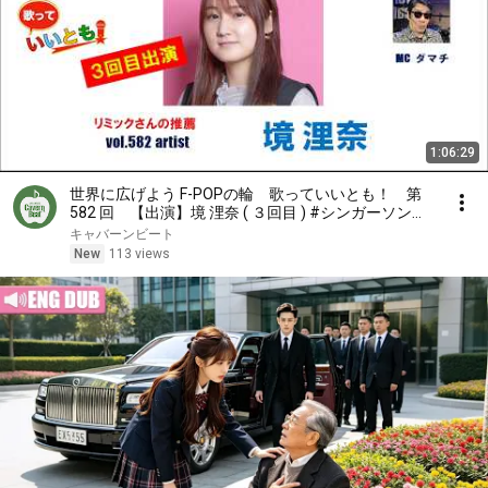
1:06:29
世界に広げよう F-POPの輪 歌っていいとも！ 第
582 回 【出演】境 浬奈 ( ３回目 ) #シンガーソング
ライター #ライブ #歌っていいとも
キャバーンビート
New
113 views