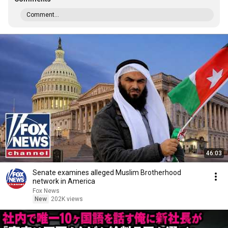
Comment...
46:03
Senate examines alleged Muslim Brotherhood
network in America
Fox News
New
202K views