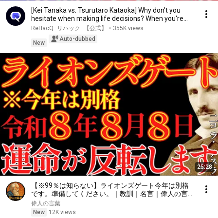
[Kei Tanaka vs. Tsurutaro Kataoka] Why don’t you
hesitate when making life decisions? When you're...
ReHacQ−リハック−【公式】
•
355K views
Auto-dubbed
New
25:28
【※99％は知らない】ライオンズゲート今年は別格
です。準備してください。｜教訓｜名言｜偉人の言葉
｜ニコラ・テスラ
偉人の言葉
New
12K views