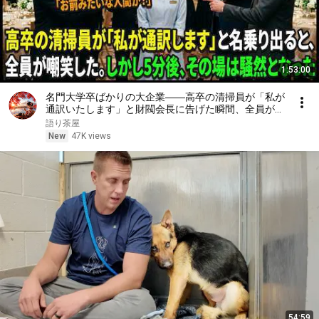
1:53:00
名門大学卒ばかりの大企業――高卒の清掃員が「私が
通訳いたします」と財閥会長に告げた瞬間、全員が嘲
笑した。しかし5分後、その場は静まり返った。#動
語り茶屋
エピソード#老後の物語 #家族の物語
New
47K views
54:59