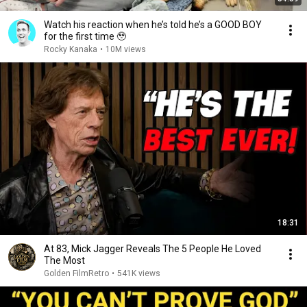
Watch his reaction when he’s told he’s a GOOD BOY
for the first time 🥹
Rocky Kanaka
•
10M views
18:31
At 83, Mick Jagger Reveals The 5 People He Loved
The Most
Golden FilmRetro
•
541K views