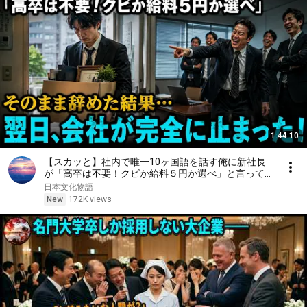
1:44:10
【スカッと】社内で唯一10ヶ国語を話す俺に新社長
が「高卒は不要！クビか給料５円か選べ」と言ってき
た。そのまま辞めた結果
日本文化物語
New
172K views