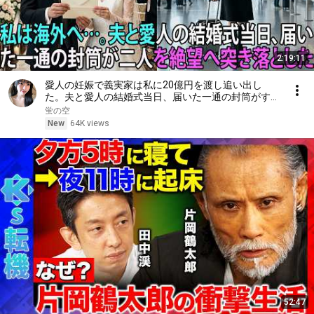
2:19:11
愛人の妊娠で義実家は私に20億円を渡し追い出し
た。夫と愛人の結婚式当日、届いた一通の封筒がすべ
てを終わらせた――| 感動する話 | スカッとする話
蛍の空
New
64K views
52:47