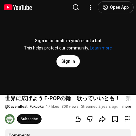
Open App
Sign in to confirm you’re not a bot
This helps protect our community.
Learn more
Sign in
世界に広げよう F-POPの輪 歌っていいとも！ 第 9
@
CavernBeat_Fukuoka
17 likes
308 views
Streamed 2 years ago
more
Subscribe
Comments