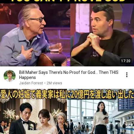
17:20
Bill Maher Says There’s No Proof for God... Then THIS
Happens
Jaiden Forrest
•
2M views