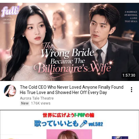
1:57:30
The Cold CEO Who Never Loved Anyone Finally Found
His True Love and Showed Her Off Every Day
Aurora Tale Theatre
New
176K views