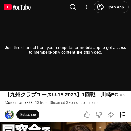
Open App
Join this channel from your computer or mobile app to get access
to members-only content like this video.
【九州クラブユースU-15 2023】1回戦 川崎FC vs
@
greencard7838
13 likes
Streamed 3 years ago
more
Subscribe