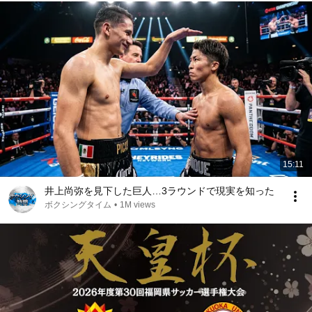
15:11
井上尚弥を見下した巨人…3ラウンドで現実を知った
ボクシングタイム
•
1M views