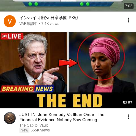
7:03
インハイ 明桜vs日章学園 PK戦
VAR確認中
•
7.4K views
53:57
JUST IN: John Kennedy Vs Ilhan Omar: The
Financial Evidence Nobody Saw Coming
The Capitol Vault
New
655K views