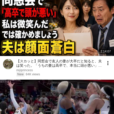
2:14:07
【スカッと】同窓会で友人の妻が大卒だと知ると、夫
は笑った。「うちの妻は高卒で、本当に頭が悪い」私
は微笑んだ。「では、どちらが愚かか確かめましょ
mijiprincess
う」――数分後、夫は顔面蒼白になった……。
New
84K views