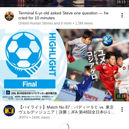
29:23
Terminal 6-yr-old asked Steve one question — he
cried for 10 minutes
Untold Human Stories and 6 more
•
1.5M views
11:19
【ハイライト】Match No.87：バディーＳＣ vs. 東京
ヴェルディジュニア｜決勝｜JFA 第48回全日本U-12
サッカー選手権大会
JFATV
•
240K views