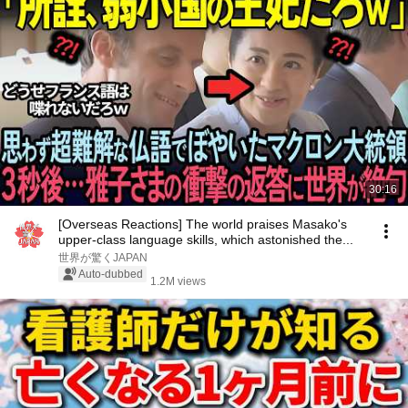
30:16
[Overseas Reactions] The world praises Masako's
upper-class language skills, which astonished the...
世界が驚くJAPAN
Auto-dubbed
1.2M views