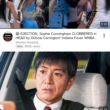
5:18
😱 EJECTION, Sophie Cunningham CLOBBERED in
HEAD by DiJonai Carrington! Indiana Fever WNBA
basketball
Women Hooping
New
883K views
22:33