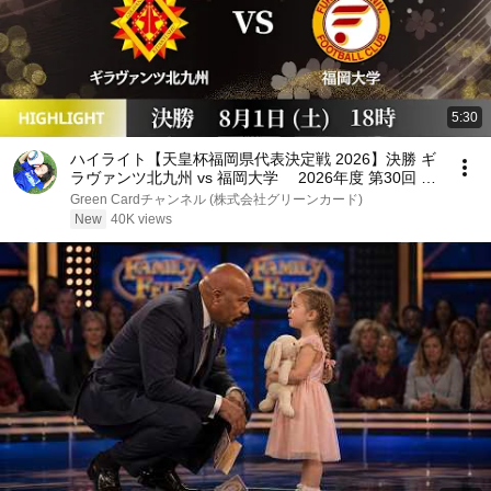
5:30
ハイライト【天皇杯福岡県代表決定戦 2026】決勝 ギ
ラヴァンツ北九州 vs 福岡大学 2026年度 第30回 福
岡県サッカー選手権大会
Green Cardチャンネル (株式会社グリーンカード)
New
40K views