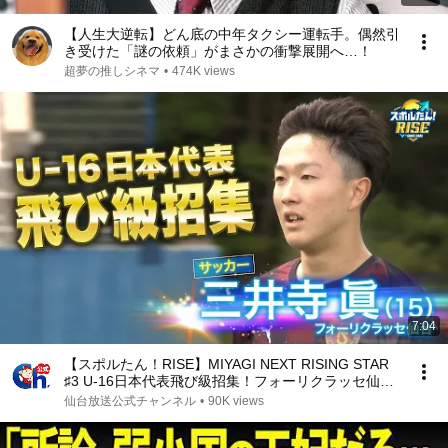
【人生大逆転】どん底の中年タクシー運転手。偶然引
き受けた「謎の依頼」がまさかの衝撃展開へ…！
超夢の推しシネマ
•
474K views
7:04
【スポルたん！RISE】MIYAGI NEXT RISING STAR
♯3 U-16日本代表飛び級招集！フォーリクラッセ仙
台・三井寺眞選手（2025年6月14日OA）
仙台放送公式チャンネル
•
90K views