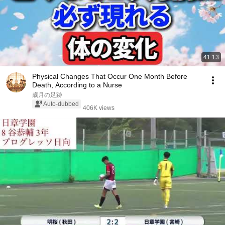
41:13
Physical Changes That Occur One Month Before
Death, According to a Nurse
歳月の足跡
Auto-dubbed
406K views