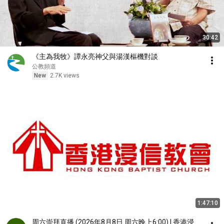
30:42
《主為我牧》譚永亮神父與湯漢樞機對談
公教頻道
New
2.7K views
1:47:10
周六崇拜直播 (2026年8月8日 周六晚上6:00) | 香港浸