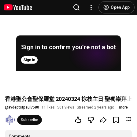
Open App
Sign in to confirm you’re not a bot
Sign in
香港聖公會聖保羅堂 20240324 棕枝主日 聖餐崇拜上午1
@
avdeptstpaul7580
11 likes
501 views
Streamed 2 years ago
more
Subscribe
Comments