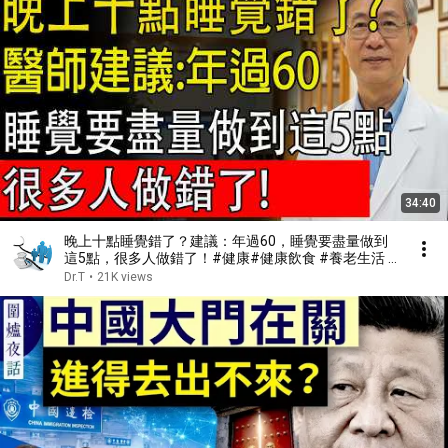
34:40
晚上十點睡覺錯了？建議：年過60，睡覺要盡量做到
這5點，很多人做錯了！#健康#健康飲食 #養老生活 #
老年健康 #樂齡健康
Dr.T
•
21K views