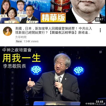
35:47
美國，日本，新加坡華人回國爆驚悚經歷！ 中共出入
境新規已經開始實行？【圍爐夜話精華版】唐靖遠
Jason 薇羽 方菲
方菲時間
New
134K views
59:48