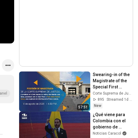
Swearing-in of the 
Magistrate of the 
Special First 
Instance Chamber 
Corte Suprema de Justicia Colombia
anel
of the Supreme 
895
Streamed 1d ago
Court of Justice
New
57:51
¿Qué viene para 
Colombia con el 
gobierno de 
Abelardo de la 
Noticias Caracol