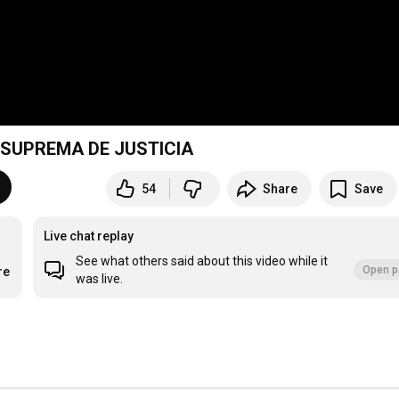
E SUPREMA DE JUSTICIA
54
Share
Save
Live chat replay
See what others said about this video while it
Open p
re
was live.