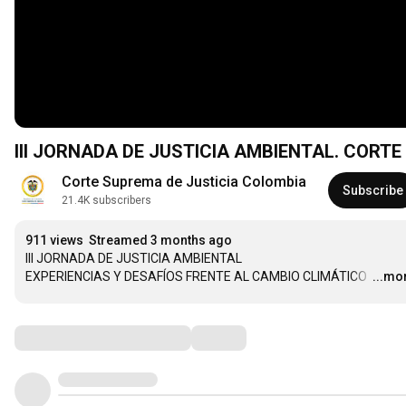
III JORNADA DE JUSTICIA AMBIENTAL. CORT
Corte Suprema de Justicia Colombia
Subscribe
21.4K subscribers
911 views
Streamed 3 months ago
III JORNADA DE JUSTICIA AMBIENTAL

EXPERIENCIAS Y DESAFÍOS FRENTE AL CAMBIO CLIMÁTICO 
…
...mo
Comments