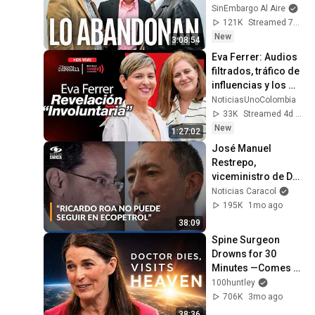
hoy en Somos 
SinEmbargo Al Aire
México, le dan la 
121K
Streamed 7h ago
espalda a Ángel 
New
3:08:54
Aguirre
Eva Ferrer: Audios 
filtrados, tráfico de 
influencias y los 
gastos de Verónica 
NoticiasUnoColombia
Alcocer
33K
Streamed 4d ago
New
1:27:02
José Manuel 
Restrepo, 
viceministro de De 
la Espriella, habla 
Noticias Caracol
de Ecopetrol y 
195K
1mo ago
señala a Ricardo 
38:09
Roa
Spine Surgeon 
Drowns for 30 
Minutes —Comes 
Back With a List
100huntley
706K
3mo ago
38:36