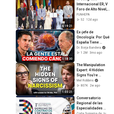
Internacional ER, V 
Foro de Alto Nivel, 
XIII Congreso 
FUNHEPA
Iberoamericano ER  
52
12d ago
| Día 1 |
6:19:21
Ex-jefe de 
Oncología: Por Qué 
España Tiene 
Tantos Casos de 
Dr. Borja Bandera
Cáncer (la 
1.2M
3mo ago
respuesta, en tu 
1:18:30
plato)
The Manipulation 
Expert: 4 Hidden 
Signs You’re 
Dealing With a Toxic 
Mel Robbins
Person
807K
2w ago
1:03:21
Conversatorio 
Regional de las 
Especialidades 
Civil y de Familia | 
Corte Suprema de Justicia Colombia