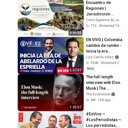
Encuentro de 
Regiones | 
Jurisdicción 
Orinaria Laboral, 
Corte Suprema de Justicia Colombia
Nuquí 2026 | DÍA 2
733
Streamed 7d ago
3:50:55
EN VIVO | Colombia 
cambia de rumbo - 
Inicia la era 
Abelardo De La 
Luis Carlos Vélez
Espriella  | Velez 
354K
Streamed 20h ago
por la mañana
New
1:27:07
The full-length 
interview with Elon 
Musk | The 
Economist
The Economist
4M
10d ago
1:25:07
#EnVivo ¬ 
#LosPeriodistas ¬ 
Los perredistas, 