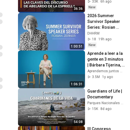
Espriella? Los 
33K
6h ago
mensajes de su 
New
36:36
posesión
2026 Summer 
Survivor Speaker 
Series: Rosian 
Zerner
DHHRM
18
19h ago
New
1:00:51
Aprende a leer a la 
gente en 3 minutos 
| Bárbara Tijerina, 
experta en 
Aprendemos juntos Mex
comunicación no 
3.5M
1y ago
verbal
1:06:31
Guardians of Life | 
Documentary
Parques Nacionales Naturales de Colombia
15K
8d ago
54:08
III Congreso 