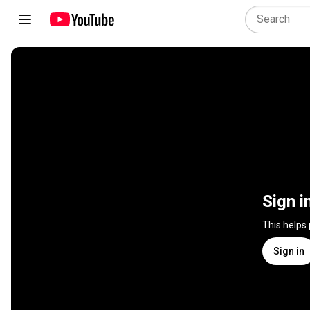
Sign i
This helps
Sign in