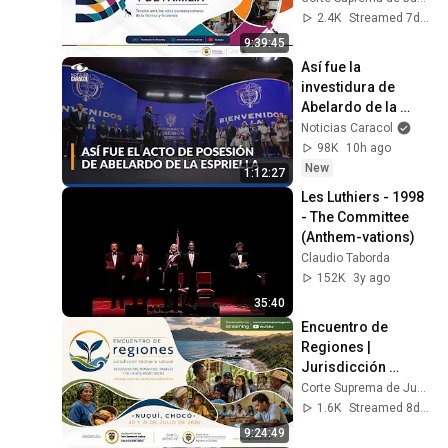
Ibagué 2026
2.4K
Streamed 7d ago
9:39:45
Así fue la 
investidura de 
Abelardo de la 
Espriella como 
Noticias Caracol
presidente de 
98K
10h ago
Colombia: himno y 
New
1:12:27
juramento
Les Luthiers - 1998 
- The Committee 
(Anthem-vations)
Claudio Taborda
152K
3y ago
35:40
Encuentro de 
Regiones | 
Jurisdicción 
Orinaria Laboral, 
Corte Suprema de Justicia Colombia
Nuquí 2026 | DÍA 1
1.6K
Streamed 8d ago
9:24:49