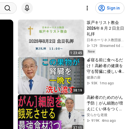
Sign in
坂戸キリスト教会　
2026年８月２日主日
礼拝
日本ホーリネス教団坂戸キリスト教会
129
Streamed 6d ago
New
1:23:45
🍎寝る前に食べるだ
け！高齢者の健康を
守る腎臓に優しい8
つの果物｜医師が解
健康の扉
説
93K
1mo ago
38:19
高齢者のためのがん
予防｜がん細胞が増
えにくい体をつくる
食事法
安らかな老後
919K
4mo ago
37:11