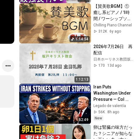
【賛美歌BGM】① 
癒し系ピアノ / 1時
間 / ワーシップソン
グ / 聖歌 / Chilling 
Chilling Piano Channel
Piano
312K
6y ago
1:14:54
2026年7月26日　再
配信
日本ホーリネス教団坂戸キリスト教会
170
13d ago
1:12:13
Iran Puts 
Washington Under 
Pressure — Col 
Douglas 
Legado de valentía
Macgregor 
56K
8h ago
Explains
New
52:49
卵は腎臓の味方だっ
た？シニアが知らな