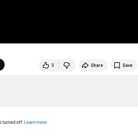
3
Share
Save
turned off. 
Learn more