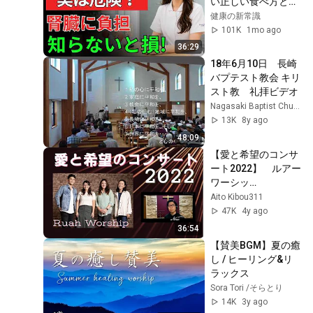
い正しい食べ方と危
険な誤解
健康の新常識
101K
1mo ago
36:29
18年6月10日　長崎
バプテスト教会 キリ
スト教　礼拝ビデオ
Nagasaki Baptist Church
13K
8y ago
48:09
【愛と希望のコンサ
ート2022】　ルアー
ワーシッ
プ/Norie/311を忘れ
Aito Kibou311
ない/やさしさを大
47K
4y ago
切に
36:54
【賛美BGM】夏の癒
し / ヒーリング&リ
ラックス
Sora Tori /そらとり
14K
3y ago