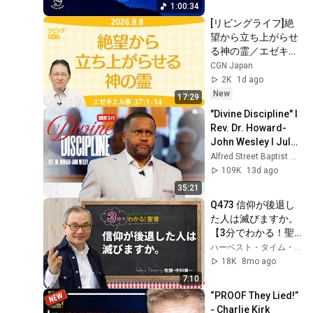
1:00:34
[リビングライフ]絶
望から立ち上がらせ
る神の霊／エゼキエ
ル書｜小崎淳広牧師
CGN Japan
2K
1d ago
New
17:29
"Divine Discipline" I 
Rev. Dr. Howard-
John Wesley I July 
26, 2026
Alfred Street Baptist Church
109K
13d ago
35:21
Q473 信仰が後退し
た人は滅びますか。
【3分でわかる！聖
書】
ハーベスト・タイム・ミニストリーズHarvest Time Ministries
18K
8mo ago
7:10
“PROOF They Lied!” 
- Charlie Kirk 