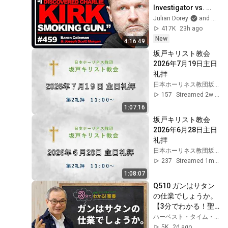
Investigator vs. 
Forensics Expert 
Julian Dorey
and Baron Coleman
on COVERUP | 
417K
23h ago
Baron & JSM • 459
New
4:16:49
坂戸キリスト教会　
2026年7月19日主日
礼拝
日本ホーリネス教団坂戸キリスト教会
157
Streamed 2w ago
1:07:16
坂戸キリスト教会　
2026年6月28日主日
礼拝
日本ホーリネス教団坂戸キリスト教会
237
Streamed 1mo ago
1:08:07
Q510 ガンはサタン
の仕業でしょうか。
【3分でわかる！聖
書】
ハーベスト・タイム・ミニストリーズHarvest Time Ministries
5K
2d ago