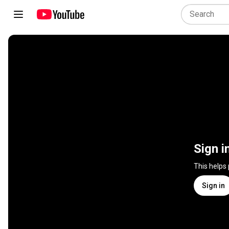
Sign i
This helps
Sign in