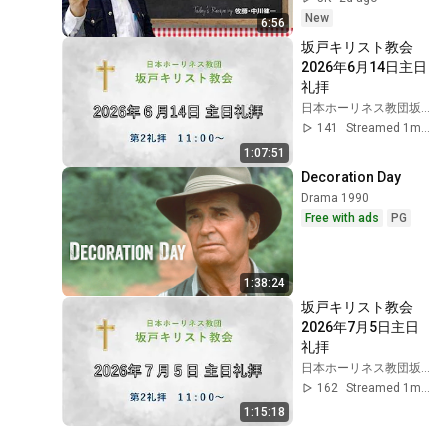
New
6:56
坂戸キリスト教会　
2026年6月14日主日
礼拝
日本ホーリネス教団坂戸キリスト教会
141
Streamed 1mo ago
1:07:51
Decoration Day
Drama 1990
Free with ads
PG
1:38:24
坂戸キリスト教会　
2026年7月5日主日
礼拝
日本ホーリネス教団坂戸キリスト教会
162
Streamed 1mo ago
1:15:18