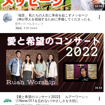
55:38
「福音」 私たちの人生に革命を起こすメッセージ
（神が罪人を祝福するために準備してくださったも
の）
菅平バイブルキャンプ
New
4.5K views
36:54
【愛と希望のコンサート2022】 ルアーワーシッ
プ/Norie/311を忘れない/やさしさを大切に