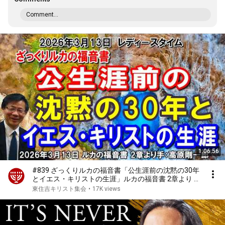
Comment...
1:06:56
#839 ざっくりルカの福音書「公生涯前の沈黙の30年
とイエス・キリストの生涯」ルカの福音書 2章より 高
原剛一郎 2026年3月13日 レディースタイム ★再編集
東住吉キリスト集会
•
17K views
UP(6658)