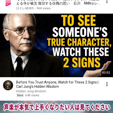
える寺が被災 復旧する住職の思い 石川 NNNセレ
クション
日テレNEWS
•
96K views
43:02
Before You Trust Anyone, Watch for These 2 Signs |
Carl Jung's Hidden Wisdom
Hidden Jung Wisdom
New
64K views