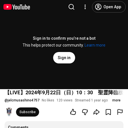
Open App
Sign in to confirm you’re not a bot
This helps protect our community.
Learn more
Sign in
【LIVE】2024年9月22日（日）10：30 聖霊降
@
jelcmusashino4757
No likes
120 views
Streamed 1 year ago
more
Subscribe
Comments