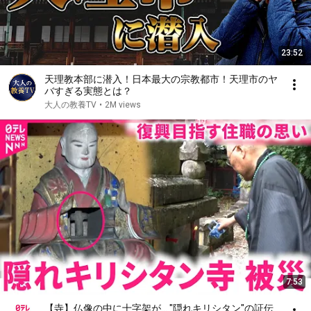
23:52
天理教本部に潜入！日本最大の宗教都市！天理市のヤ
バすぎる実態とは？
大人の教養TV
•
2M views
7:53
【寺】仏像の中に十字架が… "隠れキリシタン"の証伝