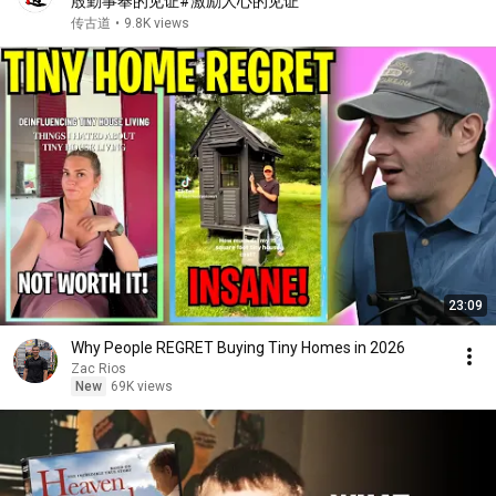
殷勤事奉的见证#激励人心的见证
传古道
•
9.8K views
23:09
Why People REGRET Buying Tiny Homes in 2026
Zac Rios
New
69K views