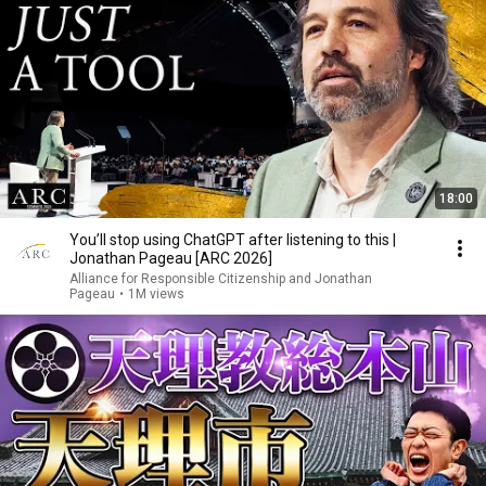
18:00
You’ll stop using ChatGPT after listening to this |
Jonathan Pageau [ARC 2026]
Alliance for Responsible Citizenship and Jonathan
Pageau
•
1M views