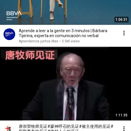
1:06:31
Aprende a leer a la gente en 3 minutos | Bárbara
Tijerina, experta en comunicación no verbal
Aprendemos juntos Mex
•
3.5M views
1:11:35
唐崇荣牧师见证#蒙神呼召的见证#被主使用的见证#