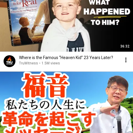
36:32
Where is the Famous “Heaven Kid” 23 Years Later?
TruWitness
•
1.5M views