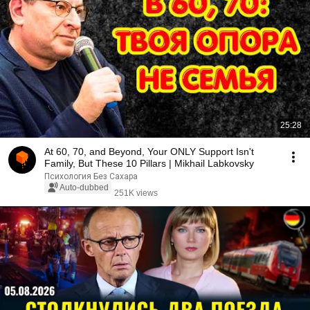
25:28
At 60, 70, and Beyond, Your ONLY Support Isn't
Family, But These 10 Pillars | Mikhail Labkovsky
Психология Без Сахара
Auto-dubbed
251K views