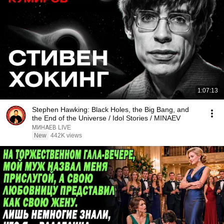
1:07:13
Stephen Hawking: Black Holes, the Big Bang, and
the End of the Universe / Idol Stories / MINAEV
МИНАЕВ LIVE
New
442K views