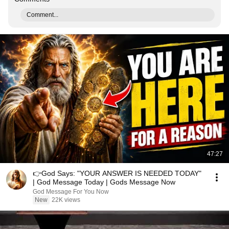
Comment...
47:27
👉God Says: "YOUR ANSWER IS NEEDED TODAY"
| God Message Today | Gods Message Now
God Message For You Now
New
22K views