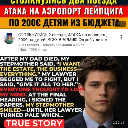
11:33
СТОЛКНУЛИСЬ 2 поезда, АТАКА на аэропорт,
200€ на детей, ВСЕХ В АРМИЮ,Сугробы летом,
Новости Германии
Alla Frankfurt - Новости Германии и Мира
New
150K views
1:15:57