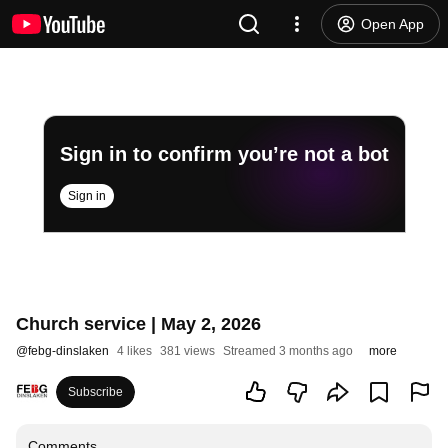
Open App
Sign in to confirm you’re not a bot
Sign in
Church service | May 2, 2026
@
febg-dinslaken
4 likes
381 views
Streamed 3 months ago
more
Subscribe
Comments