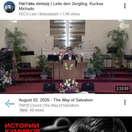
Наставь юношу | Leite den Jüngling. Kucksa
Michailo
FECG Lahr / Betesdalahr
•
7.9K views
1:15:50
August 02, 2026 - The Way of Salvation
TWOS Church (The Way of Salvation)
New
48 views