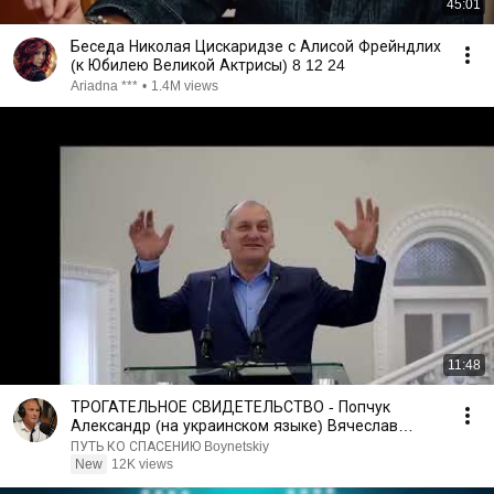
45:01
Беседа Николая Цискаридзе с Алисой Фрейндлих
(к Юбилею Великой Актрисы) 8 12 24
Ariadna ***
•
1.4M views
11:48
ТРОГАТЕЛЬНОЕ СВИДЕТЕЛЬСТВО - Попчук
Александр (на украинском языке) Вячеслав
Бойнецкий
ПУТЬ КО СПАСЕНИЮ Boynetskiy
New
12K views