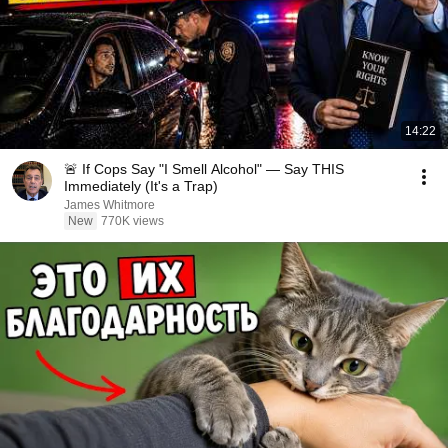
14:22
🚨 If Cops Say "I Smell Alcohol" — Say THIS
Immediately (It's a Trap)
James Whitmore
New
770K views