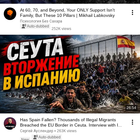
At 60, 70, and Beyond, Your ONLY Support Isn't
Family, But These 10 Pillars | Mikhail Labkovsky
Психология Без Сахара
Auto-dubbed
252K views
26:54
Has Spain Fallen? Thousands of Illegal Migrants
Breached the EU Border in Ceuta. Interview with I...
Сергей Ауслендер
•
263K views
Auto-dubbed
New