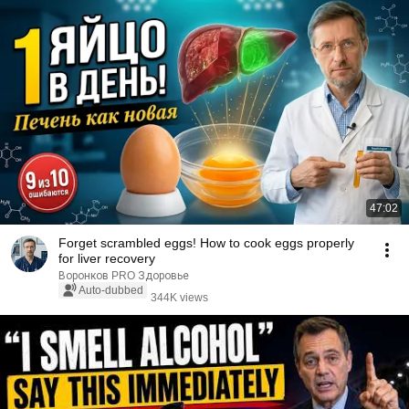
47:02
Forget scrambled eggs! How to cook eggs properly
for liver recovery
Воронков PRO Здоровье
Auto-dubbed
344K views