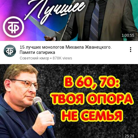
1:00:55
15 лучших монологов Михаила Жванецкого.
Памяти сатирика
Советский юмор
•
878K views
25:28