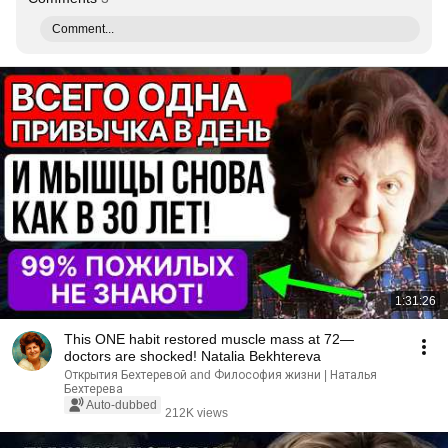
Comment...
1:31:26
This ONE habit restored muscle mass at 72—
doctors are shocked! Natalia Bekhtereva
Открытия Бехтеревой and Философия жизни | Наталья
Бехтерева
Auto-dubbed
212K views