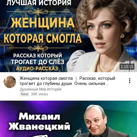
1:15:15
Женщина которая смогла ｜ Рассказ, который
трогает до глубины души. Очень сильная
история ｜ рассказ.
Душевный Мир Историй
New
38K views