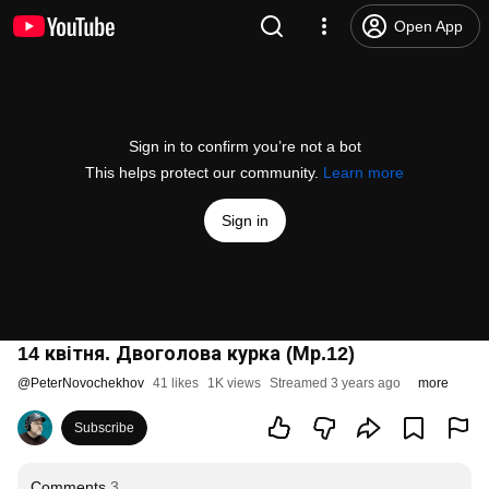
Open App
Sign in to confirm you’re not a bot
This helps protect our community.
Learn more
Sign in
14 квітня. Двоголова курка (Мр.12)
@
PeterNovochekhov
41 likes
1K views
Streamed 3 years ago
more
Subscribe
Comments
3