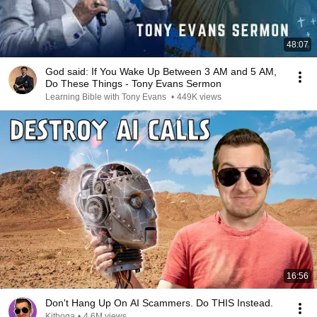
48:07
God said: If You Wake Up Between 3 AM and 5 AM,
Do These Things - Tony Evans Sermon
Learning Bible with Tony Evans
•
449K views
16:56
Don't Hang Up On AI Scammers. Do THIS Instead.
Kitboga
•
4.6M views