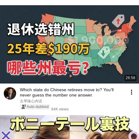
26:58
Which state do Chinese retirees move to? You'll
never guess the number one answer.
古早味心内话
Auto-dubbed
94K views