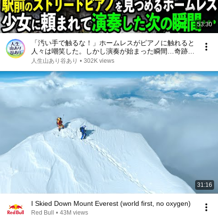
53:30
「汚い手で触るな！」ホームレスがピアノに触れると
人々は嘲笑した。しかし演奏が始まった瞬間…奇跡が
起きる【感動ストーリー】
人生山あり谷あり
•
302K views
31:16
I Skied Down Mount Everest (world first, no oxygen)
Red Bull
•
43M views