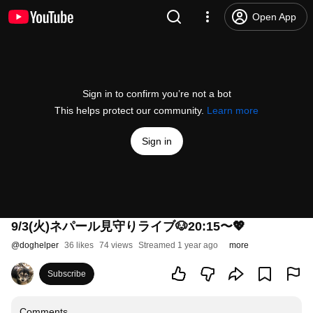
Open App
Sign in to confirm you’re not a bot
This helps protect our community.
Learn more
Sign in
9/3(火)ネパール見守りライブ🐶20:15〜💖
@
doghelper
36 likes
74 views
Streamed 1 year ago
more
Subscribe
Comments