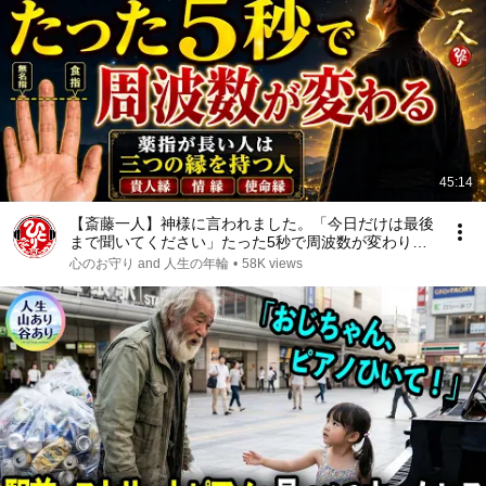
45:14
【斎藤一人】神様に言われました。「今日だけは最後
まで聞いてください」たった5秒で周波数が変わり始
めます。
心のお守り and 人生の年輪
•
58K views