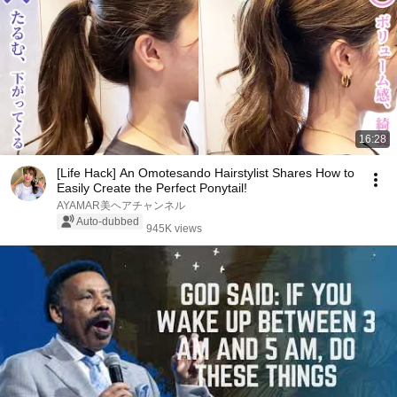
16:28
[Life Hack] An Omotesando Hairstylist Shares How to
Easily Create the Perfect Ponytail!
AYAMAR美ヘアチャンネル
Auto-dubbed
945K views