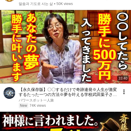
요
말씀과 기도로 사는 삶
•
50K views
33:40
【永久保存版】〇〇するだけで奇跡連発※人生が激変
するたった一つの方法※夢を叶える学校武田葉子さん
パワースポットインタビュー84
パワースポット一人旅
New
74K views