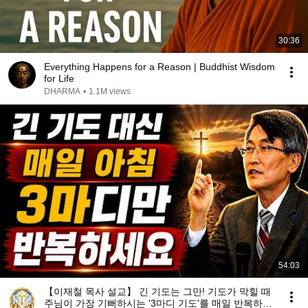
30:36
Everything Happens for a Reason | Buddhist Wisdom
for Life
DHARMA
•
1.1M views
54:03
【이재철 목사 설교】 긴 기도는 그만! 기도가 막힐 때
주님이 가장 기뻐하시는 '3마디 기도'를 매일 반복하세