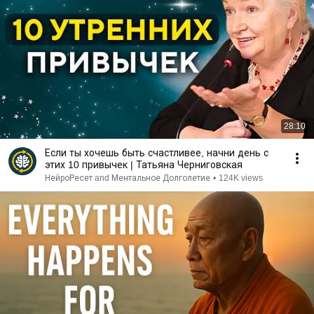
28:10
Если ты хочешь быть счастливее, начни день с
этих 10 привычек | Татьяна Черниговская
НейроРесет and Ментальное Долголетие
•
124K views