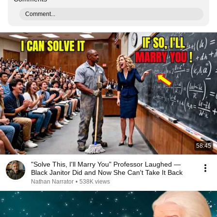
Comment...
58:45
"Solve This, I'll Marry You" Professor Laughed —
Black Janitor Did and Now She Can't Take It Back
Nathan Narrator
•
538K views