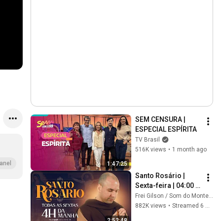
SEM CENSURA | 
ESPECIAL ESPÍRITA
TV Brasil
516K views
•
1 month ago
anel
1:47:25
Santo Rosário | 
Sexta-feira | 04:00 | 
23/01/2026 | Live Ao 
Frei Gilson / Som do Monte - OFICIAL
vivo
882K views
•
Streamed 6 months ago
2:52:48