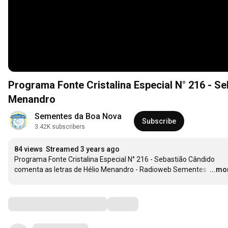
Programa Fonte Cristalina Especial N° 216 - S
Menandro
Sementes da Boa Nova
Subscribe
3.42K subscribers
84 views
Streamed 3 years ago
Programa Fonte Cristalina Especial N° 216 - Sebastião Cândido 
comenta as letras de Hélio Menandro - Radioweb Sementes 
…
...mo
Comments