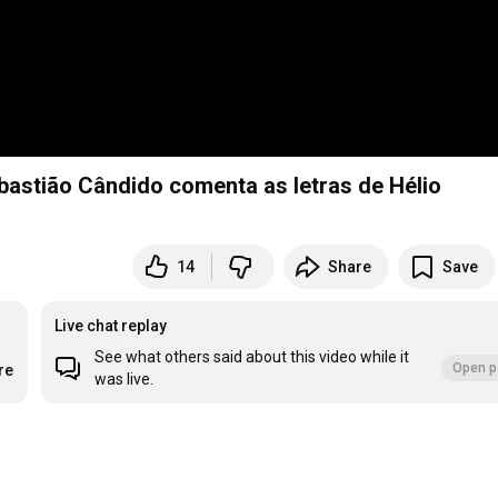
ebastião Cândido comenta as letras de Hélio
14
Share
Save
Live chat replay
See what others said about this video while it
Open p
re
was live.