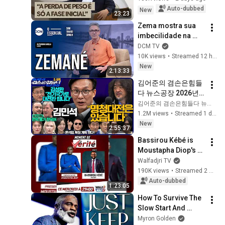
Bruno Halpern 
Auto-dubbed
New
23:23
Answers
Zema mostra sua 
imbecilidade na 
GloboNews; EUA 
DCM TV
vão analisar redes 
10K views
•
Streamed 12 hours ago
sociais de 
New
2:13:33
jornalistas
김어준의 겸손은힘들
다 뉴스공장 2026년 8
월 6일 목요일 [김민
김어준의 겸손은힘들다 뉴스공장
석, 김성환, 홍사훈X주
1.2M views
•
Streamed 1 day ago
진우X봉지욱X박시동, 
New
2:55:37
동네사람들]
Bassirou Kébé is 
Moustapha Diop's 
Guest on Moment of 
Walfadjri TV
Truth for 
190K views
•
Streamed 2 weeks ago
Wednesday, July 22, 
Auto-dubbed
1:23:05
2026
How To Survive The 
Slow Start And 
Succeed At Anything
Myron Golden