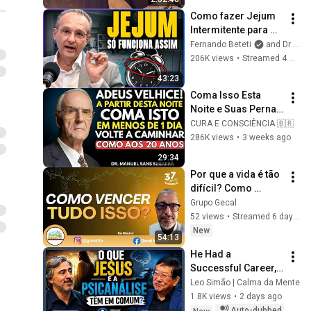
Como fazer Jejum 
Intermitente para 
emagrecer e 
Fernando Beteti
and Dr João Haddad
controlar a 
206K views
•
Streamed 4 months ago
Diabetes? - Dr. João 
43:23
Haddad - Beteti
Coma Isso Esta 
Noite e Suas Pernas 
Ficarão Mais Fortes 
CURA E CONSCIÊNCIA 🇧🇷
Mesmo com 90 
286K views
•
3 weeks ago
Anos :Dr. Manuel 
29:34
Sans
Por que a vida é tão 
difícil? Como 
vencer os 
Grupo Gecal
obstáculos | Betuel 
52 views
•
Streamed 6 days ago
Lobosco - LIVE ON 
New
54:13
GECAL
He Had a 
Successful Career, 
but No Peace - Dr. 
Leo Simão | Calma da Mente
Pedro Ornari #069
1.8K views
•
2 days ago
Auto-dubbed