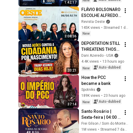
New
1:42:17
FLÁVIO BOLSONARO 
ESCOLHE ALFREDO 
GASPAR PARA VICE - 
Revista Oeste
JORNAL DA OESTE 
145K views
•
Streamed 1 day ago
PRIMEIRA EDIÇÃO - 
New
3:08:36
06/08/26
DEPORTATION STILL 
THREATENS THOSE 
WHO HAD CHILDREN 
Dani Azeredo - USA
IN THE U.S.! 
4.4K views
•
13 hours ago
#Understand!
Auto-dubbed
New
20:21
How the PCC 
became a bank
Spotniks
189K views
•
23 hours ago
Auto-dubbed
New
37:14
Santo Rosário | 
Sexta-feira | 04:00 | 
31/07/2026 | Live Ao 
Frei Gilson / Som do Monte - OFICIAL
vivo
1M views
•
Streamed 7 days ago