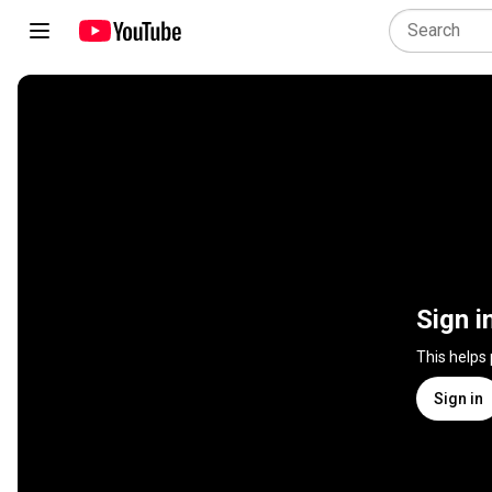
Sign i
This helps
Sign in