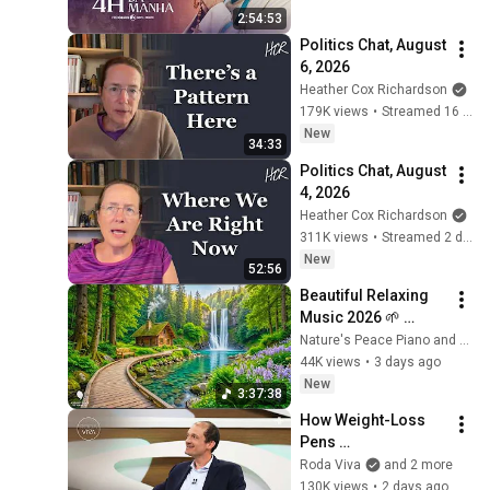
2:54:53
Politics Chat, August 
6, 2026
Heather Cox Richardson
179K views
•
Streamed 16 hours ago
New
34:33
Politics Chat, August 
4, 2026
Heather Cox Richardson
311K views
•
Streamed 2 days ago
New
52:56
Beautiful Relaxing 
Music 2026 🌱 
Reduces Stress and 
Nature's Peace Piano and Enjoy Peace
Anxiety, Finds Peace 
44K views
•
3 days ago
of Mind
New
3:37:38
How Weight-Loss 
Pens 
Revolutionized 
Roda Viva
and 2 more
Obesity Treatment: 
130K views
•
2 days ago