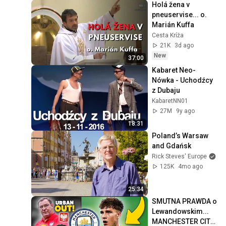
Holá žena v 
pneuservise... o. 
Marián Kuffa
Cesta Kríža
21K
3d ago
New
37:00
Kabaret Neo-
Nówka - Uchodźcy 
z Dubaju
KabaretNN01
27M
9y ago
18:31
Poland’s Warsaw 
and Gdańsk
Rick Steves' Europe
125K
4mo ago
25:34
SMUTNA PRAWDA o 
Lewandowskim... 
MANCHESTER CITY 