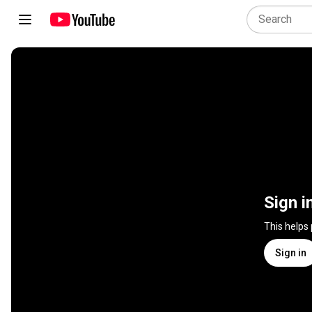
Sign i
This helps
Sign in