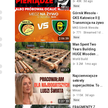
Kto naprawdę 
43K
3d ago
przejadł dekadę 
New
58:32
Gierka?
Górnik Wesoła - 
GKS Katowice II || 
Transmisja na żywo
MKS Górnik Wesoła
771
Streamed 1d ago
New
2:06:39
Man Spent Two 
Years Building 
HUGE Wooden 
House for his 
World Build
Family | Start to 
3.2M
1mo ago
Finish by 
43:37
@bjornbrenton
Najciemniejsze 
sekrety 
superjachtów. To 
dzieje się na 
Miłość
"wodach niczyich" | 
115K
3d ago
MIŁOŚĆ #30
New
1:27:23
FRAGMENTY Z 