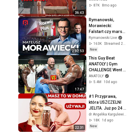
87K
8mo ago
36:43
Rymanowski, 
Morawiecki: 
Falstart czy marsz 
po władzę?
Rymanowski Live
163K
Streamed 2d ago
New
2:02:53
This Guy Beat 
ANATOLY | Gym 
CHALLENGE Went 
Wrong
ANATOLY
5.4M
10d ago
17:47
#1 Przyprawa, 
która USZCZELNI 
JELITA. Już po 24 
godzinach!
dr Angelika Kargulewicz
18K
1d ago
New
22:31