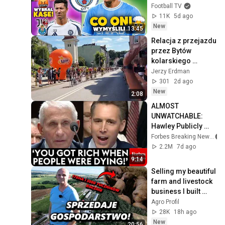
CHCE 
Football TV
Pietuszewskiego! 
11K
5d ago
Urban DOSTAŁ 
New
13:45
ULTIMATUM
Relacja z przejazdu 
przez Bytów 
kolarskiego 
wyścigu Tour de 
Jerzy Erdman
Pologne - 
301
2d ago
3.08.2026
New
2:08
ALMOST 
UNWATCHABLE: 
Hawley Publicly 
Reams Fauci For 
Forbes Breaking News
COVID-19 Actions 
2.2M
7d ago
Pandemic, Refusal 
9:14
To Answer Him
Selling my beautiful 
farm and livestock 
business I built 
over 30 years! Why 
Agro Profil
the decision?
28K
18h ago
New
20:56