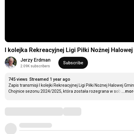
I kolejka Rekreacyjnej Ligi Piłki Nożnej Halowe
Jerzy Erdman
Subscribe
2.09K subscribers
745 views
Streamed 1 year ago
Zapis transmisji I kolejki Rekreacyjnej Ligi Piłki Nożnej Halowej Gmin
Chojnice sezonu 2024/2025, która została rozegrana w sob
...mor
…
Comments