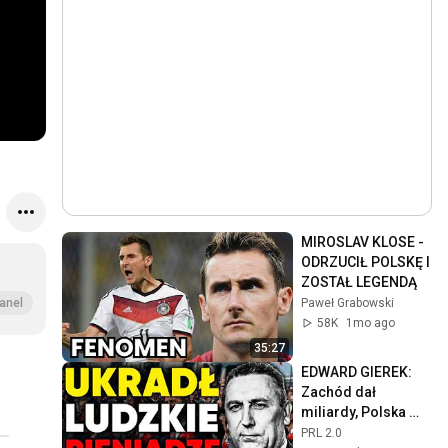
MIROSLAV KLOSE - 
ODRZUCIŁ POLSKĘ I 
ZOSTAŁ LEGENDĄ
Paweł Grabowski
anel
58K
1mo ago
35:27
EDWARD GIEREK: 
Zachód dał 
miliardy, Polska 
dostała rachunek. 
PRL 2.0