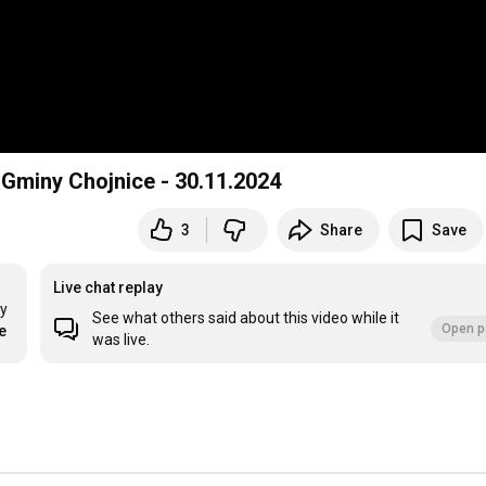
j Gminy Chojnice - 30.11.2024
3
Share
Save
Live chat replay
y 
See what others said about this video while it
Open p
e
was live.