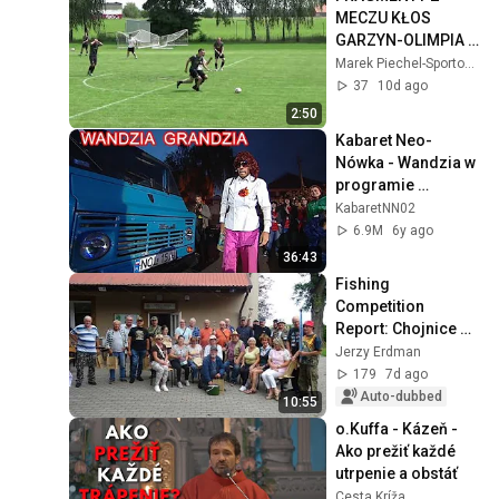
MECZU KŁOS 
GARZYN-OLIMPIA 
STARY LUBOSZ 
Marek Piechel-Sportowe Zdjęcia
(26.07.2026 )
37
10d ago
2:50
Kabaret Neo-
Nówka - Wandzia w 
programie 
interaktywnym
KabaretNN02
6.9M
6y ago
36:43
Fishing 
Competition 
Report: Chojnice 
Municipality Senior 
Jerzy Erdman
Council Cup in 
179
7d ago
Angowice - 
Auto-dubbed
10:55
07/29/2026
o.Kuffa - Kázeň - 
Ako prežiť každé 
utrpenie a obstáť
Cesta Kríža