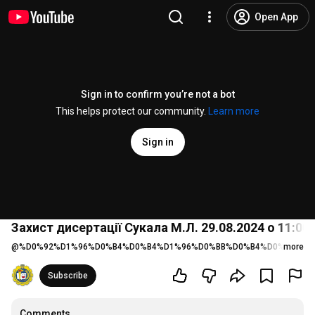
Open App
Sign in to confirm you’re not a bot
This helps protect our community.
Learn more
Sign in
Захист дисертації Сукала М.Л. 29.08.2024 о 11:00
@
%D0%92%D1%96%D0%B4%D0%B4%D1%96%D0%BB%D0%B4%D0%BE%D0
more
Subscribe
Comments