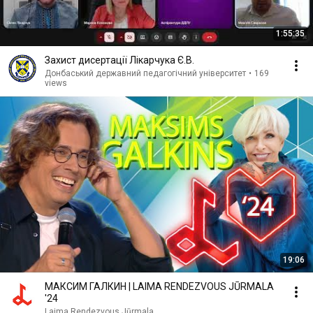
1:55:35
Захист дисертації Лікарчука Є.В.
Донбаський державний педагогічний університет
•
169
views
19:06
МАКСИМ ГАЛКИН | LAIMA RENDEZVOUS JŪRMALA
'24
Laima Rendezvous Jūrmala