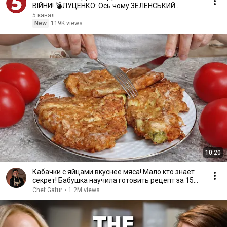
ВІЙНИ! 💣ЛУЦЕНКО: Ось чому ЗЕЛЕНСЬКИЙ
РОЗІГНАВ ВСІХ
5 канал
New
119K views
10:20
Кабачки с яйцами вкуснее мяса! Мало кто знает
секрет! Бабушка научила готовить рецепт за 15
минут
Chef Gafur
•
1.2M views