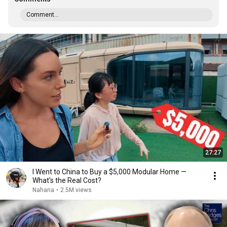
Comment...
27:27
I Went to China to Buy a $5,000 Modular Home —
What's the Real Cost?
Nahana
•
2.5M views