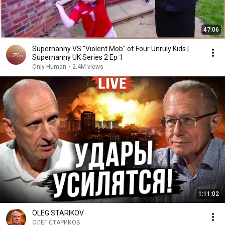
47:06
Supernanny VS "Violent Mob" of Four Unruly Kids |
Supernanny UK Series 2 Ep 1
Only Human
•
2.4M views
1:11:02
OLEG STARIKOV
ОЛЕГ СТАРИКОВ