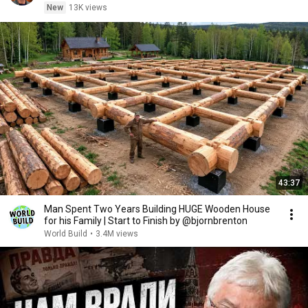
New
13K views
43:37
Man Spent Two Years Building HUGE Wooden House
for his Family | Start to Finish by @bjornbrenton
World Build
•
3.4M views