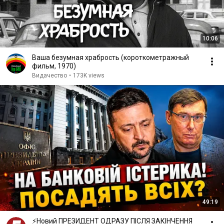
10:06
Ваша безумная храбрость (короткометражный
фильм, 1970)
Видачество
•
173K views
49:19
⚡️Новий ПРЕЗИДЕНТ ОДРАЗУ ПІСЛЯ ЗАКІНЧЕННЯ