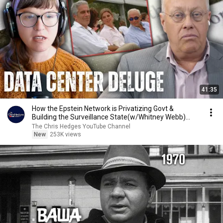
41:35
How the Epstein Network is Privatizing Govt &
Building the Surveillance State(w/Whitney Webb)
|TCHR
The Chris Hedges YouTube Channel
New
253K views