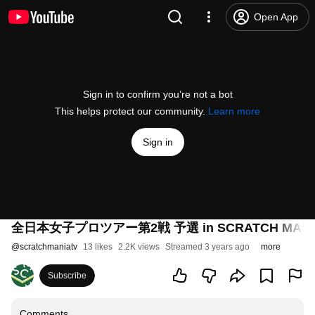
Open App
Sign in to confirm you’re not a bot
This helps protect our community.
Learn more
Sign in
全日本女子プロツアー第2戦 予選 in SCRATCH MANIA
@
scratchmaniatv
13 likes
2.2K views
Streamed 3 years ago
more
Subscribe
Comments