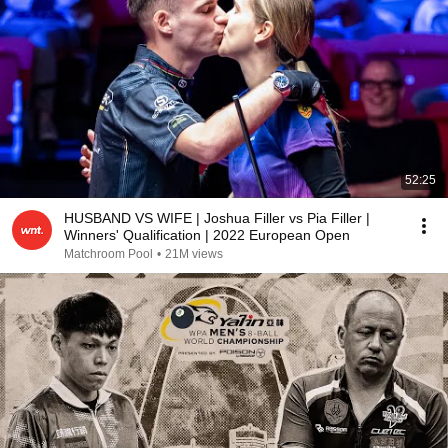
52:25
HUSBAND VS WIFE | Joshua Filler vs Pia Filler |
Winners' Qualification | 2022 European Open
Matchroom Pool
•
21M views