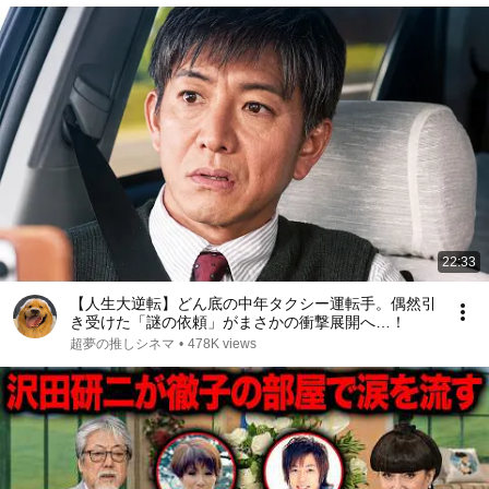
22:33
【人生大逆転】どん底の中年タクシー運転手。偶然引
き受けた「謎の依頼」がまさかの衝撃展開へ…！
超夢の推しシネマ
•
478K views