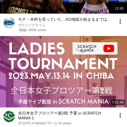
12:43
モナ・木村を笑っていた…KO地獄が始まるまでは。
ボクシングタイム
New
849K views
7:51:49
全日本女子プロツアー第2戦 予選 in SCRATCH
MANIA 1
SCRATCH MANIA TV
•
3.7K views