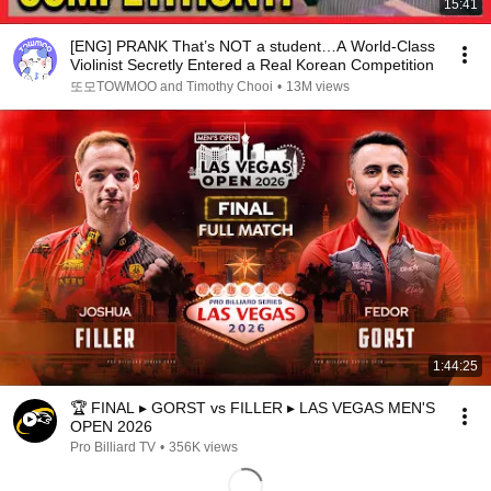
15:41
[ENG] PRANK That’s NOT a student…A World-Class
Violinist Secretly Entered a Real Korean Competition
또모TOWMOO and Timothy Chooi
•
13M views
1:44:25
🏆 FINAL ▸ GORST vs FILLER ▸ LAS VEGAS MEN'S
OPEN 2026
Pro Billiard TV
•
356K views