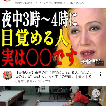
品とり天
彼女の仕事場 - にっぽんで働く女性職人
•
802K views
31:36
【美輪明宏】夜中の同じ時間に目覚める人、実は〇〇
なのよ。誰も言わなかった本当の理由。｜偉人｜名言
｜言葉の力｜人生哲学｜
心を射る名言
•
759K views