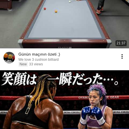
21:37
Günün maçının özeti ;)
We love 3 cushion billiard
New
33 views