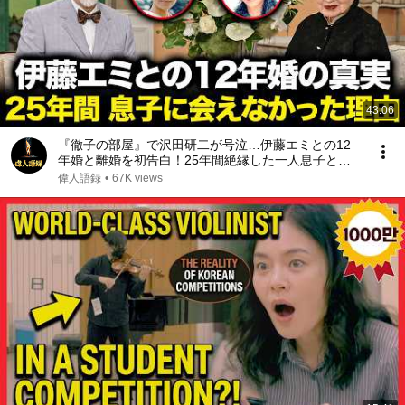
43:06
『徹子の部屋』で沢田研二が号泣…伊藤エミとの12
年婚と離婚を初告白！25年間絶縁した一人息子と再
会した“本当の理由”｜亡き元妻が遺した最期の遺言が
偉人語録
•
67K views
起こした奇跡に涙が止まらない