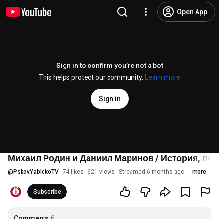
Open App
Sign in to confirm you’re not a bot
This helps protect our community.
Learn more
Sign in
Михаил Родин и Даниил Маринов / История, пол
@
PskovYablokoTV
74 likes
621 views
Streamed 6 months ago
more
Subscribe
Comments
6