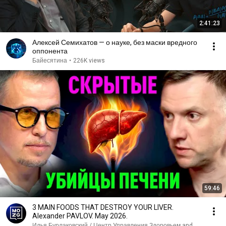
2:41:23
Алексей Семихатов — о науке, без маски вредного
оппонента
Байесятина
•
226K views
59:46
3 MAIN FOODS THAT DESTROY YOUR LIVER.
Alexander PAVLOV. May 2026.
Илья Бурлаковский / Центр Управления Здоровьем and