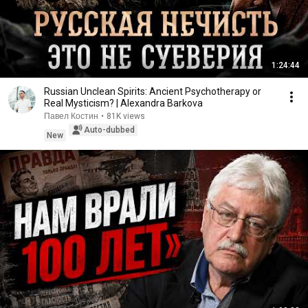
1:24:44
Russian Unclean Spirits: Ancient Psychotherapy or
Real Mysticism? | Alexandra Barkova
Павел Костин
•
81K views
Auto-dubbed
New