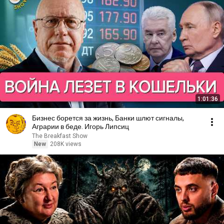
1:01:36
Бизнес борется за жизнь, Банки шлют сигналы,
Аграрии в беде. Игорь Липсиц
The Breakfast Show
New
208K views