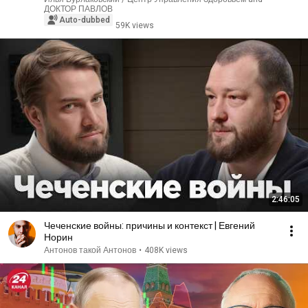
ДОКТОР ПАВЛОВ
Auto-dubbed
59K views
2:46:05
Чеченские войны: причины и контекст | Евгений
Норин
Антонов такой Антонов
•
408K views