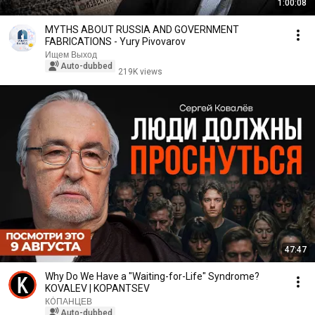
1:00:08
MYTHS ABOUT RUSSIA AND GOVERNMENT
FABRICATIONS - Yury Pivovarov
Ищем Выход
Auto-dubbed
219K views
47:47
Why Do We Have a "Waiting-for-Life" Syndrome?
KOVALEV | KOPANTSEV
КÓПАНЦЕВ
Auto-dubbed