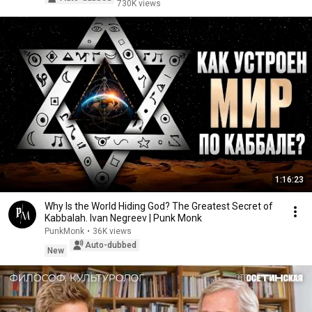
730K views
1:16:23
Why Is the World Hiding God? The Greatest Secret of
Kabbalah. Ivan Negreev | Punk Monk
PunkMonk
•
36K views
Auto-dubbed
New