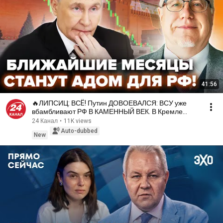
41:56
🔥ЛИПСИЦ: ВСË! Путин ДОВОЕВАЛСЯ: ВСУ уже
вбамбливают РФ В КАМЕННЫЙ ВЕК. В Кремле
ДИКО ЗАМЕТУШИЛИСЬ
24 Канал
•
11K views
Auto-dubbed
New