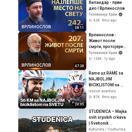
Хиландар - први 
део I Врлинослов
Телевизија Храм
62K
9mo ago
58:11
Врлинослов - 
Живот после 
смрти, протојереј-
ставрофор проф. 
Телевизија Храм
др Милош Весин
126K
1y ago
47:28
Rame uz RAME sa 
NAJBOLJIM 
BICIKLISTOM na 
svetu | Tadej 
Izazovi avanturu
Pogačar Coffee 
87K
9mo ago
Ride | Izazovi 
24:05
Avanturu
STUDENICA – Majka 
svih srpskih crkava 
| Svetionik 
pravoslavlja
Kulturista / Coolturista