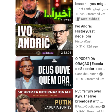
lesson... you might 
get rid of anxiety, 
منابر الإيمان - Minbar of Faith
obsessive 
73K
Streamed 2mo ago
thoughts, and 
Auto-dubbed
1:32:48
dissatis...
Ivo Andrić | 
HistoryCast 
nedeljom
HistoryCast
31K
12d ago
2:42:06
O PODER DA 
ORAÇÃO | Escola 
de Sabedoria com 
Tiago Brunet
Casa de Destino
1M
Streamed 9mo ago
37:49
Putin's fury over 
Kyiv. The live 
broadcast with 
Alessandro Orsini
Il Fatto Quotidiano
94K
Streamed 3d ago