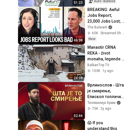
interviews Tomas...
Auto-dubbed
51:23
BREAKING: Awful 
Jobs Report; 
23,000 Jobs Lost; 
May & June 
The Bulwark
Numbers Revised 
65K
Streamed 5h ago
Down | Receipts 
New
46:38
Live
Manastir CRNA 
REKA - život 
monaha, legende o 
manastiru i lekovita 
BalkanTrip TV
voda | Putokaz | 
103K
1y ago
Balkan Trip TV
24:08
Врлинослов - Шта 
је смирење, 
Епископ топлички 
Г. Петар
Телевизија Храм
75K
2y ago
52:46
😱 If you 
understand this 