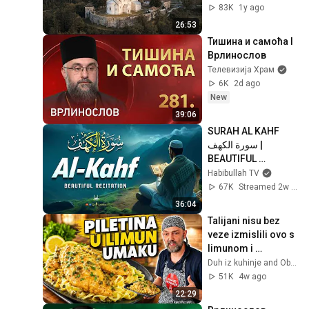
83K
1y ago
26:53
Тишина и самоћа I 
Врлинослов
Телевизија Храм
6K
2d ago
New
39:06
SURAH AL KAHF 
سورة الكهف | 
BEAUTIFUL 
CALMING 
Habibullah TV
RECITATION TO 
67K
Streamed 2w ago
SOOTHE YOUR 
36:04
HEART | Habibullah 
Talijani nisu bez 
TV
veze izmislili ovo s 
limunom i 
maslacem
Duh iz kuhinje and Obiteljska kužina by Ivo Kronja
51K
4w ago
22:29