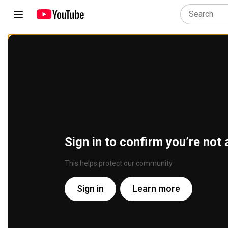
Sign in to confirm you’re not 
This helps protect our community
Sign in
Learn more