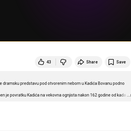
43
Share
Save
je dramsku predstavu pod otvorenim nebom u Kadića Bovanu podno 
ećen je povratku Kadića na vekovna ognjista nakon 162 godine od kada
…
..