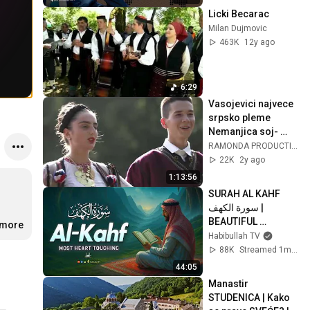
Licki Becarac
Milan Dujmovic
463K
12y ago
6:29
Vasojevici najvece 
srpsko pleme 
Nemanjica soj- 
prirodne i duhovne 
RAMONDA PRODUCTION
ljepote
22K
2y ago
1:13:56
SURAH AL KAHF 
سورة الكهف | 
BEAUTIFUL 
.more
CALMING 
Habibullah TV
RECITATION TO 
88K
Streamed 1mo ago
SOOTHE YOUR 
44:05
HEART | Habibullah 
Manastir 
TV
STUDENICA | Kako 