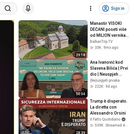
Sign in
Manastir VISOKI 
DEČANI poseti više 
od MILION vernika 
svake godine | 
BalkanTrip TV
Putokaz | Balkan 
33K
9mo ago
Trip TV
29:18
Ana Ivanović kod 
Slavena Bilića | Prvi 
dio | Neuspjeh 
prvaka #16
(Ne)uspjeh prvaka
222K
9d ago
50:54
Trump è disperato. 
La diretta con 
Alessandro Orsini
Il Fatto Quotidiano
539K
Streamed 4mo ago
28:39