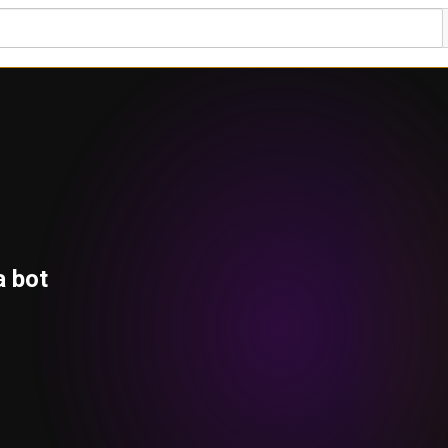
a bot