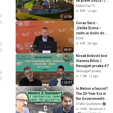
se prave SVEĆE? | 
Vizantijsko plavo | 
BalkanTrip TV
Putokaz | Balkan 
83K
1y ago
Trip Tv
27:29
Goran Šarić - 
„Velika Šizma – 
zašto je došlo do 
raskola 
KCNS
pravoslavаca i 
63K
3w ago
katolikaˮ
40:41
Novak Đoković kod 
Slavena Bilića  | 
Neuspjeh prvaka #7
(Ne)uspjeh prvaka
1.3M
1y ago
1:22:47
Is Meloni a fascist? 
The 20-Year Era in 
the Government's 
Vision. Franz 
Il Fatto Quotidiano
Baraggino 
106K
Streamed 3mo ago