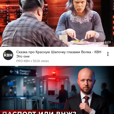
8:09
Сказка про Красную Шапочку глазами Волка - КВН
Это они
PRO КВН
•
501K views