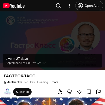
Open App
Live in 27 days
September 3 at 4:00 PM GMT+3
ГАСТРОКЛАСС
@
MedPractika
No likes
1 waiting
more
Subscribe