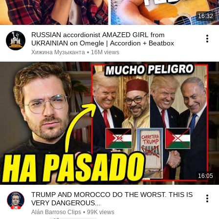
16:32
RUSSIAN accordionist AMAZED GIRL from
UKRAINIAN on Omegle | Accordion + Beatbox
Хижина Музыканта
•
16M views
16:05
TRUMP AND MOROCCO DO THE WORST. THIS IS
VERY DANGEROUS...
Alán Barroso Clips
•
99K views