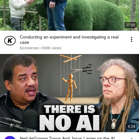
37:00
Conducting an experiment and investigating a real
case
Коллектив
•
668K views
9:24
Neil deGrasse Tyson And Jaron Lanier on the AI