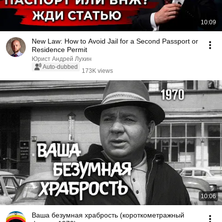
10:09
New Law: How to Avoid Jail for a Second Passport or
Residence Permit
Юрист Андрей Лухин
Auto-dubbed
173K views
10:06
Ваша безумная храбрость (короткометражный