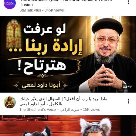
Illusion
StarTalk Plus
•
845K views
44:56
ماذا تريد يا رب أن أفعل؟ | السؤال الذي يغيّر حياتك
بالكامل - أبونا داود لمعي
صوت الراعي – The Shepherd’s Voice
•
15K views