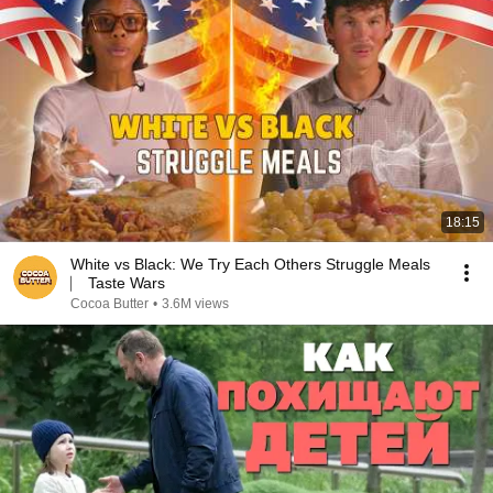
18:15
White vs Black: We Try Each Others Struggle Meals
⎸ Taste Wars
Cocoa Butter
•
3.6M views