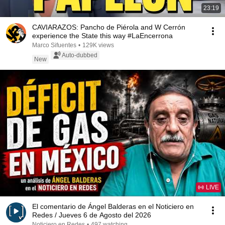
23:19
CAVIARAZOS: Pancho de Piérola and W Cerrón
experience the State this way #LaEncerrona
Marco Sifuentes
•
129K views
Auto-dubbed
New
LIVE
El comentario de Ángel Balderas en el Noticiero en
Redes / Jueves 6 de Agosto del 2026
Noticiero en Redes
•
497 watching