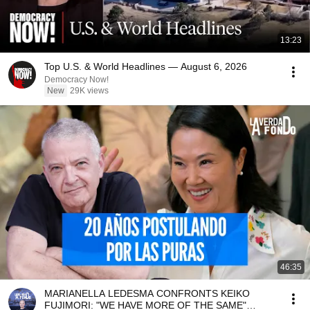
13:23
Top U.S. & World Headlines — August 6, 2026
Democracy Now!
New
29K views
46:35
MARIANELLA LEDESMA CONFRONTS KEIKO
FUJIMORI: "WE HAVE MORE OF THE SAME"