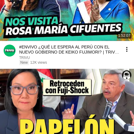
1:52:07
#ENVIVO ¿QUÉ LE ESPERA AL PERÚ CON EL
NUEVO GOBIERNO DE KEIKO FUJIMORI? | TRIVU
NOTICIAS
TRIVU
New
12K views