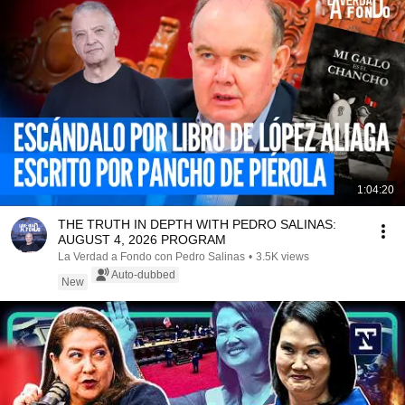
1:04:20
THE TRUTH IN DEPTH WITH PEDRO SALINAS:
AUGUST 4, 2026 PROGRAM
La Verdad a Fondo con Pedro Salinas
•
3.5K views
Auto-dubbed
New