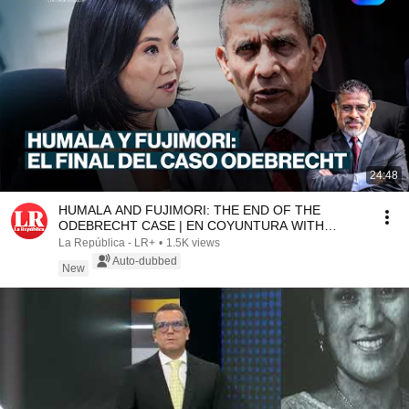
24:48
HUMALA AND FUJIMORI: THE END OF THE
ODEBRECHT CASE | EN COYUNTURA WITH
CÉSAR AZABACHE
La República - LR+
•
1.5K views
Auto-dubbed
New