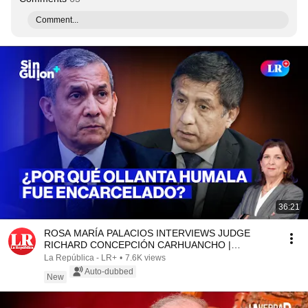
Comment...
36:21
ROSA MARÍA PALACIOS INTERVIEWS JUDGE
RICHARD CONCEPCIÓN CARHUANCHO |
WITHOUT A SCRIPT
La República - LR+
•
7.6K views
Auto-dubbed
New