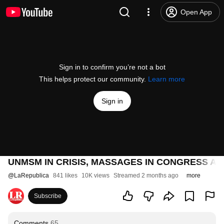
Open App
Sign in to confirm you’re not a bot
This helps protect our community.
Learn more
Sign in
UNMSM IN CRISIS, MASSAGES IN CONGRESS AN
@
LaRepublica
841 likes
10K views
Streamed 2 months ago
more
Subscribe
Comments
65