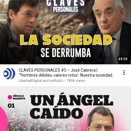
49:59
CLAVES PERSONALES #5 – José Cabrera |
“‘Hombres débiles, valores rotos’: Nuestra sociedad
colapsa”
LibertadDigital and esRadio
•
785K views