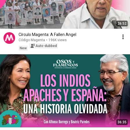
26:52
Círculo Magenta: A Fallen Angel
Código Magenta
•
196K views
Auto-dubbed
New
36:35