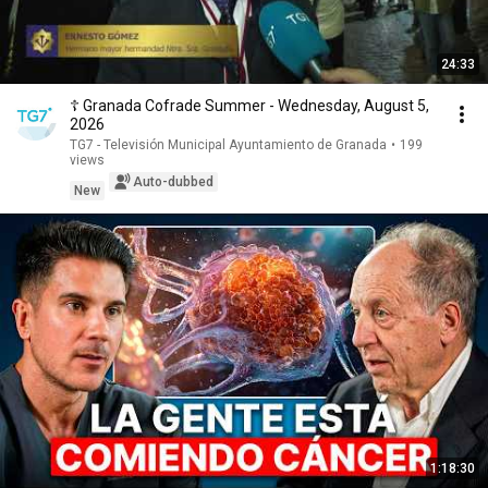
24:33
☦️ Granada Cofrade Summer - Wednesday, August 5,
2026
TG7 - Televisión Municipal Ayuntamiento de Granada
•
199
views
Auto-dubbed
New
1:18:30