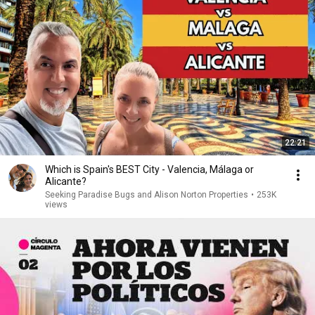
22:21
Which is Spain's BEST City - Valencia, Málaga or
Alicante?
Seeking Paradise Bugs and Alison Norton Properties
•
253K
views