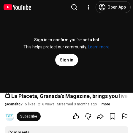
Open App
Sign in to confirm you’re not a bot
This helps protect our community.
Learn more
Sign in
📺 La Placeta, Granada's Magazine, brings you live c
@
canaltg7
5 likes
216 views
Streamed 3 months ago
more
Subscribe
Comments