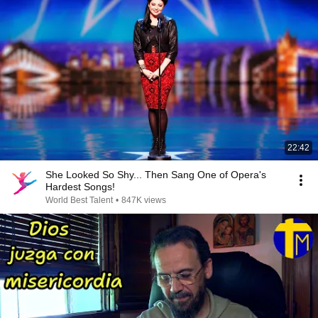
22:42
She Looked So Shy... Then Sang One of Opera's
Hardest Songs!
World Best Talent
•
847K views