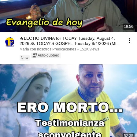
19:56
🔥LECTIO DIVINA for TODAY Tuesday, August 4,
2026 🙏 TODAY'S GOSPEL Tuesday 8/4/2026 (Mt
15:1-2, 10...
María con nosotros Predicaciones
•
152K views
Auto-dubbed
New
52:35