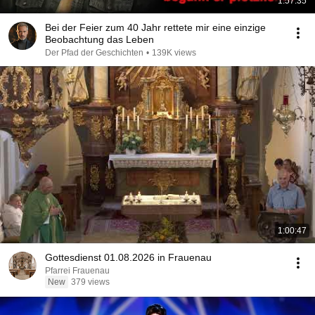
1:57:35
Bei der Feier zum 40 Jahr rettete mir eine einzige
Beobachtung das Leben
Der Pfad der Geschichten
•
139K views
1:00:47
Gottesdienst 01.08.2026 in Frauenau
Pfarrei Frauenau
New
379 views