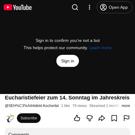
Open App
Sign in to confirm you’re not a bot
This helps protect our community.
Learn more
Sign in
Eucharistiefeier zum 14. Sonntag im Jahreskreis
@
SEH%C3%A4rtsfeld-Kochertal
1 like
79 views
Streamed 1 month ago
more
Subscribe
Comments