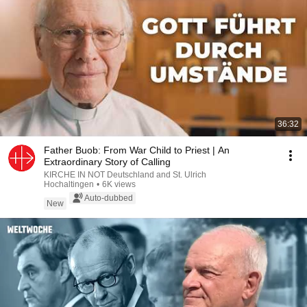
36:32
Father Buob: From War Child to Priest | An
Extraordinary Story of Calling
KIRCHE IN NOT Deutschland and St. Ulrich
Hochaltingen
•
6K views
Auto-dubbed
New