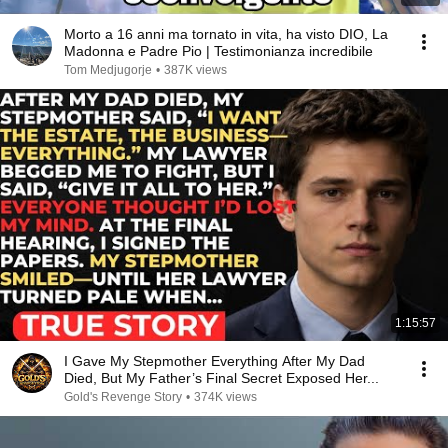
Morto a 16 anni ma tornato in vita, ha visto DIO, La
Madonna e Padre Pio | Testimonianza incredibile
Tom Medjugorje
•
387K views
1:15:57
I Gave My Stepmother Everything After My Dad
Died, But My Father’s Final Secret Exposed Her...
Gold's Revenge Story
•
374K views