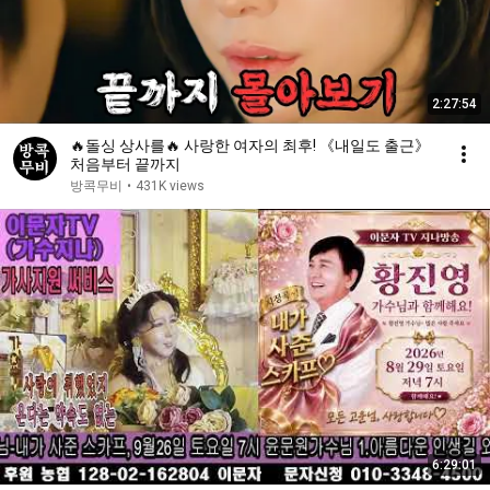
2:27:54
🔥돌싱 상사를🔥 사랑한 여자의 최후! 《내일도 출근》
처음부터 끝까지
방콕무비
•
431K views
6:29:01