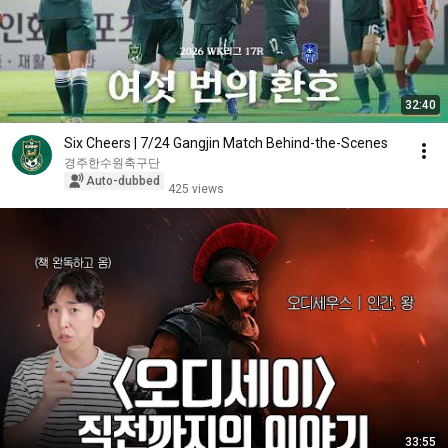
32:40
Six Cheers | 7/24 Gangjin Match Behind-the-Scenes
경주한수원축구단
Auto-dubbed
425 views
33:55