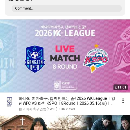
Comment...
2:11:01
하나의 여자축구, 함께만드는 꿈! 2026 WK Leagueㅣ강
진WFC VS 화천 KSPOㅣ8Roundㅣ2026.05.16(토)ㅣ강
진영랑구장
한국여자축구연맹(KWFF)
•
3K views