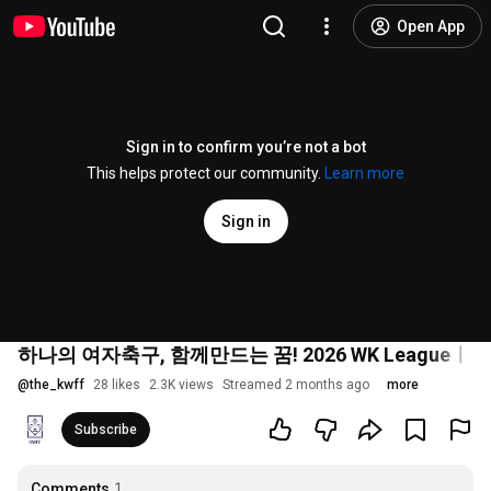
Open App
Sign in to confirm you’re not a bot
This helps protect our community.
Learn more
Sign in
하나의 여자축구, 함께만드는 꿈! 2026 WK Leagu
@
the_kwff
28 likes
2.3K views
Streamed 2 months ago
more
Subscribe
Comments
1