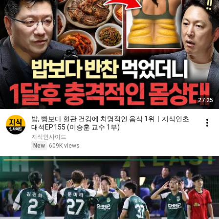
27:25
밥, 빵보다 혈관 건강에 치명적인 음식 1위ㅣ지식인초
대석EP.155 (이승훈 교수 1부)
지식인사이드
New
609K views