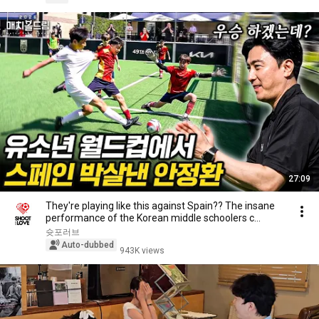
27:09
They're playing like this against Spain?? The insane
performance of the Korean middle schoolers c...
슛포러브
Auto-dubbed
943K views