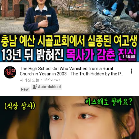
1:38:05
The High School Girl Who Vanished from a Rural
Church in Yesan in 2003… The Truth Hidden by the P...
사라진 오늘
•
18K views
Auto-dubbed
New