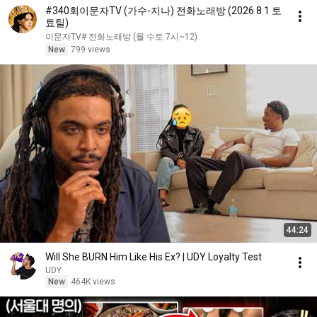
#340회이문자TV (가수-지나) 전화노래방 (2026 8 1 토
툐틸)
이문자TV# 전화노래방 (월 수토 7시~12)
New
799 views
44:24
Will She BURN Him Like His Ex? | UDY Loyalty Test
UDY
New
464K views