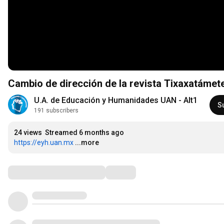
Cambio de dirección de la revista Tixaxatámet
U.A. de Educación y Humanidades UAN - Alt1
S
191 subscribers
24 views
Streamed 6 months ago
https://eyh.uan.mx
...more
Comments