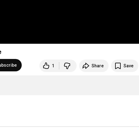
e
ubscribe
1
Share
Save