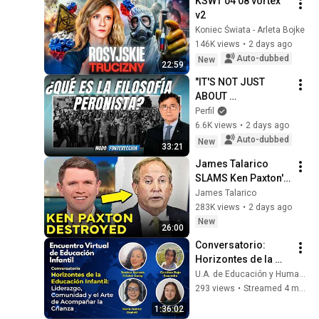
KSWT 04 08 vortex 
v2
Koniec Świata - Arleta Bojke
146K views
•
2 days ago
Auto-dubbed
New
22:59
"IT'S NOT JUST 
ABOUT 
REDISTRIBUTING 
Perfil
WEALTH, IT'S ABOUT 
6.6K views
•
2 days ago
US ALL BEING ABLE 
Auto-dubbed
New
33:21
TO WORK" | 
James Talarico 
Santiago Gonz...
SLAMS Ken Paxton's 
Corruption LIVE ON 
James Talarico
AIR
283K views
•
2 days ago
New
26:00
Conversatorio: 
Horizontes de la 
Educación Infantil
U.A. de Educación y Humanidades UAN - Alt1
293 views
•
Streamed 4 months ago
1:36:02