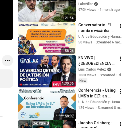
abandono (Crónica 
LaloVillar
de una crisis)
970K views
•
1 month ago
21:54
Conversatorio: El 
nombre wixárika: 
abuelas y abuelos, 
U.A. de Educación y Humanidades UAN - Alt1
trama, urdidumbre 
50 views
•
Streamed 6 months ago
de una tradición 
1:58:26
que resiste
EN VIVO | 
¿DESOBEDIENCIA 
CIVIL? PETRO VS. 
Luis Carlos Vélez
ABELARDO A 48 
186K views
•
Streamed 1 day ago
HORAS DE LA 
New
1:30:06
POSESIÓN | Velez 
Conferencia - Using 
por la mañana
LMS's in ELT: an 
introduction
U.A. de Educación y Humanidades UAN - Alt1
129 views
•
Streamed 8 months ago
58:37
Jacobo Grinberg: 