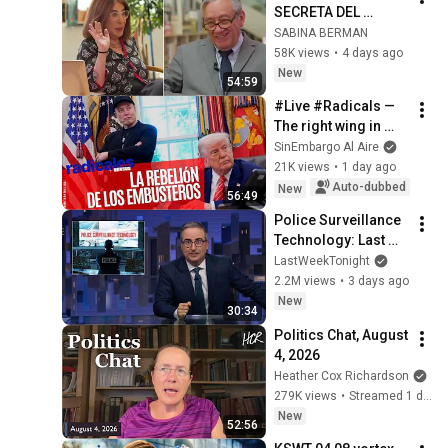
SECRETA DEL 
CARDENAL 
SABINA BERMAN
NORBERTO RIVERA. 
58K views
•
4 days ago
LARGO ALIENTO con 
New
54:59
Bernardo Barranco
#Live #Radicals — 
The right wing in 
Mexico, the US, and 
SinEmbargo Al Aire
the world honors its 
21K views
•
1 day ago
talent for lying.
Auto-dubbed
New
56:49
Police Surveillance 
Technology: Last 
Week Tonight with 
LastWeekTonight
John Oliver (HBO)
2.2M views
•
3 days ago
New
30:34
Politics Chat, August 
4, 2026
Heather Cox Richardson
279K views
•
Streamed 1 day ago
New
52:56