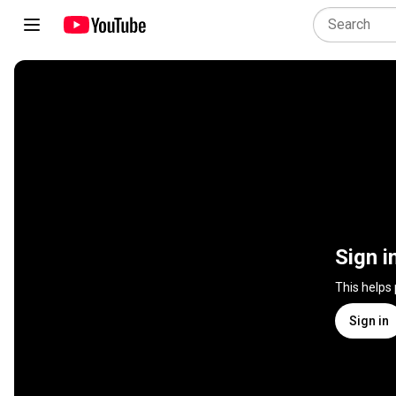
Sign i
This helps
Sign in