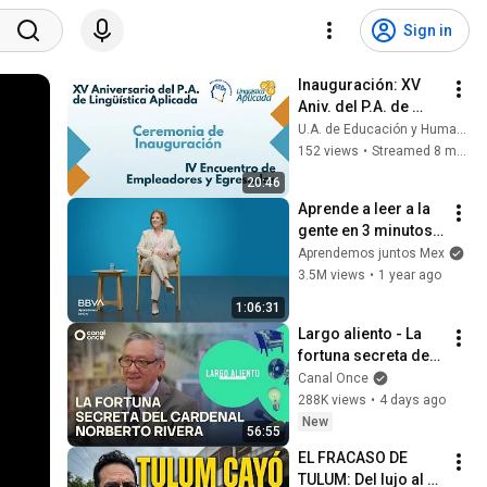
Sign in
Inauguración: XV 
Aniv. del P.A. de 
Lingüística Aplicada 
U.A. de Educación y Humanidades UAN - Alt1
y el IV Encuentro de 
152 views
•
Streamed 8 months ago
Empleadores y 
20:46
egresados
Aprende a leer a la 
gente en 3 minutos | 
Bárbara Tijerina, 
Aprendemos juntos Mex
experta en 
3.5M views
•
1 year ago
comunicación no 
1:06:31
verbal
Largo aliento - La 
fortuna secreta del 
Cardenal Norberto 
Canal Once
Rivera (01/08/2026)
288K views
•
4 days ago
New
56:55
EL FRACASO DE 
TULUM: Del lujo al 