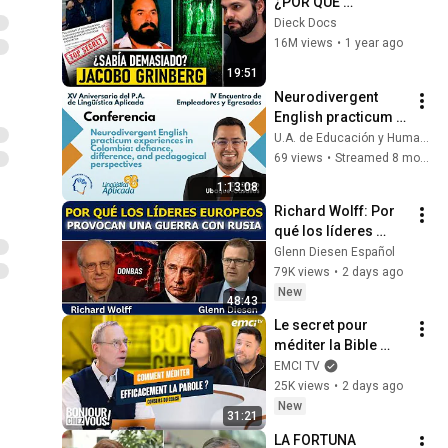
¿POR QUÉ 
DESAPARECIÓ? | 
Dieck Docs
Documental
16M views
•
1 year ago
19:51
Neurodivergent 
English practicum 
exp. in Col.: 
U.A. de Educación y Humanidades UAN - Alt1
defiance, 
69 views
•
Streamed 8 months ago
difference, and 
1:13:08
pedagogical 
Richard Wolff: Por 
perspectives
qué los líderes 
europeos provocan 
Glenn Diesen Español
una guerra con 
79K views
•
2 days ago
Rusia
New
48:43
Le secret pour 
méditer la Bible 
efficacement
EMCI TV
25K views
•
2 days ago
New
31:21
LA FORTUNA 