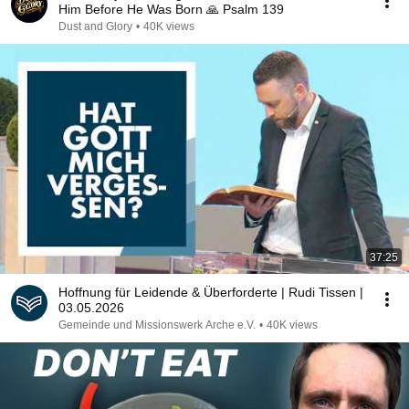
Him Before He Was Born 🙏 Psalm 139
Dust and Glory
•
40K views
37:25
Hoffnung für Leidende & Überforderte | Rudi Tissen |
03.05.2026
Gemeinde und Missionswerk Arche e.V.
•
40K views