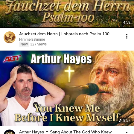
4:59
Jauchzet dem Herrn | Lobpreis nach Psalm 100
Himmelsstimme
New
327 views
8:57
Arthur Hayes ✝️ Sang About The God Who Knew