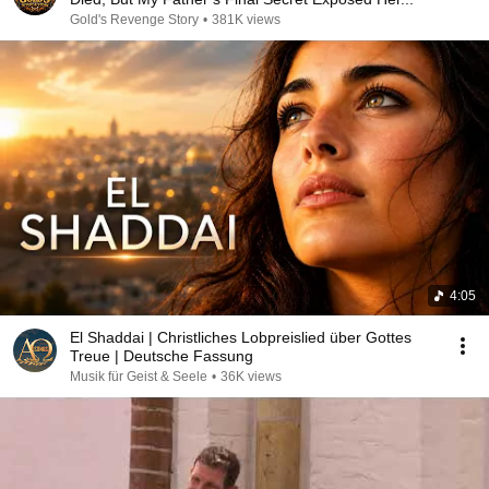
Gold's Revenge Story
•
381K views
4:05
El Shaddai | Christliches Lobpreislied über Gottes
Treue | Deutsche Fassung
Musik für Geist & Seele
•
36K views