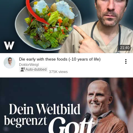
21:40
Die early with these foods (-10 years of life)
DoktorWeigl
Auto-dubbed
375K views