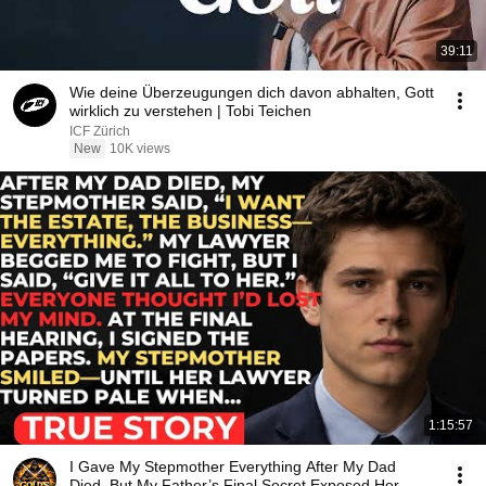
39:11
Wie deine Überzeugungen dich davon abhalten, Gott
wirklich zu verstehen | Tobi Teichen
ICF Zürich
New
10K views
1:15:57
I Gave My Stepmother Everything After My Dad
Died, But My Father’s Final Secret Exposed Her...