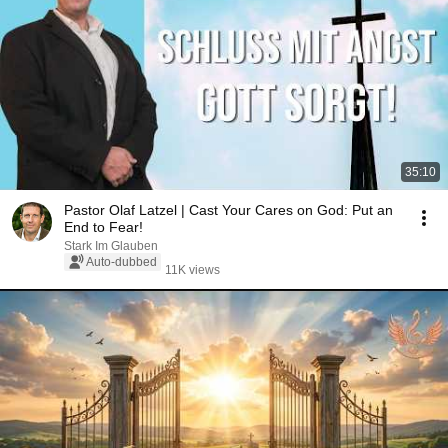
35:10
Pastor Olaf Latzel | Cast Your Cares on God: Put an
End to Fear!
Stark Im Glauben
Auto-dubbed
11K views