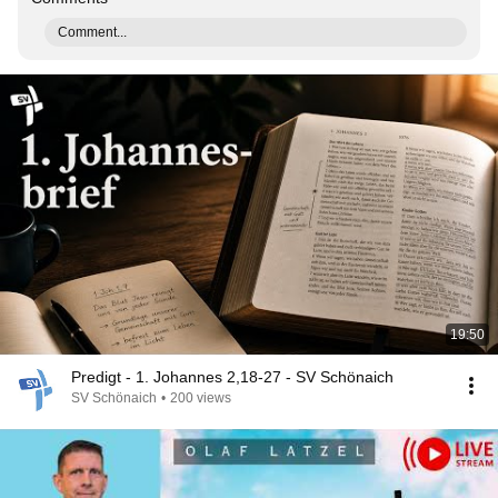
Comment...
19:50
Predigt - 1. Johannes 2,18-27 - SV Schönaich
SV Schönaich
•
200 views