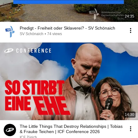
24:35
Predigt - Freiheit oder Sklaverei? - SV Schönaich
SV Schönaich
•
74 views
14:30
The Little Things That Destroy Relationships | Tobias
& Frauke Teichen | ICF Conference 2026
ICF Zürich