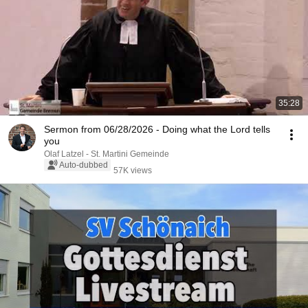
35:28
Sermon from 06/28/2026 - Doing what the Lord tells
you
Olaf Latzel - St. Martini Gemeinde
Auto-dubbed
57K views