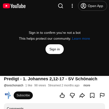
Open App
Sign in to confirm you’re not a bot
This helps protect our community.
Learn more
Sign in
Predigt - 1. Johannes 2,12-17 - SV Schönaich
@
svschonaich
1 like
98 views
Streamed 2 months ago
more
Subscribe
Comments