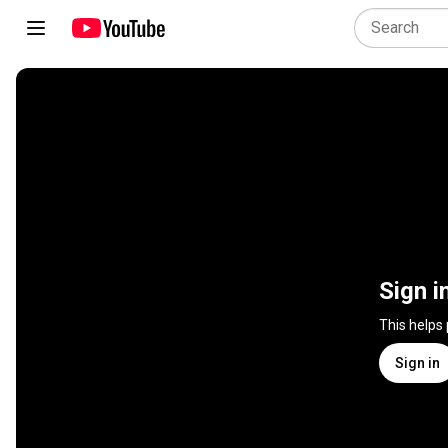
Sign i
This helps
Sign in