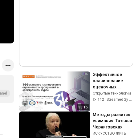
Эффективное 
планирование 
оценочных 
мероприятий в 
Открытые технологии
anel
электронном 
112
Streamed 2y ago
курсе
33:15
Методы развития 
внимания. Татьяна 
Черниговская
ИСКУССТВО ЖИТЬ