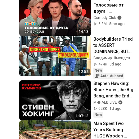
Голосовые от 
друга | 
Батрутдинов, 
Comedy Club
Карибидис, Шкуро 
6.3M
8mo ago
@ComedyClubRuss
14:13
ia
Bodybuilders Tried 
to ASSERT 
DOMINANCE, BUT... | 
ANATOLY Gym 
Владимир Шмонденко
Prank
474K
3d ago
New
12:52
Auto-dubbed
Stephen Hawking: 
Black Holes, the Big 
Bang, and the End 
of the Universe / 
МИНАЕВ LIVE
Idol Stories / 
628K
1d ago
MINAEV
New
1:07:13
Man Spent Two 
Years Building 
HUGE Wooden 