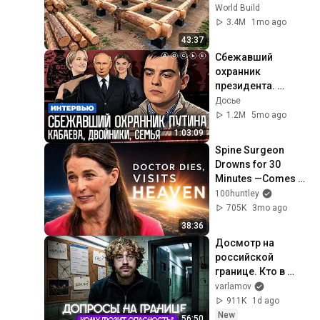
House for his 
World Build
Family | Start to 
3.4M
1mo ago
Finish by 
43:37
@bjornbrenton
Сбежавший 
охранник 
президента. 
Кабаева. Семья. 
Досье
Дворцы. 
1.2M
5mo ago
Безопасность | 
1:03:09
Интервью
Spine Surgeon 
Drowns for 30 
Minutes —Comes 
Back With a List
100huntley
705K
3mo ago
38:36
Досмотр на 
российской 
границе. Кто в 
зоне риска? | 
varlamov
Допросы 
911K
1d ago
уехавших, 
New
56:50