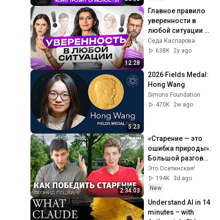
вопросы про ВСУ
Главное правило 
уверенности в 
любой ситуации — 
2 супер техники
Седа Каспарова
638K
2y ago
12:28
2026 Fields Medal: 
Hong Wang
Simons Foundation
470K
2w ago
5:23
«Старение — это 
ошибка природы». 
Большой разговор 
с ученым из 
Это Осетинская!
Гарварда
194K
3d ago
New
2:34:03
Understand AI in 14 
minutes – with 