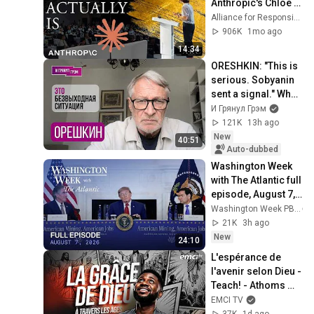
Anthropic's Chloe 
Lubinski [ARC 2026]
Alliance for Responsible Citizenship
906K
1mo ago
14:34
ORESHKIN: "This is 
serious. Sobyanin 
sent a signal." What 
they noticed in the 
И Грянул Грэм
Kremlin, what's up 
121K
13h ago
...
New
40:51
Auto-dubbed
Washington Week 
with The Atlantic full 
episode, August 7, 
2026
Washington Week PBS
21K
3h ago
New
24:10
L'espérance de 
l'avenir selon Dieu - 
Teach! - Athoms 
Mbuma
EMCI TV
37K
1d ago