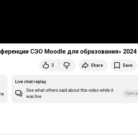
онференции СЭО Moodle для образования» 2024
3
Share
Save
Live chat replay
See what others said about this video while it
Open p
re
was live.