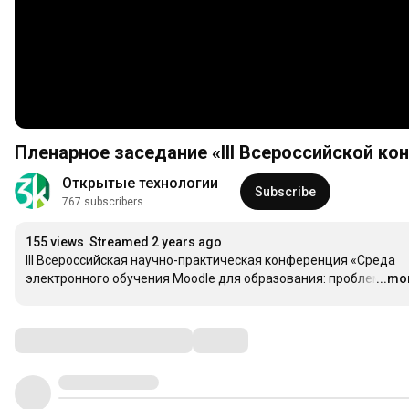
Пленарное заседание «III Всероссийской к
Открытые технологии
Subscribe
767 subscribers
155 views
Streamed 2 years ago
III Всероссийская научно-практическая конференция «Среда 
электронного обучения Moodle для образования: проблем
...mo
…
Comments