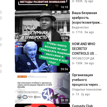
592K
2y ago
16:10
Ваша безумная 
храбрость 
(короткометражн
ый фильм, 1970)
Видачество
171K
3w ago
10:06
HOW AND WHO 
SECRETLY 
CONTROLS US 
..BEING AT PEACE 
ПРОФЕССОР-ДА
WITH YOURSELF 
150K
3w ago
CHERNIGOVSKAYA
59:56
Организация 
учебного 
процесса через 
интеграцию 
Открытые технологии
Юрайта и LMS 
73
2y ago
Moodle
20:20
Comedy Club: 