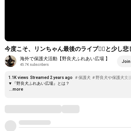
今度こそ、リンちゃん最後のライブ🐕‍🦺と少し悲
海外で保護犬活動【野良犬ふれあい広場 】
Join
45.7K subscribers
1.1K views
Streamed 2 years ago
＃保護犬
＃野良犬や保護犬支
…
...more
Comments