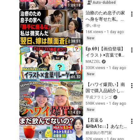
the Blueprint for K-
Auto-dubbed
1:09:18
Semiconductors...
治療のため息子の家
へ身を寄せた私。ソ
ファに座っただけで
儚い幸せ
嫁は「居候なんだか
16K views
•
1 day ago
ら勝手に座らない
New
2:38:51
で」と怒鳴った――
Ep.69 |【画伯登場】
私は微笑んで答え
イラスト×言葉で8人
た。「その言葉、き
がつなぐMAZZELテ
MAZZEL
っと後悔しますよ」
レストレーション
330K views
•
1 day ago
翌日、嫁は顔面蒼白
[MAZZEL ROOM #ま
New
になった……。
46:32
ぜべや🛋️]
【ハワイ爆買い】南
国で購入品紹介して
たらおでこが後退し
平成フラミンゴ
てきて緊急育毛
598K views
•
1 day ago
New
1:14:03
【若返る
&HbA1c↓↓】あなた
はトマトジュースを
糖尿病の専門家
そのまま飲んでしま
32K views
•
1 day ago