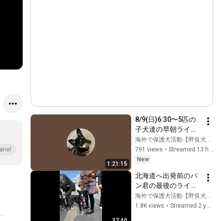
8/9(日)6:30〜5匹の
子犬達の早朝ライブ
😍
海外で保護犬活動【野良犬ふれあい広場 】
791 views
•
Streamed 13 hours ago
anel
New
1:21:15
北海道へ出発前のパ
ン君の最後のライブ
😢レディちゃん出発
海外で保護犬活動【野良犬ふれあい広場 】
後、どんな生活をお
1.8K views
•
Streamed 2 years ago
くってるの？💦
37:40