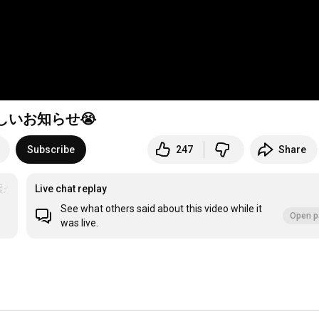
しいお知らせ😭
Subscribe
247
Share
援が出来るフォトブックの詳細は説明欄へ
Live chat replay
＃元野犬
See what others said about this video while it
Open p
was live.