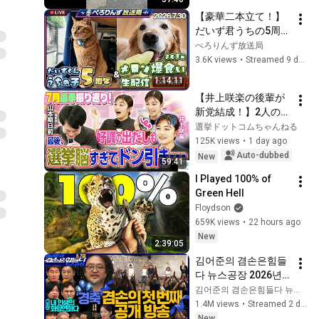
【豪華二本立て！】
だいず君うちの5周年
＆よもぎメロン爆食
ぺろりんず放送局
い生配信！
3.6K views
•
Streamed 9 days ago
1:14:11
【井上咲楽の後輩が
新党結成！】2人の間
に週刊誌報道！？／
選挙ドットコムちゃんねる
田川市長に“再生の
125K views
•
1 day ago
道”系当選／“鈴木康
Auto-dubbed
New
59:41
友”氏が事務所侵入で
I Played 100% of 
辞職願【井上咲楽×山
Green Hell
本期日前】｜選挙ド
Floydson
ットコムちゃんねる
659K views
•
22 hours ago
New
2:39:05
김어준의 겸손은힘들
다 뉴스공장 2026년 8
월 7일 금요일 [김희교
김어준의 겸손은힘들다 뉴스공장
X박구용X박태웅X이
1.4M views
•
Streamed 2 days ago
진경, 홍사훈X주진우
New