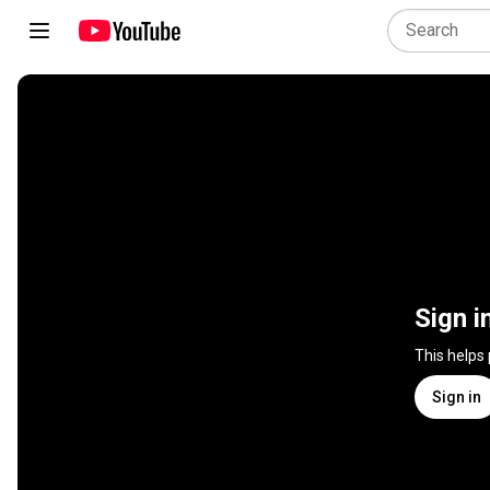
Sign i
This helps
Sign in