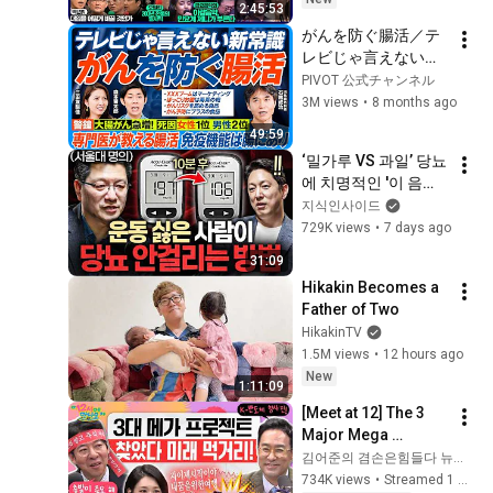
2:45:53
X정준희X이재석, 오
がんを防ぐ腸活／テ
밀희, 스포츠공장, 금
レビじゃ言えない／
요음악회(마지카)]
大腸がん急増 日本人
PIVOT 公式チャンネル
の死因 女性1位 男性2
3M views
•
8 months ago
位／免疫細胞の7割が
49:59
腸に／専門医が教え
‘밀가루 VS 과일’ 당뇨
る／がんリスク高め
에 치명적인 '이 음
る食品／予防にプラ
식'ㅣ지식인초대석 
지식인사이드
スの食品／ぽっこり
EP.156 (이승훈 교수 
729K views
•
7 days ago
お腹は毒素の塊【健
2부)
康新常識】
31:09
Hikakin Becomes a 
Father of Two
HikakinTV
1.5M views
•
12 hours ago
New
1:11:09
[Meet at 12] The 3 
Major Mega 
Projects Have 
김어준의 겸손은힘들다 뉴스공장
Arrived! What Does 
734K views
•
Streamed 1 month ago