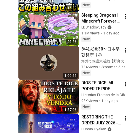
っていませんか_【糖
New
15:39
尿病専門クリニック
Sleeping Dragons | 
現役医師】
Minecraft Forever 
World | Ep. 7
LDShadowLady
1.1M views
•
1 day ago
New
29:36
8/4(火)6:30〜日本早
朝見守り🐶
海外で保護犬活動【野良犬ふれあい広場 】
784 views
•
Streamed 5 days ago
New
1:00:55
DIOS TE DICE: MI 
PODER TE PIDE 
RELÁJARTE Y 
Historias Eternas de la Biblia
SOLTAR EL 
98K views
•
1 day ago
CONTROL, TODO 
New
1:37:06
LLEGARÁ EN SU 
RESTORING THE 
MOMENTO 
ORDER JULY 2026 - 
PERFECTO
DAY 5 
Dunsin Oyekan