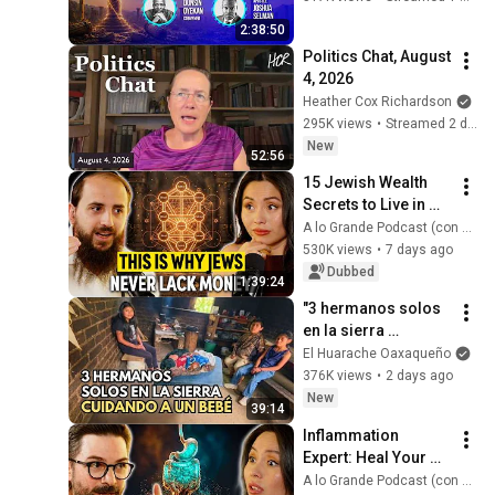
#worship #intimacy
2:38:50
Politics Chat, August 
4, 2026
Heather Cox Richardson
295K views
•
Streamed 2 days ago
New
52:56
15 Jewish Wealth 
Secrets to Live in 
ABUNDANCE, Build 
A lo Grande Podcast (con Marian Gamboa)
RICHES and Never 
530K views
•
7 days ago
Worry About MONEY
Dubbed
1:39:24
"3 hermanos solos 
en la sierra 
cuidando un bebé"
El Huarache Oaxaqueño
376K views
•
2 days ago
New
39:14
Inflammation 
Expert: Heal Your 
Skin and Gut. Dark 
A lo Grande Podcast (con Marian Gamboa)