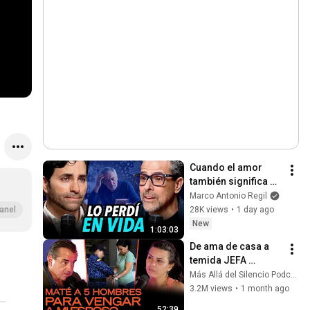
Cuando el amor 
también significa 
soltar (Alzheimer) - 
Marco Antonio Regil
Alan Slim y Marco 
28K views
•
1 day ago
anel
Antonio Regil
New
1:03:03
De ama de casa a 
temida JEFA 
CRIMINAL: "Mis 
Más Allá del Silencio Podcast
trabajadores me 
3.2M views
•
1 month ago
traicionaron y 
52:39