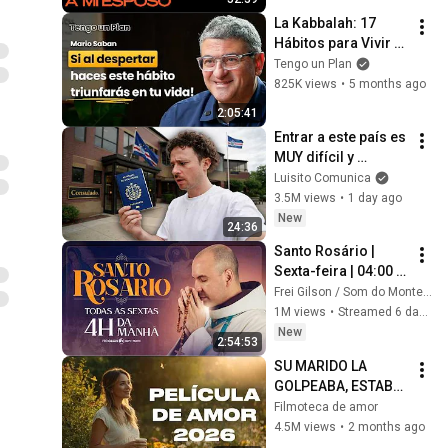
AS3SIN4RON a mi 
La Kabbalah: 17 
esposo”
Hábitos para Vivir 
con Abundancia: 
Tengo un Plan
Propósito, 
825K views
•
5 months ago
Relaciones, Dinero 
2:05:41
(Mario Sabán)
Entrar a este país es 
MUY difícil y 
costoso | CABO 
Luisito Comunica
VERDE 🇨🇻
3.5M views
•
1 day ago
New
24:36
Santo Rosário | 
Sexta-feira | 04:00 | 
31/07/2026 | Live Ao 
Frei Gilson / Som do Monte - OFICIAL
vivo
1M views
•
Streamed 6 days ago
New
2:54:53
SU MARIDO LA 
GOLPEABA, ESTABA 
ENDEUDADO Y ERA 
Filmoteca de amor
ADICTO AL JUEGO… 
4.5M views
•
2 months ago
AL FIN LA CASI 