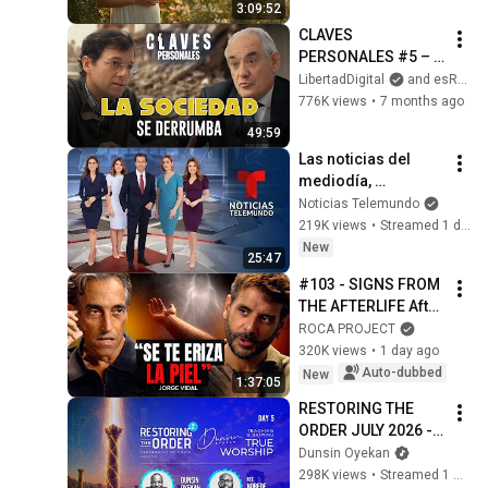
3:09:52
MATÓ | Novela de 
CLAVES 
amor
PERSONALES #5 – 
José Cabrera |  
LibertadDigital
and esRadio
“‘Hombres débiles, 
776K views
•
7 months ago
valores rotos’: 
49:59
Nuestra sociedad 
Las noticias del 
colapsa”
mediodía, 
miércoles 5 de 
Noticias Telemundo
agosto de 2026 | 
219K views
•
Streamed 1 day ago
Noticias Telemundo
New
25:47
#103 - SIGNS FROM 
THE AFTERLIFE After 
His Ex-Wife's Death | 
ROCA PROJECT
Jorge Vidal | Roca 
320K views
•
1 day ago
Project
Auto-dubbed
New
1:37:05
RESTORING THE 
ORDER JULY 2026 - 
DAY 5 
Dunsin Oyekan
#dunsinoyekan 
298K views
•
Streamed 1 month ago