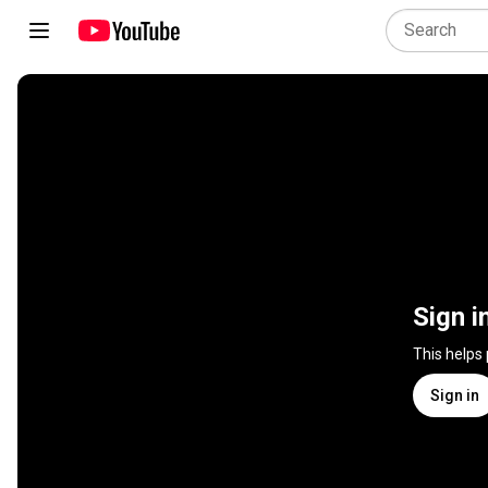
Sign i
This helps
Sign in