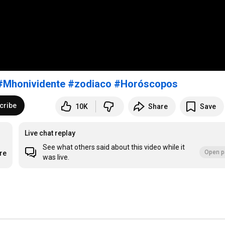
#Mhonividente
#zodiaco
#Horóscopos
cribe
10K
Share
Save
Live chat replay
See what others said about this video while it
Open p
re
was live.