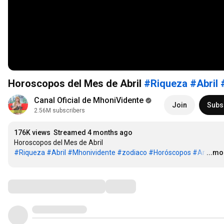
Horoscopos del Mes de Abril
#Riqueza
#Abril
Canal Oficial de MhoniVidente
Join
Subs
2.56M subscribers
176K views
Streamed 4 months ago
Horoscopos del Mes de Abril 
#Riqueza
#Abril
#Mhonividente
#zodiaco
#Horóscopos
#Ar
…
...mo
Comments