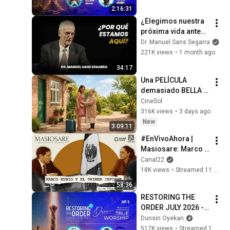
#worship #intimacy
2:16:31
¿Elegimos nuestra 
próxima vida antes 
de nacer? | Dr. 
Dr. Manuel Sans Segarra
Manuel Sans 
221K views
•
1 month ago
Segarra
34:17
Una PELÍCULA 
demasiado BELLA | 
FERRY PARA DOS | 
CineSol
PELÍCULA 
316K views
•
3 days ago
COMPLETA 2026
New
3:09:11
#EnVivoAhora | 
Masiosare: Marco 
Rubio y el Primer 
Canal22
Informe (3/09/2025)
18K views
•
Streamed 11 months ago
58:36
RESTORING THE 
ORDER JULY 2026 - 
DAY 6 
Dunsin Oyekan
#dunsinoyekan 
517K views
•
Streamed 1 month ago