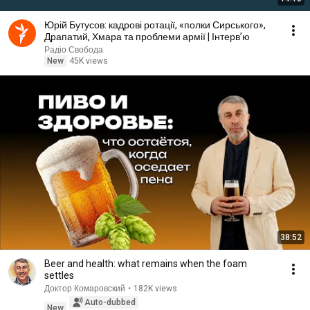
Юрій Бутусов: кадрові ротації, «полки Сирського»,
Драпатий, Хмара та проблеми армії | Інтерв’ю
Радіо Свобода
New
45K views
38:52
Beer and health: what remains when the foam
settles
Доктор Комаровский
•
182K views
Auto-dubbed
New