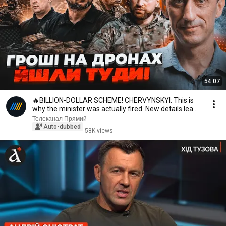
54:07
🔥BILLION-DOLLAR SCHEME! CHERVYNSKYI: This is
why the minister was actually fired. New details lea...
Телеканал Прямий
Auto-dubbed
58K views