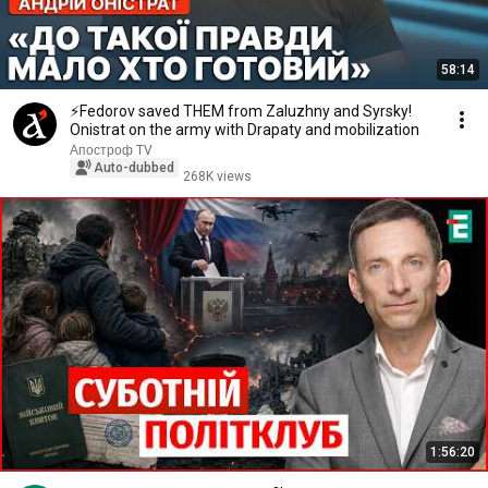
58:14
⚡️Fedorov saved THEM from Zaluzhny and Syrsky!
Onistrat on the army with Drapaty and mobilization
Апостроф TV
Auto-dubbed
268K views
1:56:20