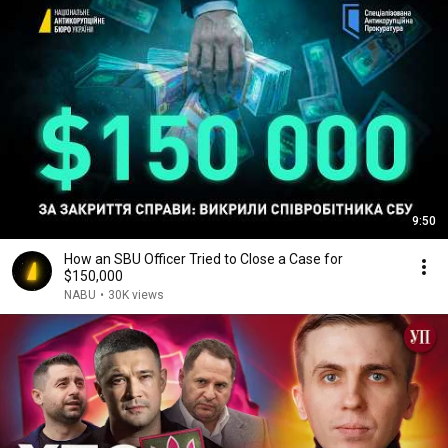
9:50
How an SBU Officer Tried to Close a Case for
$150,000
NABU
•
30K views