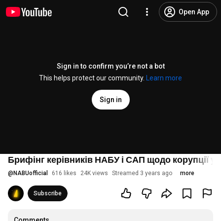
Open App
Sign in to confirm you’re not a bot
This helps protect our community.
Learn more
Sign in
Брифінг керівників НАБУ і САП щодо корупції у
@
NABUofficial
616 likes
24K views
Streamed 3 years ago
more
Subscribe
Comments