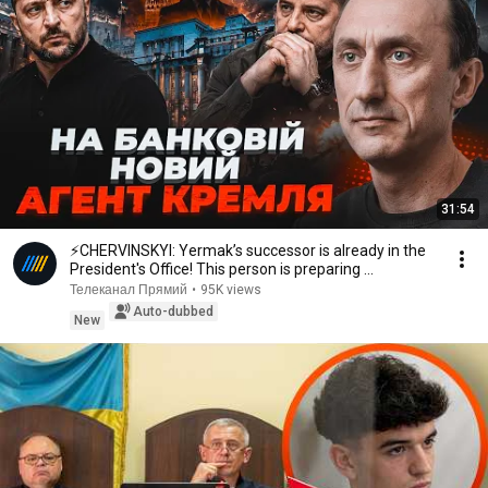
31:54
⚡️CHERVINSKYI: Yermak’s successor is already in the
President's Office! This person is preparing ...
Телеканал Прямий
•
95K views
Auto-dubbed
New