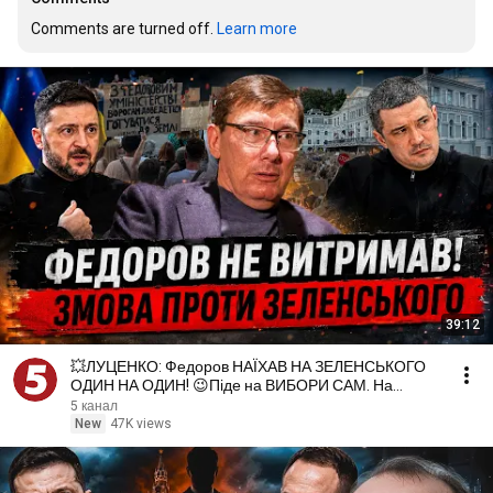
Comments are turned off. 
Learn more
39:12
💥ЛУЦЕНКО: Федоров НАЇХАВ НА ЗЕЛЕНСЬКОГО
ОДИН НА ОДИН! 😉Піде на ВИБОРИ САМ. На
протестах ЗІРВАЛИ КУШ
5 канал
New
47K views