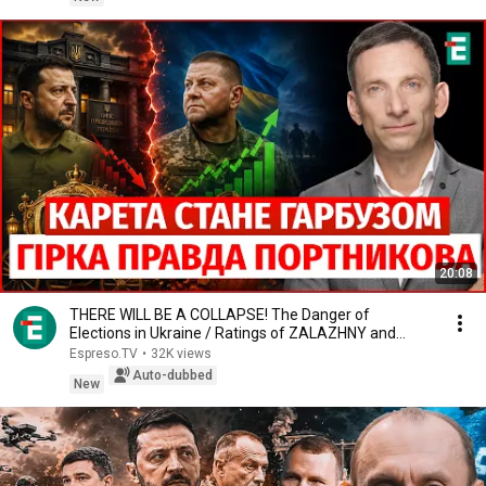
20:08
THERE WILL BE A COLLAPSE! The Danger of
Elections in Ukraine / Ratings of ZALAZHNY and
ZELENSKIY ...
Espreso.TV
•
32K views
Auto-dubbed
New