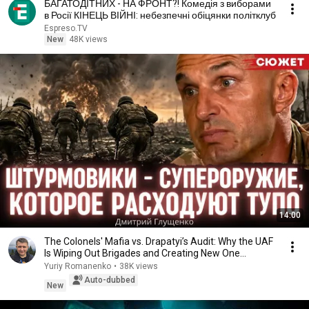
БАГАТОДІТНИХ - НА ФРОНТ?! Комедія з виборами
в Росії КІНЕЦЬ ВІЙНІ: небезпечні обіцянки політклуб
Espreso.TV
New
48K views
14:00
The Colonels' Mafia vs. Drapatyi’s Audit: Why the UAF
Is Wiping Out Brigades and Creating New One...
Yuriy Romanenko
•
38K views
Auto-dubbed
New